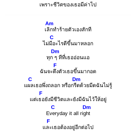
เพราะชีวิตของเธอมีค่าไป
Am
เลิก
ทำร้ายตัวเองสักที
C
ไม่มีอ
ะไรดีขึ้นมาหลอก
Dm
ทุก ๆ
ทีที่เธออ่อนแอ
F
ฉันจะดึง
ตัวเธอขึ้นมากอด
C
Dm
แผล
เธอพึ่งถลอก หรือกรีด
ด้วยมีดฉันไม่รู้
F
แต่เธอ
ยังมีชีวิตและยังมีฉันไว้ให้อยู่
C
Dm
Ever
yday it all right
F
และ
เธอต้องอยู่อีกต่อไป