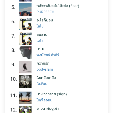
กลัวว่าฉันจะไม่เสียใจ (Fear)
5.
PURPEECH
อะไรก็ยอม
6.
โลโซ
ซมซาน
7.
โลโซ
มานะ
8.
พงษ์สิทธิ์ คำภีร์
ความรัก
9.
bodyslam
ใจเหลือเหลือ
10.
Dr.Fuu
นาฬิกาทราย (sign)
11.
โบกี้ไลอ้อน
ชาวนากับงูเห่า
12.