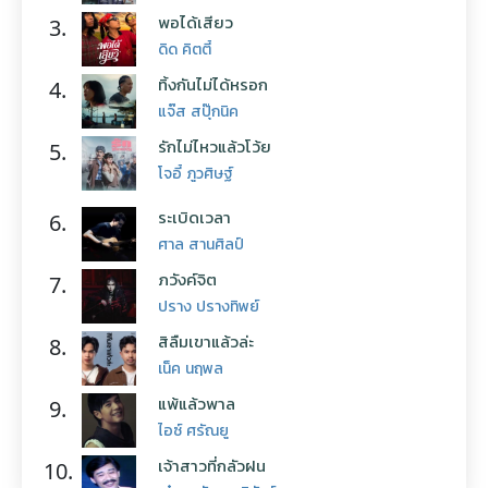
พอได้เสียว
3.
ดิด คิตตี้
ทิ้งกันไม่ได้หรอก
4.
แจ๊ส สปุ๊กนิค
รักไม่ไหวแล้วโว้ย
5.
โจอี้ ภูวศิษฐ์
ระเบิดเวลา
6.
ศาล สานศิลป์
ภวังค์จิต
7.
ปราง ปรางทิพย์
สิลืมเขาแล้วล่ะ
8.
เน็ค นฤพล
แพ้แล้วพาล
9.
ไอซ์ ศรัณยู
เจ้าสาวที่กลัวฝน
10.