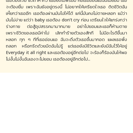
เธอต้องเจอ แต่ถ้าหากว่าเธอยังไม่พร้อม คือเธออ่อนแอฉันไม่ยอม เธอ
จะต้องยิ้ม เพราะฉันยังอยู่ตรงนี้ ไม่อยากให้เครียดใจเธอ ติดชีวิตฉัน
เหี้ยกว่าเธออีก เธอต้องผ่านมันไปให้ได้ แค่นี้มันคงไม่ตายหลอก แม้ว่า
มันไม่ง่าย แต่ว่า baby เธอต้อง don’t cry ก่อน เตรียมใจให้แกร่งกว่า
ร่างกาย ต่อสู้อุปสรรคมามากมาย อย่าไปยอมและเธอก็ห้ามตาย
เพราะชีวิตของเธอมีค่าไป เลิกทำร้ายตัวเองสักที ไม่มีอะไรดีขึ้นมา
หลอก ทุก ๆ ทีที่เธออ่อนแอ ฉันจะดึงตัวเธอขึ้นมากอด แผลเธอพึ่ง
ถลอก หรือกรีดด้วยมีดฉันไม่รู้ แต่เธอยังมีชีวิตและยังมีฉันไว้ให้อยู่
Everyday it all right และเธอต้องอยู่อีกต่อไป จะร้องก็ร้องมันให้พอ
ไม่งั้นไม่งั้นฉันเองจะไม่ยอม เธอต้องอยู่อีกต่อไป..