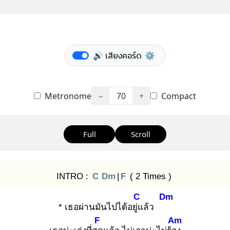
🔊 เสียงคอร์ด
⚙️
Metronome
−
70
+
Compact
Full
Scroll
INTRO :
C
Dm
|
F
( 2 Times )
C
Dm
* เธอผ่านมันไปได้อยู่แ
ล้ว
F
Am