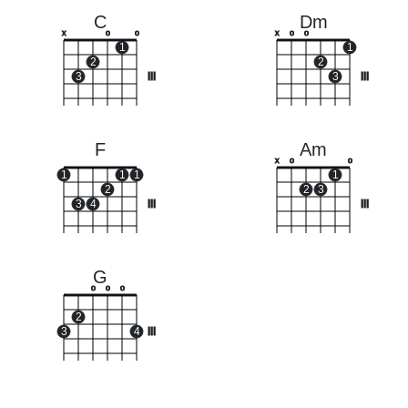
C
Dm
x
o
o
x
o
o
1
1
2
2
3
III
3
III
F
Am
x
o
o
1
1
1
1
2
2
3
3
4
III
III
G
o
o
o
2
3
4
III