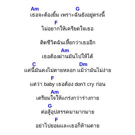
Am
G
เธอ
จะต้องยิ้ม เพราะฉัน
ยังอยู่ตรงนี้
F
ไม่อยาก
ให้เครียดใจเธอ
ติดชีวิตฉันเหี้ยกว่าเธออีก
Am
เธอต้องผ่าน
มันไปให้ได้
C
Dm
แค่นี้มั
นคงไม่ตายหลอก แม้ว่
ามันไม่ง่าย
F
แต่ว่า baby
เธอต้อง don’t cry ก่อน
Am
เตรียมใจใ
ห้แกร่งกว่าร่างกาย
G
ต่อสู้อุ
ปสรรคมามากมาย
F
อย่าไปยอม
และเธอก็ห้ามตาย