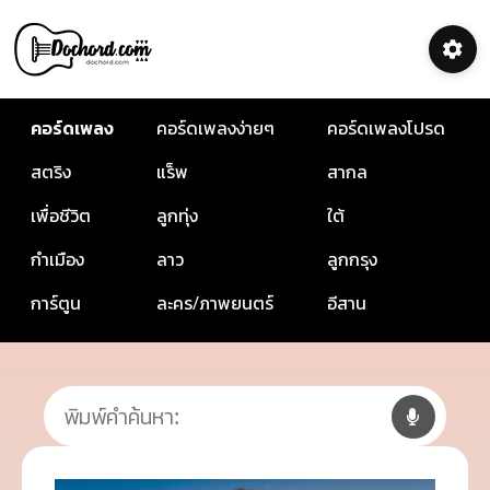
คอร์ดเพลง
คอร์ดเพลงง่ายๆ
คอร์ดเพลงโปรด
สตริง
แร็พ
สากล
เพื่อชีวิต
ลูกทุ่ง
ใต้
กำเมือง
ลาว
ลูกกรุง
การ์ตูน
ละคร/ภาพยนตร์
อีสาน