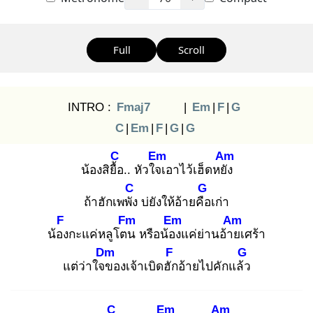
Full
Scroll
INTRO :
Fmaj7
|
Em
|
F
|
G
C
|
Em
|
F
|
G
|
G
C
Em
Am
น้องสิยื้อ
.. หัวใจเ
อาไว้เฮ็ดหยัง
C
G
ถ้าฮักเพพัง
บ่ยังให้อ้ายคือ
เก่า
F
Fm
Em
Am
น้อง
กะแค่หลูโตน
หรือน้อง
แค่ย่านอ้าย
เศร้า
Dm
F
G
แต่ว่าใจข
องเจ้าเบิดฮัก
อ้ายไปคักแล้ว
C
Em
Am