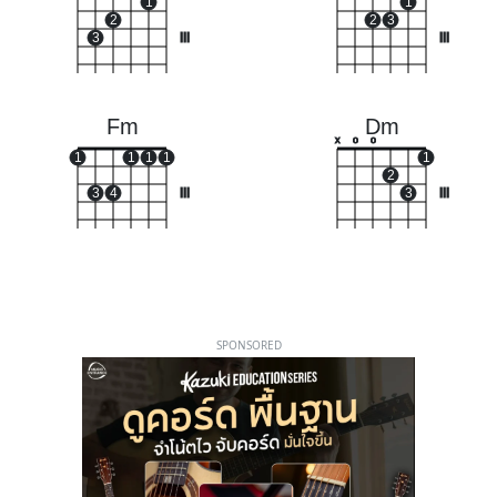
1
1
2
2
3
3
III
III
Fm
Dm
x
o
o
1
1
1
1
1
2
3
4
III
3
III
SPONSORED