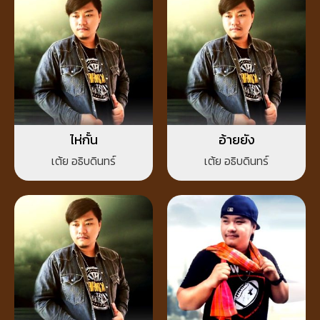
ไห่กั้น
อ้ายยัง
เต้ย อธิบดินทร์
เต้ย อธิบดินทร์