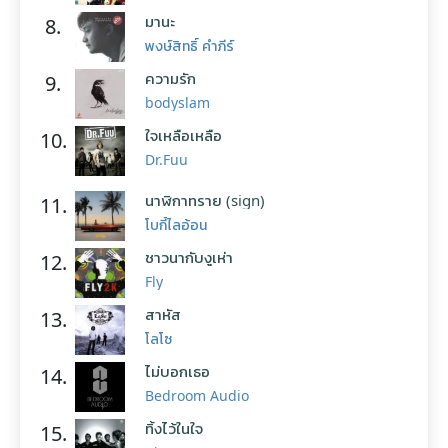
มานะ
8.
พงษ์สิทธิ์ คำภีร์
ความรัก
9.
bodyslam
ใจเหลือเหลือ
10.
Dr.Fuu
นาฬิกาทราย (sign)
11.
โบกี้ไลอ้อน
ชาวนากับงูเห่า
12.
Fly
สาหัส
13.
โลโซ
ไม่บอกเธอ
14.
Bedroom Audio
ทิ้งไว้ในใจ
15.