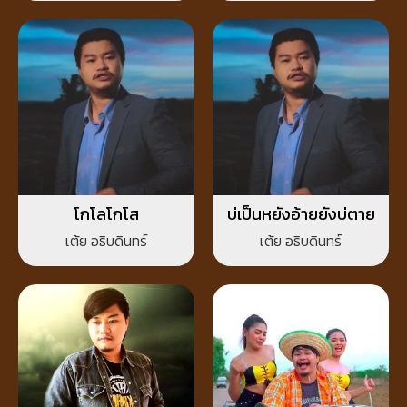
โกโลโกโส
บ่เป็นหยังอ้ายยังบ่ตาย
เต้ย อธิบดินทร์
เต้ย อธิบดินทร์