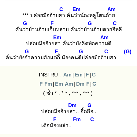
C
Em
Am
*** ปล่อยมืออ้ายสา
คั่นว่า
น้องหลูโตนอ้าย
G
F
G
C
คั่นว่า
ย้านอ้ายเจ็บ
หลาย คั่นว่าย้าน
อ้ายตายอีห
ลี
Em
Am
ปล่อยมืออ้ายสา
คั่นว่ายังคิดพ้อความ
ดี
G
F
G
C
(G)
คั่นว่ายังจำ
ความฮักแต่กี้
น้องคนดีป
ล่อยมืออ้าย
สา
INSTRU :
Am
|
Em
|
F
|
G
F
Fm
|
Em
Am
|
Dm
F
|
G
( ซ้ำ * , * * , *** , *** )
Dm
G
ปล่อยมืออ้ายสา
.. ฮื้อฮือ
..
F
Fm
C
เด้อน้อง
หล่า..