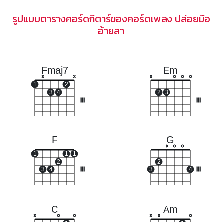
รูปแบบตารางคอร์ดกีตาร์ของคอร์ดเพลง ปล่อยมือ
อ้ายสา
Fmaj7
Em
x
x
o
o
o
o
1
2
3
4
2
3
III
III
F
G
o
o
o
1
1
1
2
2
3
4
III
3
4
III
C
Am
x
o
o
x
o
o