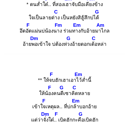
* ดนส่ำใด๋.
. ที่สองเฮา
จับมือเคียง
ข้าง
C
G
ใจเป็นลายต่าง
เป็นหยังสิฮู้สึกบ่ได้
F
Fm
Em
Am
อึดอัด
แม่นบ่น้องนาง
ร่วมทาง
กับอ้ายมาไ
กล
Dm
G
C
อ้ายพอ
เข้าใจ บ่ต้องห่วง
อ้ายดอกเด้อ
หล่า
F
Em
** ให้จบ
ฮักเฮาเอาไว้
ส่ำนี้
F
G
C
ให้น้อง
คนดีเ
ซาคิด
หลาย
F
Em
เข้าใจเ
หตุผล.. ที่บ่กล้า
บอกอ้าย
Dm
F
G
แต่ว่าจั่ง
ใด๋.. เ
บิดฮักกะคือ
เบิดฮัก