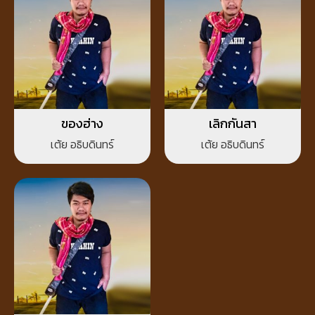
ของฮ่าง
เลิกกันสา
เต้ย อธิบดินทร์
เต้ย อธิบดินทร์