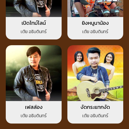
เปิดไทม์ไลน์
ยิงหนูนาน้อง
เต้ย อธิบดินทร์
เต้ย อธิบดินทร์
เฟสส่อง
งัดกระแทกงัด
เต้ย อธิบดินทร์
เต้ย อธิบดินทร์