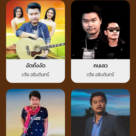
งัดถั่งงัด
คนเลว
เต้ย อธิบดินทร์
เต้ย อธิบดินทร์