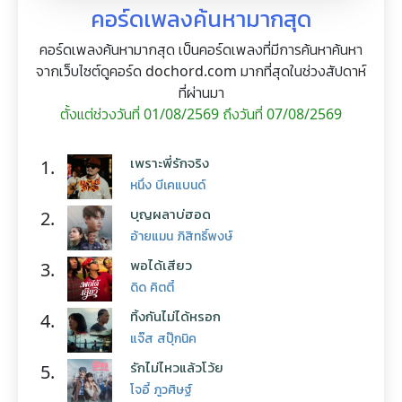
คอร์ดเพลงค้นหามากสุด
คอร์ดเพลงค้นหามากสุด เป็นคอร์ดเพลงที่มีการค้นหาค้นหา
จากเว็บไซต์ดูคอร์ด dochord.com มากที่สุดในช่วงสัปดาห์
ที่ผ่านมา
ตั้งแต่ช่วงวันที่ 01/08/2569 ถึงวันที่ 07/08/2569
เพราะพี่รักจริง
1.
หนึ่ง บีเคแบนด์
บุญผลาบ่ฮอด
2.
อ้ายแมน ภิสิทธิ์พงษ์
พอได้เสียว
3.
ดิด คิตตี้
ทิ้งกันไม่ได้หรอก
4.
แจ๊ส สปุ๊กนิค
รักไม่ไหวแล้วโว้ย
5.
โจอี้ ภูวศิษฐ์