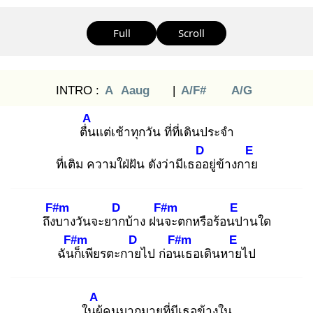
Full
Scroll
INTRO :
A
Aaug
|
A/F#
A/G
A
ตื่น
แต่เช้าทุกวัน ที่ที่เดินประจำ
D
E
ที่เติม ความใฝ่ฝัน ดังว่ามีเธออ
ยู่ข้างกาย
F#m
D
F#m
E
ถึงบ
างวันจะยาก
บ้าง ฝนจ
ะตกหรือร้อนป
านใด
F#m
D
F#m
E
ฉันก็
เพียรตะกาย
ไป ก่อนเ
ธอเดินหาย
ไป
A
ในผู้
คนมากมายที่มีเธอข้างใน