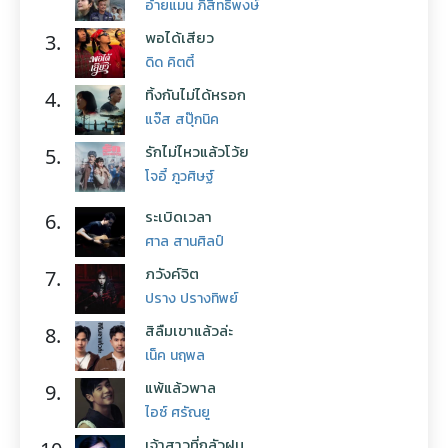
อ้ายแมน ภิสิทธิ์พงษ์
พอได้เสียว
3.
ดิด คิตตี้
ทิ้งกันไม่ได้หรอก
4.
แจ๊ส สปุ๊กนิค
รักไม่ไหวแล้วโว้ย
5.
โจอี้ ภูวศิษฐ์
ระเบิดเวลา
6.
ศาล สานศิลป์
ภวังค์จิต
7.
ปราง ปรางทิพย์
สิลืมเขาแล้วล่ะ
8.
เน็ค นฤพล
แพ้แล้วพาล
9.
ไอซ์ ศรัณยู
เจ้าสาวที่กลัวฝน