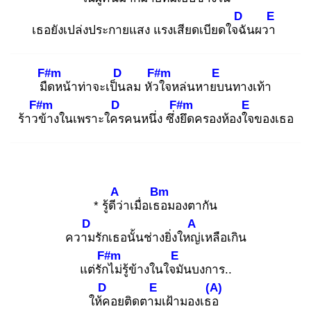
D
E
เธอยังเปล่งประกายแสง แรงเสียดเบียดใจฉั
นผวา
F#m
D
F#m
E
มืด
หน้าท่าจะเป็น
ลม หัวใ
จหล่นหายบ
นทางเท้า
F#m
D
F#m
E
ร้าวข้
างในเพราะใคร
คนหนึ่ง ซึ่งยึ
ดครองห้องใจ
ของเธอ
A
Bm
* รู้ดีว่
าเมื่อเธอ
มองตากัน
D
A
ความ
รักเธอนั้นช่างยิ่งใหญ่
เหลือเกิน
F#m
E
แต่รักไ
ม่รู้ข้างในใจมั
นบงการ..
D
E
(A)
ให้ค
อยติดตาม
เฝ้ามองเธอ