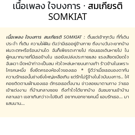
เนื้อเพลง ใจบงการ ·
สมเกียรติ
SOMKIAT
เนื้อเพลง ใจบงการ สมเกียรติ SOMKIAT :
ตื่นแต่เช้าทุกวัน ที่ที่เดิน
ประจำ ที่เติม ความใฝ่ฝัน ดังว่ามีเธออยู่ข้างกาย ถึงบางวันจะยากบ้าง
ฝนจะตกหรือร้อนปานใด ฉันก็เพียรตะกายไป ก่อนเธอเดินหายไป ใน
ผู้คนมากมายที่มีเธอข้างใน เธอยังเปล่งประกายแสง แรงเสียดเบียดใจ
ฉันผวา มืดหน้าท่าจะเป็นลม หัวใจหล่นหายบนทางเท้า ร้าวข้างในเพราะ
ใครคนหนึ่ง ซึ่งยึดครองห้องใจของเธอ * รู้ดีว่าเมื่อเธอมองตากัน
ความรักเธอนั้นช่างยิ่งใหญ่เหลือเกิน แต่รักไม่รู้ข้างในใจมันบงการ.. ให้
คอยติดตามเฝ้ามองเธอ ดักรอเธอตั้งนาน ข่าวลอยมาตามทาง ว่าเธอ
เข้าแต่งงาน ที่บ้านกลางซอย ถึงทำใจได้ยากบ้าง ฉันซมซานเข้าบ้าน
คลานเอา เขลาเกินกว่าจะไปยินดี อยากบอกชายคนนี้ แอบรักเธอ... มา
แสนนาน...