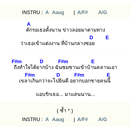
INSTRU :
A
Aaug
|
A/F#
A/G
A
ดัก
รอเธอตั้งนาน ข่าวลอยมาตามทาง
D
E
ว่าเธอเข้าแต่งงาน ที่บ้านกลางซอย
F#m
D
F#m
E
ถึง
ทำใจได้ยาก
บ้าง ฉันซ
มซานเข้าบ้าน
คลานเอา
F#m
D
F#m
E
เขลาเ
กินกว่าจะไปยิ
นดี อยาก
บอกชายคนนี้
แอบรักเธอ... มาแสนนาน...
( ซ้ำ * )
INSTRU :
A
Aaug
|
A/F#
A/G