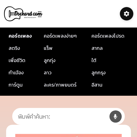
คอร์ดเพลง
คอร์ดเพลงง่ายๆ
คอร์ดเพลงโปรด
สตริง
แร็พ
สากล
เพื่อชีวิต
ลูกทุ่ง
ใต้
กำเมือง
ลาว
ลูกกรุง
การ์ตูน
ละคร/ภาพยนตร์
อีสาน