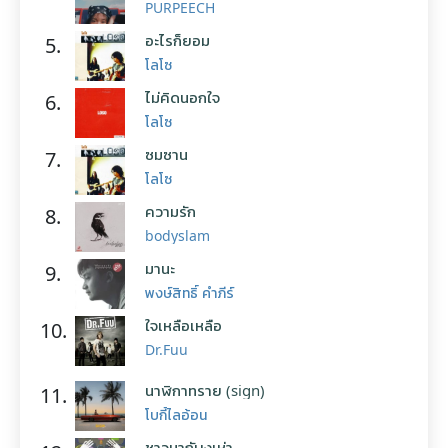
PURPEECH
อะไรก็ยอม
5.
โลโซ
ไม่คิดนอกใจ
6.
โลโซ
ซมซาน
7.
โลโซ
ความรัก
8.
bodyslam
มานะ
9.
พงษ์สิทธิ์ คำภีร์
ใจเหลือเหลือ
10.
Dr.Fuu
นาฬิกาทราย (sign)
11.
โบกี้ไลอ้อน
ชาวนากับงูเห่า