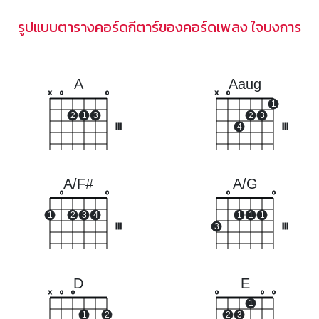
รูปแบบตารางคอร์ดกีตาร์ของคอร์ดเพลง ใจบงการ
A
Aaug
x
o
o
x
o
1
2
1
3
2
3
III
4
III
A/F#
A/G
o
o
o
o
1
2
3
4
1
1
1
III
3
III
D
E
x
o
o
o
o
o
1
1
2
2
3