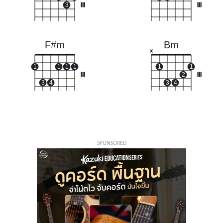
3
III
III
F#m
Bm
x
1
1
1
1
1
1
III
2
III
3
4
3
4
SPONSORED