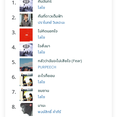
คืนจันทร์
1.
โลโซ
คืนที่ดาวเต็มฟ้า
2.
ปราโมทย์ วิเลปะนะ
ไม่คิดนอกใจ
3.
โลโซ
ใจสั่งมา
4.
โลโซ
กลัวว่าฉันจะไม่เสียใจ (Fear)
5.
PURPEECH
อะไรก็ยอม
6.
โลโซ
ซมซาน
7.
โลโซ
มานะ
8.
พงษ์สิทธิ์ คำภีร์