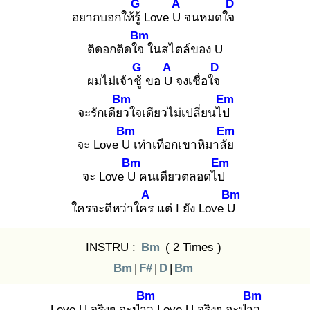
G
A
D
อยากบอกให้รู้
Love U
จนหมดใจ
Bm
ติดอกติดใจ
ในสไตล์ของ U
G
A
D
ผมไม่เจ้าชู้
ขอ U
จงเชื่อใจ
Bm
Em
จะรักเดียว
ใจเดียวไม่เปลี่ยนไป
Bm
Em
จะ Love U
เท่าเทือกเขาหิมาลัย
Bm
Em
จะ Love U
คนเดียวตลอดไป
A
Bm
ใครจะดีหว่าใคร
แต่ I ยัง Love U
INSTRU :
Bm
( 2 Times )
Bm
|
F#
|
D
|
Bm
Bm
Bm
Love U จริงๆ อะป่าว
Love U จริงๆ อะป่าว