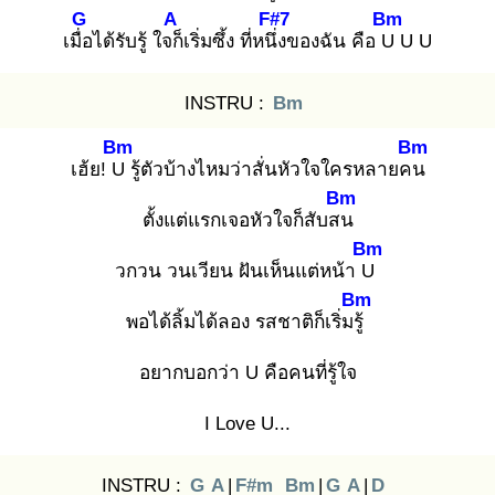
G
A
F#7
Bm
เมื่อ
ได้รับรู้ ใจก็
เริ่มซึ้ง ที่หนึ่ง
ของฉัน คือ U
U U
INSTRU :
Bm
Bm
Bm
เฮ้ย! U
รู้ตัวบ้างไหมว่าสั่นหัวใจใครหลายคน
Bm
ตั้งแต่แรกเจอหัวใจก็สับสน
Bm
วกวน วนเวียน ฝันเห็นแต่หน้า U
Bm
พอได้ลิ้มได้ลอง รสชาติก็เริ่มรู้
อยากบอกว่า U คือคนที่รู้ใจ
I Love U...
INSTRU :
G
A
|
F#m
Bm
|
G
A
|
D