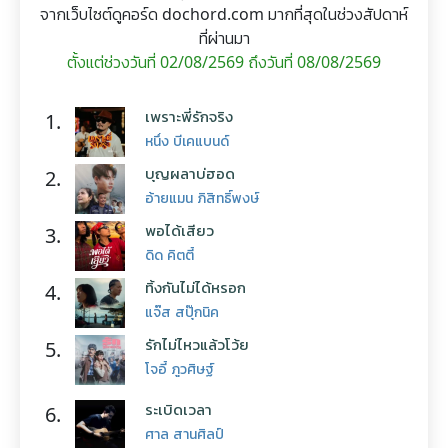
จากเว็บไซต์ดูคอร์ด dochord.com มากที่สุดในช่วงสัปดาห์
ที่ผ่านมา
ตั้งแต่ช่วงวันที่ 02/08/2569 ถึงวันที่ 08/08/2569
เพราะพี่รักจริง
1.
หนึ่ง บีเคแบนด์
บุญผลาบ่ฮอด
2.
อ้ายแมน ภิสิทธิ์พงษ์
พอได้เสียว
3.
ดิด คิตตี้
ทิ้งกันไม่ได้หรอก
4.
แจ๊ส สปุ๊กนิค
รักไม่ไหวแล้วโว้ย
5.
โจอี้ ภูวศิษฐ์
ระเบิดเวลา
6.
ศาล สานศิลป์