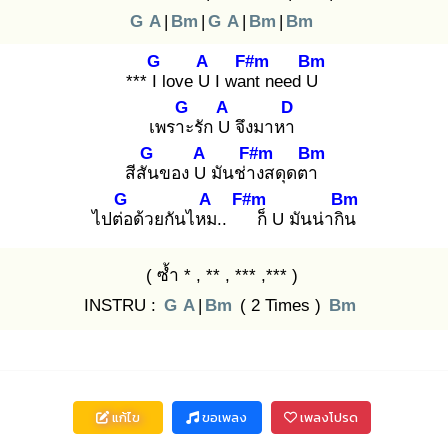
G
A
|
Bm
|
G
A
|
Bm
|
Bm
G
A
F#m
Bm
*** I l
ove U
I want
need U
G
A
D
เพราะ
รัก U
จึงมาหา
G
A
F#m
Bm
สีสัน
ของ U
มันช่าง
สดุดตา
G
A
F#m
Bm
ไปต่อ
ด้วยกันไหม
..
ก็ U มันน่ากิน
( ซ้ำ * , ** , *** ,*** )
INSTRU :
G
A
|
Bm
( 2 Times )
Bm
แก้ไข
ขอเพลง
เพลงโปรด