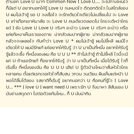
ถ้าบอก Love U เบาๆ Common Now I Love U.... จะไปทางไหนใจ
ก็มีแต่ U อยากบอกให้รู้ Love U จนหมดใจ ติดอกติดใจ ในสไตล์ของ
U ผมไม่เจ้าชู้ ขอ U จงเชื่อใจ จะรักเดียวใจเดียวไม่เปลี่ยนไป จะ Love
U เท่าเทือกเขาหิมาลัย จะ Love U คนเดียวตลอดไป ใครจะดีหว่าใคร
แต่ I ยัง Love U Love U จริงๆ อะป่าว Love U จริงๆ อะป่าว หรือ
แค่แก้เหงาเห็นเราของตาย น่ากลัวลมปากผู้ชาย น่ากลัวลมปากผู้ชาย
กลัวจจะเผลอใจ กับคำว่า Love U * ผมไม่เจ้าชู้ ผมไม่ขี้หลี ผมมีใจ
เดียวให้ U ผมมีรักแท้ แค่อยากให้รับรู้ ว่า U มาเป็นที่หนึ่ง อยากให้รับรู้
รู้แล้วจะซึ้ง ที่หนึ่งของผม คือ U U U ** ถ้าไม่เจ้าชู้ ถ้าไม่ขี้หลี ใจนี้จะมี
แค่ U ถ้าเธอรักแท้ ก็อยากให้รับรู้ ว่า U มาเป็นที่หนึ่ง เมื่อได้รับรู้ ใจก็
เริ่มซึ้ง ที่หนึ่งของฉัน คือ U U U เฮ้ย! U รู้ตัวบ้างไหมว่าสั่นหัวใจใคร
หลายคน ตั้งแต่แรกเจอหัวใจก็สับสน วกวน วนเวียน ฝันเห็นแต่หน้า U
พอได้ลิ้มได้ลอง รสชาติก็เริ่มรู้ อยากบอกว่า U คือคนที่รู้ใจ I Love
U... *** I love U I want need U เพราะรัก U จึงมาหา สีสันของ U
มันช่างสดุดตา ไปต่อด้วยกันไหม.. ก็ U มันน่ากิน