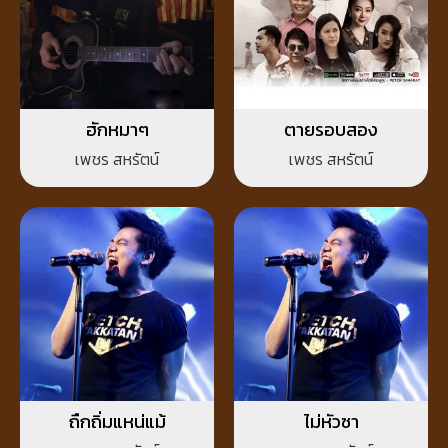
ฮักหมาๆ
ตายรอบสอง
เพชร สหรัตน์
เพชร สหรัตน์
ถืกถิ่มแหน่แม้
ไม่หัวซา