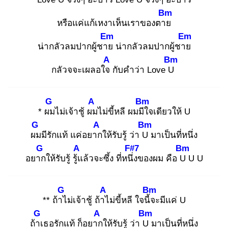
Bm
หรือแค่แก้เหงาเห็นเราของตาย
Em
Em
น่ากลัวลมปากผู้ชาย
น่ากลัวลมปากผู้ชาย
A
Bm
กลัวจจะเผลอใจ
กับคำว่า Love U
G
A
Bm
* ผม
ไม่เจ้าชู้ ผม
ไม่ขี้หลี ผมมีใ
จเดียวให้ U
G
A
Bm
ผม
มีรักแท้ แค่อยาก
ให้รับรู้ ว่า U
มาเป็นที่หนึ่ง
G
A
F#7
Bm
อยาก
ให้รับรู้ รู้แ
ล้วจะซึ้ง ที่หนึ่ง
ของผม คือ U
U U
G
A
Bm
** ถ้าไ
ม่เจ้าชู้ ถ้าไ
ม่ขี้หลี ใจนี้จ
ะมีแค่ U
G
A
Bm
ถ้าเ
ธอรักแท้ ก็อยาก
ให้รับรู้ ว่า U
มาเป็นที่หนึ่ง