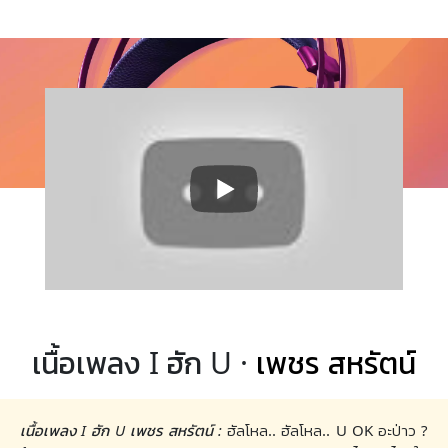
เนื้อเพลง I ฮัก U ·
เพชร สหรัตน์
เนื้อเพลง I ฮัก U เพชร สหรัตน์ :
ฮัลโหล.. ฮัลโหล.. U OK อะป่าว ?