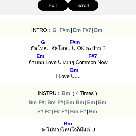
Full
Scroll
INTRO :
G
|
F#m
|
Em
F#7
|
Bm
G
F#m
ฮัลโหล
.. ฮัลโหล.. U
OK อะป่าว ?
Em
F#7
ถ้าบอก
Love U เบาๆ Common
Now
Bm
I Love U..
..
INSTRU :
Bm
( 4 Times )
Bm
F#
|
Bm
F#
|
Em
Bm
|
Em
|
Bm
F#
F#
|
F#
F#
|
Bm
F#
|
Bm
Bm
จะไปทางไหน
ใจก็มีแต่ U