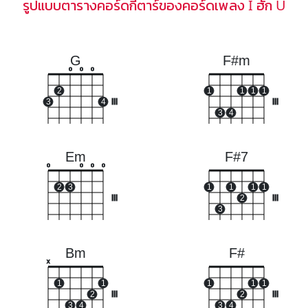
รูปแบบตารางคอร์ดกีตาร์ของคอร์ดเพลง I ฮัก U
G
F#m
o
o
o
2
1
1
1
1
3
4
III
III
3
4
Em
F#7
o
o
o
o
2
3
1
1
1
1
III
2
III
3
Bm
F#
x
1
1
1
1
1
2
III
2
III
3
4
3
4