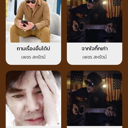
ถามเรื่องอื่นได้บ่
จากใจกิ๊กเก่า
เพชร สหรัตน์
เพชร สหรัตน์