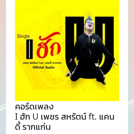
คอร์ดเพลง
I ฮัก U เพชร สหรัตน์ ft. แคน
ดี้ รากแก่น