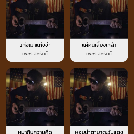
แห่งเมาแห่งจำ
แค่คนเลี้ยงเหล้า
เพชร สหรัตน์
เพชร สหรัตน์
หมากินความคึด
หอบน้ำตามาตะวันแดง