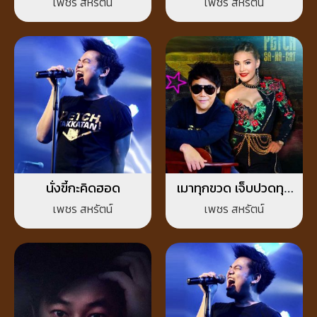
เพชร สหรัตน์
เพชร สหรัตน์
นั่งขี้กะคิดฮอด
เมาทุกขวด เจ็บปวดทุก
เพลง
เพชร สหรัตน์
เพชร สหรัตน์