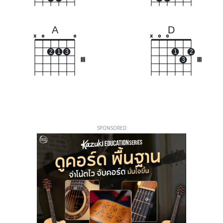
A
D
x
o
o
x
o
o
2
1
3
1
2
III
3
III
SPONSORED