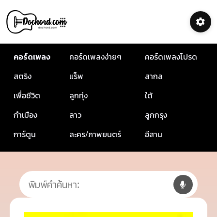
คอร์ดเพลง
คอร์ดเพลงง่ายๆ
คอร์ดเพลงโปรด
สตริง
แร็พ
สากล
เพื่อชีวิต
ลูกทุ่ง
ใต้
กำเมือง
ลาว
ลูกกรุง
การ์ตูน
ละคร/ภาพยนตร์
อีสาน