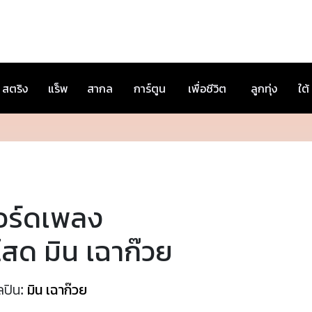
สตริง
แร็พ
สากล
การ์ตูน
เพื่อชีวิต
ลูกทุ่ง
ใต้
อร์ดเพลง
โสด มิน เฉาก๊วย
ลปิน:
มิน เฉาก๊วย