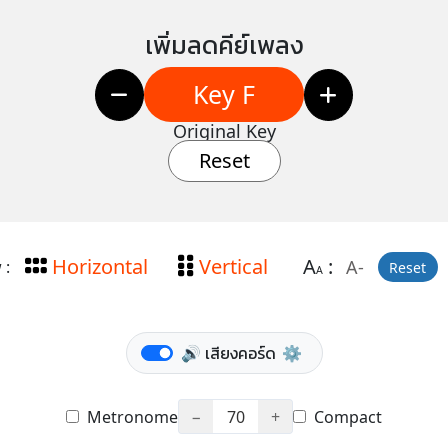
เพิ่มลดคีย์เพลง
Key F
Original Key
Reset
Horizontal
Vertical
A
:
A-
 :
Reset
A
🔊 เสียงคอร์ด
⚙️
Metronome
−
70
+
Compact