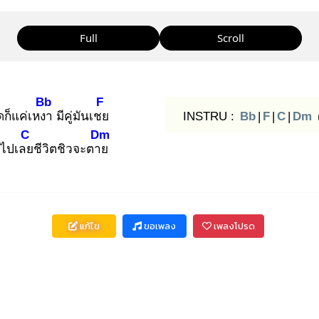
Full
Scroll
Bb
F
ก็แค่เหงา
มีคู่มันเชย
INSTRU :
Bb
|
F
|
C
|
Dm
C
Dm
าไปเลย
ชีวิตชิวจะตาย
แก้ไข
ขอเพลง
เพลงโปรด