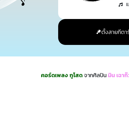
แ
ตั้งสายกีตาร
คอร์ดเพลง กูโสด
จากศิลปิน
มิน เฉาก