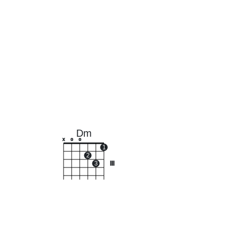
Dm
x
o
o
1
2
3
III