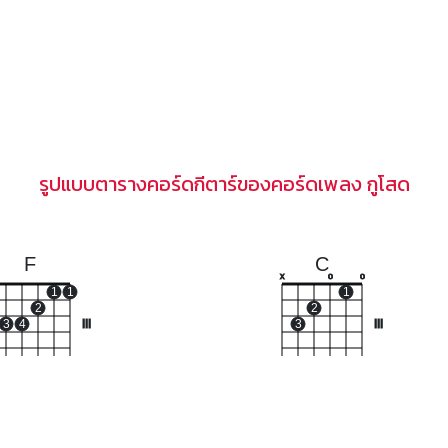
รูปแบบตารางคอร์ดกีตาร์ของคอร์ดเพลง กูโสด
F
C
x
o
o
1
1
1
2
2
3
4
III
3
III