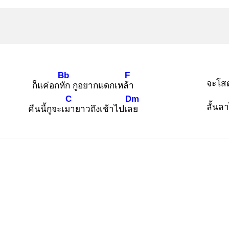
Bb
F
จะโสด
ก็แค่อกหัก
กูอยากแดกเหล้า
C
Dm
ลั้นล
คืนนี้กูจะเมา
ยาวถึงเช้าไปเลย