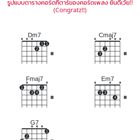
รูปแบบตารางคอร์ดกีตาร์ของคอร์ดเพลง ยินดีเว้ย!!
(Congratz!!)
Dm7
Cmaj7
x
x
o
x
o
o
o
1
1
2
2
III
3
III
Fmaj7
Em7
x
x
o
o
o
1
2
3
4
2
3
III
4
III
G7
o
o
o
1
2