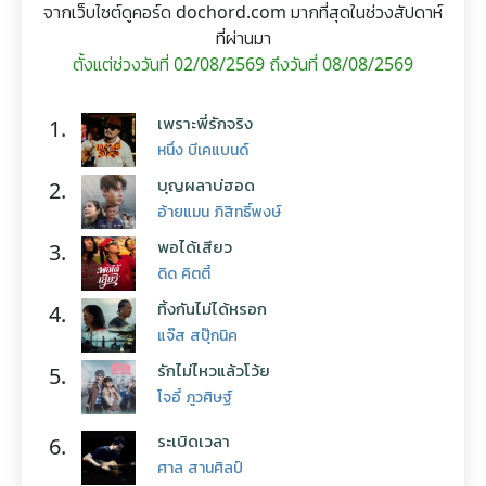
จากเว็บไซต์ดูคอร์ด dochord.com มากที่สุดในช่วงสัปดาห์
ที่ผ่านมา
ตั้งแต่ช่วงวันที่ 02/08/2569 ถึงวันที่ 08/08/2569
เพราะพี่รักจริง
1.
หนึ่ง บีเคแบนด์
บุญผลาบ่ฮอด
2.
อ้ายแมน ภิสิทธิ์พงษ์
พอได้เสียว
3.
ดิด คิตตี้
ทิ้งกันไม่ได้หรอก
4.
แจ๊ส สปุ๊กนิค
รักไม่ไหวแล้วโว้ย
5.
โจอี้ ภูวศิษฐ์
ระเบิดเวลา
6.
ศาล สานศิลป์