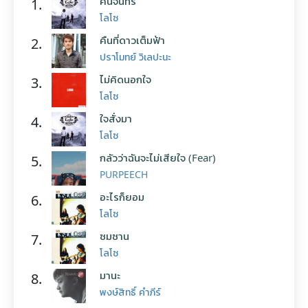
คืนจันทร์
1.
โลโซ
คืนที่ดาวเต็มฟ้า
2.
ปราโมทย์ วิเลปะนะ
ไม่คิดนอกใจ
3.
โลโซ
ใจสั่งมา
4.
โลโซ
กลัวว่าฉันจะไม่เสียใจ (Fear)
5.
PURPEECH
อะไรก็ยอม
6.
โลโซ
ซมซาน
7.
โลโซ
มานะ
8.
พงษ์สิทธิ์ คำภีร์