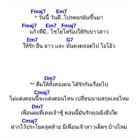
Fmaj7
Em7
*
วันนี้ วันดี..
โปรดยกมันขึ้นมา
Fmaj7
Em7
Fmaj7
แก้วที่มี.. ไ
ชโยโห่
ร้องให้กับบ่าวสาว
Em7
G7
ให้รัก
ยืน ยาว และ มั่น
คงตลอดไป โอโอ้ว
Dm7
** ดื่มให้ทั้
งสองคน ได้รักกันเรื่อยไป
Cmaj7
ไม่แต่งตอนนี้จ
ะแต่งตอนไหน เปลี่ยนนามสกุลเลยไหม
Dm7
เพื่อนผม
ที่เคยเจ้าชู้ ตอนนี้มันรักคุณยิ่งสิ่งใด
Cmaj7
ฝากไว้ป
ระโยคสุดท้าย มีเพื่อนเจ้าสาวเด็ดๆ บ้างไหม