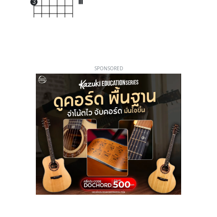
3
III
SPONSORED