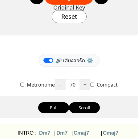
Original Key
Reset
🔊 เสียงคอร์ด
⚙️
Metronome
−
70
+
Compact
Full
Scroll
INTRO :
Dm7
|
Dm7
|
Cmaj7
|
Cmaj7