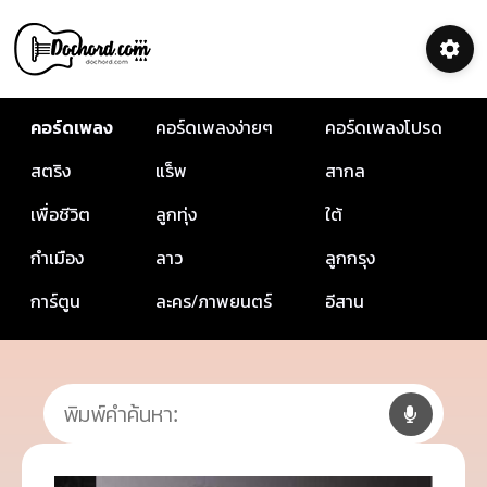
คอร์ดเพลง
คอร์ดเพลงง่ายๆ
คอร์ดเพลงโปรด
สตริง
แร็พ
สากล
เพื่อชีวิต
ลูกทุ่ง
ใต้
กำเมือง
ลาว
ลูกกรุง
การ์ตูน
ละคร/ภาพยนตร์
อีสาน