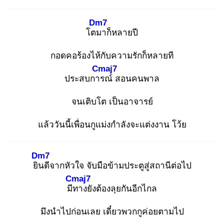
Dm7
โตม
าก็หลายปี
กอดคอร้องไห้กับความรักก็หลายที
Cmaj7
ประสบการ
ณ์ สอนคนพาล
จนเติบโต เป็นอาจารย์
แล้ววันนี้เพื่อนกูแม่งกำลังจะแต่งงาน โว้ย
Dm7
ยิน
ดีจากหัวใจ จับมือข้ามประตูสู่สถานีต่อไป
Cmaj7
มีท
างยังต้องลุยกันอีกไกล
มึงนำไปก่อนเลย เดี๋ยวพวกกูค่อยตามไป