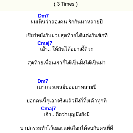
( 3 Times )
Dm7
ผมเห็น
ว่าสองคน รักกันมาหลายปี
เชียร์หยั่งกับมวยสุดท้ายได้แต่งกันซักที
Cmaj7
เอ๊
า.. ให้มันได้อย่างงี้ดิวะ
สุดท้ายเพื่อนเราก็ได้เป็นฝั่งได้เป็นฝา
Dm7
เมา
เกเรเพลย์บอยมาหลายปี
บอกคนนี้กูเอาจริงแล้วมึงก็ทิ้งเค้าทุกที
Cmaj7
เอ้
า.. ถือว่าบุญมึงยังมี
บาปกรรมทำไว้เยอะแต่เสือกได้จบกับคนที่ดี