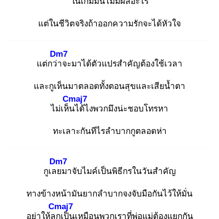
ในเ
กมมันไม่มีผลอะไร
แต่ในชีวิตจริงถ้าออกความรักจะได้หัวใจ
Dm7
แต่กว่า
จะมาได้ตัวแปรสำคัญต้องใช้เวลา
และกูเห็นมาตลอดทั้งตอนสุขและเสียน้ำตา
Cmaj7
ไม่เห็น
ได้ไงพวกมึงน่ะชอบโทรหา
ทะเลาะกันทีไรลำบากกูตลอดห่า
Dm7
กูเลย
มาจับไมค์เป็นพิธีกรในวันสำคัญ
ทางข้างหน้ามันยากลำบากจงจับมือกันไว้ให้มั่น
Cmaj7
อย่าให้ลูก
เป็นเหมือนพวกเราที่พ่อแม่ต้องแยกกัน