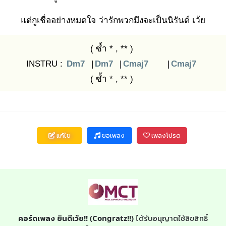
แต่กูเชื่ออย่างหมดใจ ว่ารักพวกมึงจะเป็นนิรันด์ เว้ย
( ซ้ำ * , ** )
INSTRU :
Dm7
|
Dm7
|
Cmaj7
|
Cmaj7
( ซ้ำ * , ** )
แก้ไข
ขอเพลง
เพลงโปรด
คอร์ดเพลง ยินดีเว้ย!! (Congratz!!)
ได้รับอนุญาตใช้ลิขสิทธิ์