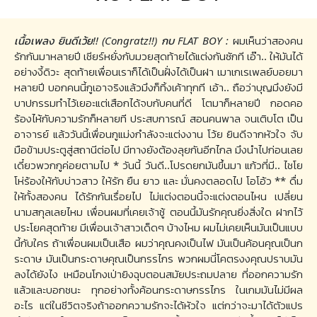
เนื้อเพลง ยินดีเว้ย!! (Congratz!!) กบ FLAT BOY :
ผมเห็นว่าสองคน
รักกันมาหลายปี เชียร์หยั่งกับมวยสุดท้ายได้แต่งกันซักที เอ๊า.. ให้มันได้
อย่างงี้ดิวะ สุดท้ายเพื่อนเราก็ได้เป็นฝั่งได้เป็นฝา เมาเกเรเพลย์บอยมา
หลายปี บอกคนนี้กูเอาจริงแล้วมึงก็ทิ้งเค้าทุกที เอ้า.. ถือว่าบุญมึงยังมี
บาปกรรมทำไว้เยอะแต่เสือกได้จบกับคนที่ดี โตมาก็หลายปี กอดคอ
ร้องไห้กับความรักก็หลายที ประสบการณ์ สอนคนพาล จนเติบโต เป็น
อาจารย์ แล้ววันนี้เพื่อนกูแม่งกำลังจะแต่งงาน โว้ย ยินดีจากหัวใจ จับ
มือข้ามประตูสู่สถานีต่อไป มีทางยังต้องลุยกันอีกไกล มึงนำไปก่อนเลย
เดี๋ยวพวกกูค่อยตามไป * วันนี้ วันดี..โปรดยกมันขึ้นมา แก้วที่มี.. ไชโย
โห่ร้องให้กับบ่าวสาว ให้รัก ยืน ยาว และ มั่นคงตลอดไป โอโอ้ว ** ดื่ม
ให้ทั้งสองคน ได้รักกันเรื่อยไป ไม่แต่งตอนนี้จะแต่งตอนไหน เปลี่ยน
นามสกุลเลยไหม เพื่อนผมที่เคยเจ้าชู้ ตอนนี้มันรักคุณยิ่งสิ่งใด ฝากไว้
ประโยคสุดท้าย มีเพื่อนเจ้าสาวเด็ดๆ บ้างไหม ผมไม่เคยเห็นมันเป็นแบบ
นี้กับใคร ถ้าเพื่อนผมเป็นเสือ ผมว่าคุณคงเป็นไฟ มันเป็นค้อนคุณเป็นก
ระดาษ มันเป็นกระดาษคุณเป็นกรรไกร พวกผมนี่โคตรงงคุณปราบมัน
ลงได้ยังไง เหมือนโกงเป่ายิงฉุบตอนสมัยประถมปลาย ที่ออกความรัก
แล้วและบอกชนะ ทุกอย่างทั้งค้อนกระดาษกรรไกร ในเกมมันไม่มีผล
อะไร แต่ในชีวิตจริงถ้าออกความรักจะได้หัวใจ แต่กว่าจะมาได้ตัวแปร