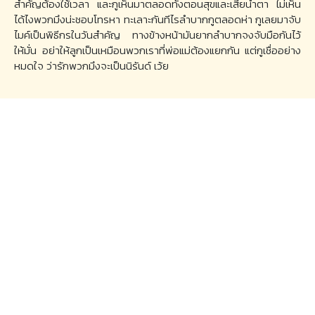
สำคัญต้องใช้เวลา และกูเห็นมาตลอดทั้งตอนสุขและเสียน้ำตา ไม่เห็น
ได้ไงพวกมึงน่ะชอบโทรหา ทะเลาะกันทีไรลำบากกูตลอดห่า กูเลยมาจับ
ไมค์เป็นพิธีกรในวันสำคัญ ทางข้างหน้ามันยากลำบากจงจับมือกันไว้
ให้มั่น อย่าให้ลูกเป็นเหมือนพวกเราที่พ่อแม่ต้องแยกกัน แต่กูเชื่ออย่าง
หมดใจ ว่ารักพวกมึงจะเป็นนิรันด์ เว้ย