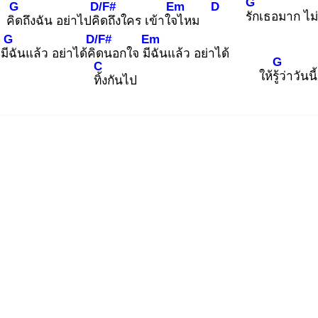
G
G
D/F#
Em
D
รัก
เธอมาก ไม
คิด
ถึงฉัน อย่าไปคิด
ถึงใคร เข้าใจไ
หม
G
D/F#
Em
มีฉั
นแล้ว อย่าได้คิด
นอกใจ มีฉั
นแล้ว อย่าได้
G
C
ให้รู้ว่
าวันนี้
ทิ้ง
กันไป