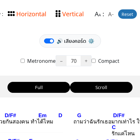
Horizontal
Vertical
A
:
A-
 :
Reset
A
🔊 เสียงคอร์ด
⚙️
Metronome
−
70
+
Compact
Full
Scroll
D/F#
Em
D
G
D/F#
้วยกัน
สองคน ทำได้ไ
หม
ถาม
ว่าฉันรักเธอมาก
เท่าไร ให
C
รัก
แค่ไหน