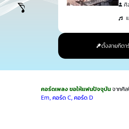
ศิ
แ
ตั้งสายกีตาร
คอร์ดเพลง ขอให้แฟนปัจจุบัน
จากศิล
Em
,
คอร์ด C
,
คอร์ด D