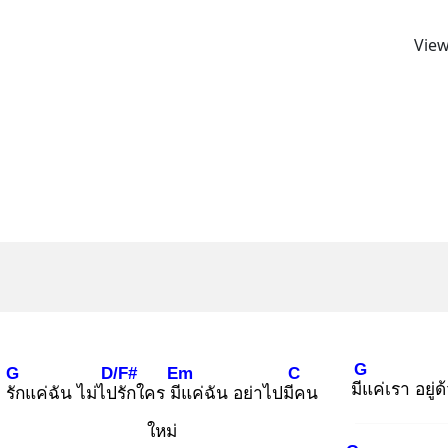
View
G
G
D/F#
Em
C
มีแ
ค่เรา อยู่ด
รัก
แค่ฉัน ไม่ไปรั
กใคร มีแ
ค่ฉัน อย่าไปมีค
น
ใหม่