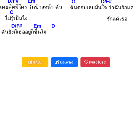
D/F#
Em
G
D/F#
่เคยคิด
มีใคร วัน
ข้างหน้า ฉัน
ฉัน
ตอบเลยมั่นใจ
ว่าฉันรักแค
C
ไม่รู้เ
ป็นไง
รักแค่เธอ
D/F#
Em
D
 ฉันยังมีเ
ธออยู่ก็ชื่น
ใจ
แก้ไข
ขอเพลง
เพลงโปรด