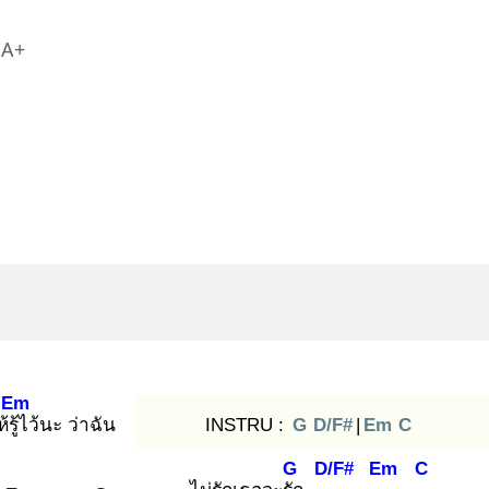
A+
Em
้รู้ไ
ว้นะ ว่าฉัน
INSTRU :
G
D/F#
|
Em
C
G
D/F#
Em
C