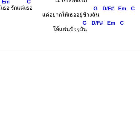
ไม่รักเธอจะรัก
Em
C
่เธอ
รักแค่เธอ
G
D/F#
Em
C
แค่อยากให้เธออยู่ข้างฉัน
G
D/F#
Em
C
ให้แฟนปัจจุบัน