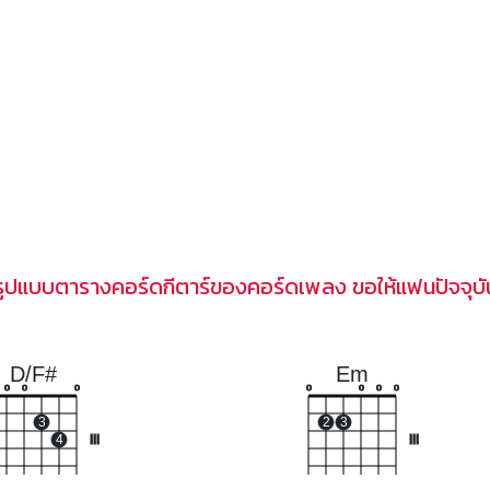
รูปแบบตารางคอร์ดกีตาร์ของคอร์ดเพลง ขอให้แฟนปัจจุบั
D/F#
Em
o
o
o
o
o
o
o
3
2
3
4
III
III