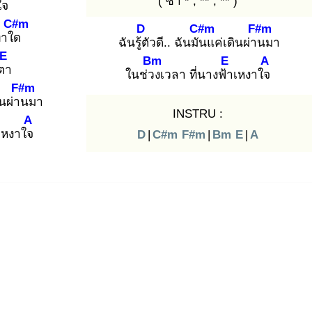
( ซ้ำ * , ** , ** )
งใจ
C#m
D
C#m
F#m
่าใด
ฉันรู้ตั
วดี.. ฉันมัน
แค่เดินผ่าน
มา
E
Bm
E
A
ตา
ในช่วง
เวลา ที่นางฟ้า
เหงาใจ
F#m
ินผ่าน
มา
INSTRU :
A
เหงาใจ
D
|
C#m
F#m
|
Bm
E
|
A