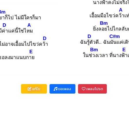
นางฟ้า
คงไม่จริ
A
Bm
เอื้อมมือไขว่คว้า
เท
เขา
ก็ไป ไม่มีใครก็มา
Bm
D
A
ยิ่งลอย
ไปไกลลับ
มีค่า
แค่นี้ใช่ไหม
D
C#m
D
ฉันรู้ตั
วดี.. ฉันมัน
แค่เด
 ไม่อาจเอื้อมไปไขว่คว้า
Bm
E
E
ในช่วง
เวลา ที่นางฟ้า
ธอลงมาแนบกาย
แก้ไข
ขอเพลง
เพลงโปรด