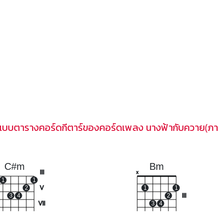
แบบตารางคอร์ดกีตาร์ของคอร์ดเพลง นางฟ้ากับควาย(ภ
C#m
Bm
III
x
1
1
2
V
1
1
3
4
2
III
VII
3
4