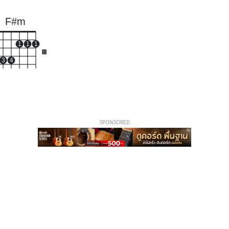
F#m
1
1
1
III
3
4
SPONSORED