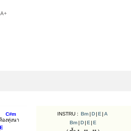
A+
INSTRU :
Bm
|
D
|
E
|
A
C#m
้องทุ่ง
นา
Bm
|
D
|
E
|
E
E