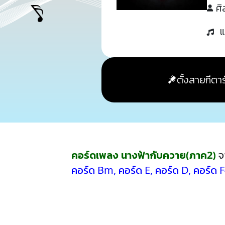
ศิ
แ
ตั้งสายกีตาร
คอร์ดเพลง นางฟ้ากับควาย(ภาค2)
จ
คอร์ด Bm
,
คอร์ด E
,
คอร์ด D
,
คอร์ด 