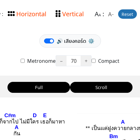
Horizontal
Vertical
A
:
A-
 :
Reset
A
🔊 เสียงคอร์ด
⚙️
Metronome
−
70
+
Compact
Full
Scroll
C#m
D
E
ก็จาก
ไป ไม่มีใคร
เธอ
ก็มาหา
A
A
** เป็นแค่ฝูงควาย
กลางท
กัน
Bm