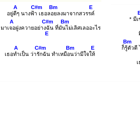
A
C#m
Bm
E
อยู่ดีๆ
นางฟ้า
เธอลอย
ลงมาจากสวรรค์
* มี
A
C#m
Bm
มาเจอ
ฝูงควายอย่างฉั
น ที่มันไ
ม่เลิศเลออะไร
E
Bm
A
C#m
Bm
E
ก็รู้ตั
วดี
เธอทำ
เป็น ว่ารัก
ฉัน ทำเหมือน
ว่ามีใจให้
เ