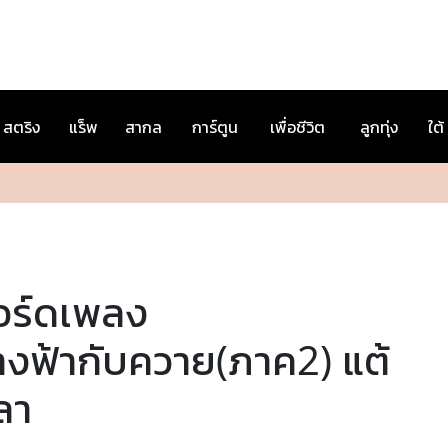
สตริง
แร็พ
สากล
การ์ตูน
เพื่อชีวิต
ลูกทุ่ง
ใต้
อร์ดเพลง
างฟ้ากับควาย(ภาค2) แต้
ลา