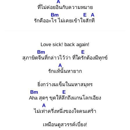
A
ที่ไม่ค่อยอิน
กับความหมาย
Bm
E
A
รักคืออะไร
ไม่เคยเข้าใจสั
กที
Love sick! back again!
Bm
E
สุภาษิตจีน
ที่กล่าวไว้ว่า ที่ใดรัก
ต้องมีทุกข์
A
รักแท้นั้
นหายาก
ยิ่งกว่างมเข็มในมหาสมุทร
Bm
E
Aha
สุดๆ ขุดให้ลึก
ถึงแกนโลกเอียง
A
ไม่เท่า
ครึ่งหนึ่งของใจคนเศร้า
เหมือนดูสวรรค์เบี่ยง!