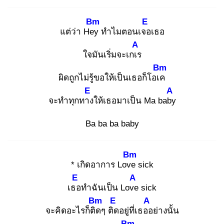
Bm
E
แต่ว่า Hey
ทำไมตอนเจอ
เธอ
A
ใจมันเริ่มจะเกเร
Bm
ผิดถูกไม่รู้ขอให้เป็นเธอก็โอเค
E
A
จะทำทุกทาง
ให้เธอมาเป็น Ma baby
Ba ba ba baby
Bm
* เกิดอาการ Love
sick
E
A
เธอ
ทำฉันเป็น Love
sick
Bm
E
A
จะคิดอะไรก็ติด
ๆ ติด
อยู่ที่เธออ
ย่างนั้น
Bm