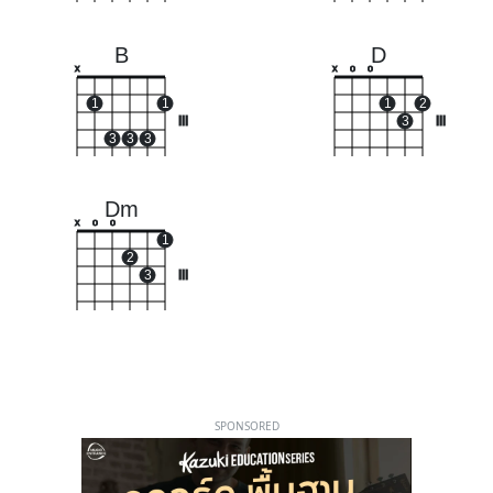
B
D
x
x
o
o
1
1
1
2
III
3
III
3
3
3
Dm
x
o
o
1
2
3
III
SPONSORED