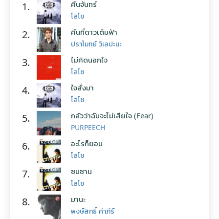
คืนจันทร์
1.
โลโซ
คืนที่ดาวเต็มฟ้า
2.
ปราโมทย์ วิเลปะนะ
ไม่คิดนอกใจ
3.
โลโซ
ใจสั่งมา
4.
โลโซ
กลัวว่าฉันจะไม่เสียใจ (Fear)
5.
PURPEECH
อะไรก็ยอม
6.
โลโซ
ซมซาน
7.
โลโซ
มานะ
8.
พงษ์สิทธิ์ คำภีร์