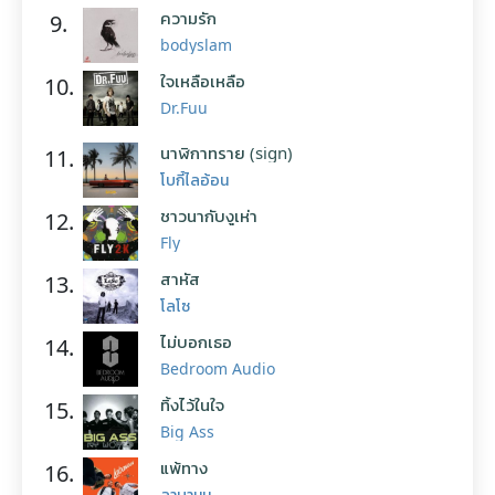
ความรัก
9.
bodyslam
ใจเหลือเหลือ
10.
Dr.Fuu
นาฬิกาทราย (sign)
11.
โบกี้ไลอ้อน
ชาวนากับงูเห่า
12.
Fly
สาหัส
13.
โลโซ
ไม่บอกเธอ
14.
Bedroom Audio
ทิ้งไว้ในใจ
15.
Big Ass
แพ้ทาง
16.
ลาบานูน