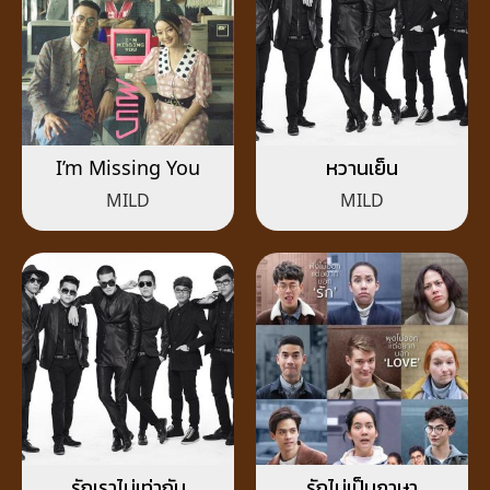
I’m Missing You
หวานเย็น
MILD
MILD
รักเราไม่เท่ากัน
รักไม่เป็นภาษา