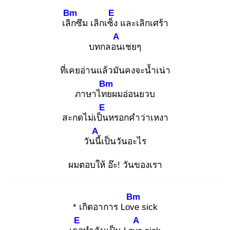
Bm
E
เลิก
ซึม เลิกเซ็ง
และเลิกเศร้า
A
บทกลอน
เชยๆ
ที่เคยอ่านแล้วมันคงจะน้ำเน่า
Bm
ภาษาไทย
ผมอ่อนยวบ
E
สะกดไม่เป็น
หรอกคำว่าเหงา
A
วันนี้
เป็นวันอะไร
ผมตอบให้ อ๊ะ! วันของเรา
Bm
* เกิดอาการ Love
sick
E
A