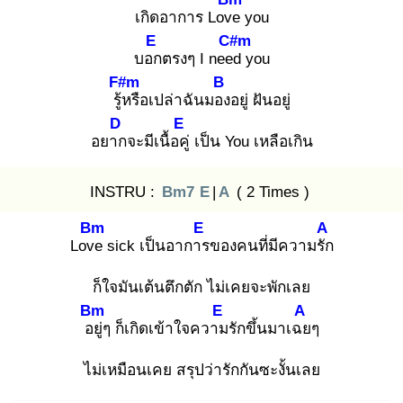
เกิดอาการ Love
you
E
C#m
บอก
ตรงๆ I need
you
F#m
B
รู้ห
รือเปล่าฉันมอง
อยู่ ฝันอยู่
D
E
อยาก
จะมีเนื้อคู่
เป็น You เหลือเกิน
INSTRU :
Bm7
E
|
A
( 2 Times )
Bm
E
A
Love
sick เป็นอาการ
ของคนที่มีความรัก
ก็ใจมันเต้นตึกตัก ไม่เคยจะพักเลย
Bm
E
A
อยู่
ๆ ก็เกิดเข้าใจความ
รักขึ้นมาเฉย
ๆ
ไม่เหมือนเคย สรุปว่ารักกันซะงั้นเลย