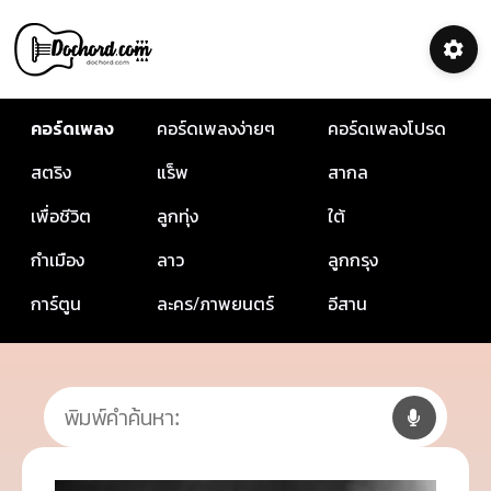
คอร์ดเพลง
คอร์ดเพลงง่ายๆ
คอร์ดเพลงโปรด
สตริง
แร็พ
สากล
เพื่อชีวิต
ลูกทุ่ง
ใต้
กำเมือง
ลาว
ลูกกรุง
การ์ตูน
ละคร/ภาพยนตร์
อีสาน