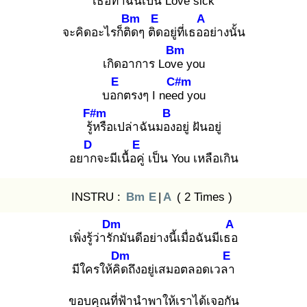
เธอ
ทำฉันเป็น Love
sick
Bm
E
A
จะคิดอะไรก็ติด
ๆ ติด
อยู่ที่เธออ
ย่างนั้น
Bm
เกิดอาการ Love
you
E
C#m
บอก
ตรงๆ I need
you
F#m
B
รู้ห
รือเปล่าฉันมอง
อยู่ ฝันอยู่
D
E
อยาก
จะมีเนื้อคู่
เป็น You เหลือเกิน
INSTRU :
Bm
E
|
A
( 2 Times )
Dm
A
เพิ่งรู้ว่ารัก
มันดีอย่างนี้เมื่อฉันมีเธอ
Dm
E
มีใครให้คิด
ถึงอยู่เสมอตลอดเวลา
ขอบคุณที่ฟ้านำพาให้เราได้เจอกัน