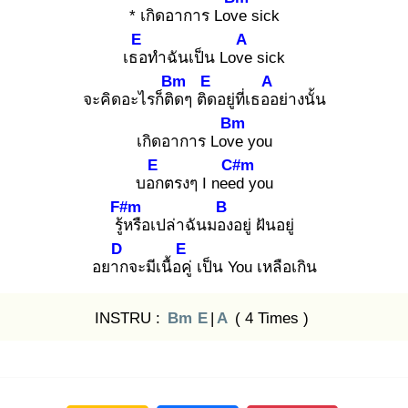
* เกิดอาการ Love
sick
E
A
เธอ
ทำฉันเป็น Love
sick
Bm
E
A
จะคิดอะไรก็ติด
ๆ ติด
อยู่ที่เธออ
ย่างนั้น
Bm
เกิดอาการ Love
you
E
C#m
บอก
ตรงๆ I need
you
F#m
B
รู้ห
รือเปล่าฉันมอง
อยู่ ฝันอยู่
D
E
อยาก
จะมีเนื้อคู่
เป็น You เหลือเกิน
INSTRU :
Bm
E
|
A
( 4 Times )