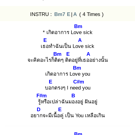
INSTRU :
Bm7
E
|
A
( 4 Times )
Bm
* เกิดอาการ Love
sick
E
A
เธอ
ทำฉันเป็น Love
sick
Bm
E
A
จะคิดอะไรก็ติด
ๆ ติด
อยู่ที่เธออ
ย่างนั้น
Bm
เกิดอาการ Love
you
E
C#m
บอก
ตรงๆ I need
you
F#m
B
รู้ห
รือเปล่าฉันมอง
อยู่ ฝันอยู่
D
E
อยาก
จะมีเนื้อคู่
เป็น You เหลือเกิน
Bm