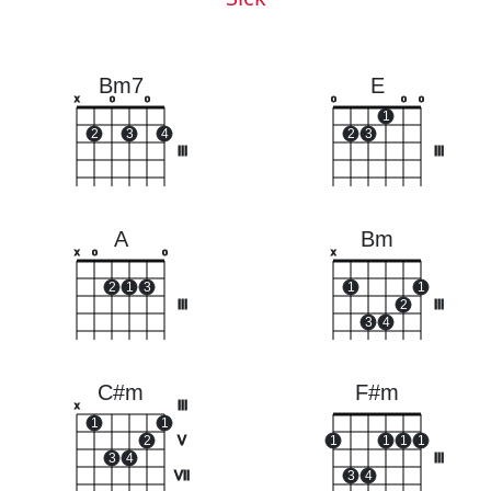
Bm7
E
x
o
o
o
o
o
1
2
3
4
2
3
III
III
A
Bm
x
o
o
x
2
1
3
1
1
III
2
III
3
4
C#m
F#m
III
x
1
1
2
V
1
1
1
1
3
4
III
VII
3
4