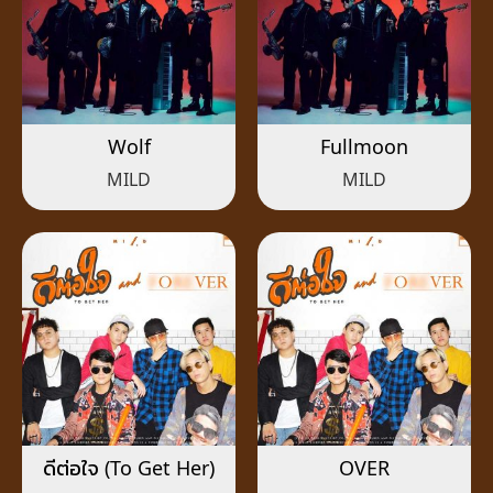
Wolf
Fullmoon
MILD
MILD
ดีต่อใจ (To Get Her)
OVER