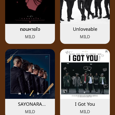
ถอนหายใจ
Unloveable
MILD
MILD
SAYONARA
I Got You
(ซาโยนาระ)
MILD
MILD