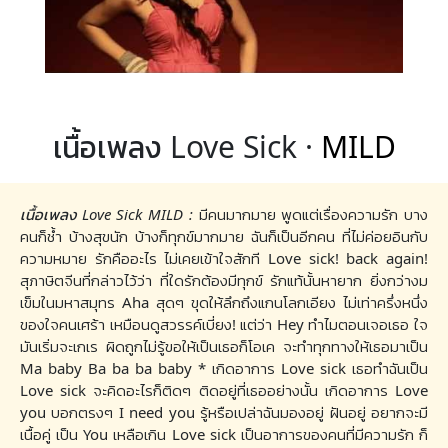
เนื้อเพลง Love Sick ·
MILD
เนื้อเพลง Love Sick MILD :
มีคนมากมาย พูดแต่เรื่องความรัก บาง
คนก็ช้ำ บ้างสุขนัก บ้างก็ทุกข์มากมาย ฉันก็เป็นอีกคน ที่ไม่ค่อยอินกับ
ความหมาย รักคืออะไร ไม่เคยเข้าใจสักที Love sick! back again!
สุภาษิตจีนที่กล่าวไว้ว่า ที่ใดรักต้องมีทุกข์ รักแท้นั้นหายาก ยิ่งกว่างม
เข็มในมหาสมุทร Aha สุดๆ ขุดให้ลึกถึงแกนโลกเอียง ไม่เท่าครึ่งหนึ่ง
ของใจคนเศร้า เหมือนดูสวรรค์เบี่ยง! แต่ว่า Hey ทำไมตอนเจอเธอ ใจ
มันเริ่มจะเกเร ผิดถูกไม่รู้ขอให้เป็นเธอก็โอเค จะทำทุกทางให้เธอมาเป็น
Ma baby Ba ba ba baby * เกิดอาการ Love sick เธอทำฉันเป็น
Love sick จะคิดอะไรก็ติดๆ ติดอยู่ที่เธออย่างนั้น เกิดอาการ Love
you บอกตรงๆ I need you รู้หรือเปล่าฉันมองอยู่ ฝันอยู่ อยากจะมี
เนื้อคู่ เป็น You เหลือเกิน Love sick เป็นอาการของคนที่มีความรัก ก็