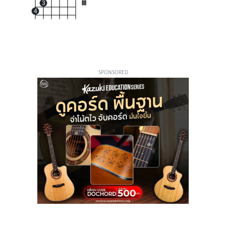
3
III
4
SPONSORED