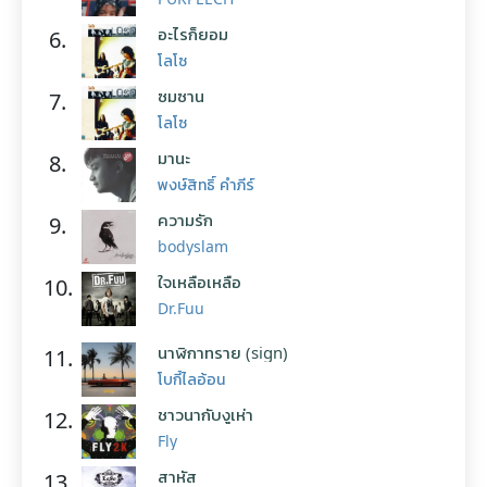
อะไรก็ยอม
6.
โลโซ
ซมซาน
7.
โลโซ
มานะ
8.
พงษ์สิทธิ์ คำภีร์
ความรัก
9.
bodyslam
ใจเหลือเหลือ
10.
Dr.Fuu
นาฬิกาทราย (sign)
11.
โบกี้ไลอ้อน
ชาวนากับงูเห่า
12.
Fly
สาหัส
13.