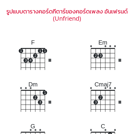
รูปแบบตารางคอร์ดกีตาร์ของคอร์ดเพลง อันเฟรนด์
(Unfriend)
F
Em
o
o
o
o
1
1
1
2
2
3
3
4
III
III
Dm
Cmaj7
x
o
o
x
o
o
o
1
2
2
3
III
3
III
G
C
o
o
o
x
o
o