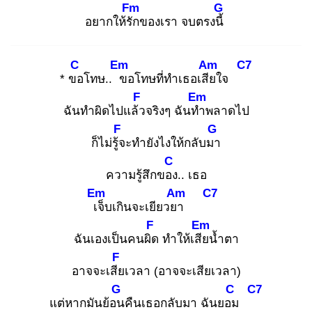
Fm
G
อยากให้รัก
ของเรา จบตรงนี้
C
Em
Am
C7
* ขอ
โทษ.. ข
อโทษที่ทำเธอเสีย
ใจ
F
Em
ฉันทำผิดไปแล้ว
จริงๆ ฉันทำ
พลาดไป
F
G
ก็ไม่รู้จ
ะทำยังไงให้กลับมา
C
ความรู้สึกของ
.. เธอ
Em
Am
C7
เจ็
บเกินจะเยียวยา
F
Em
ฉันเองเป็นคนผิด
ทำให้เสีย
น้ำตา
F
อาจจะเสีย
เวลา (อาจจะเสียเวลา)
G
C
C7
แต่หากมันย้อน
คืนเธอกลับมา ฉันยอม