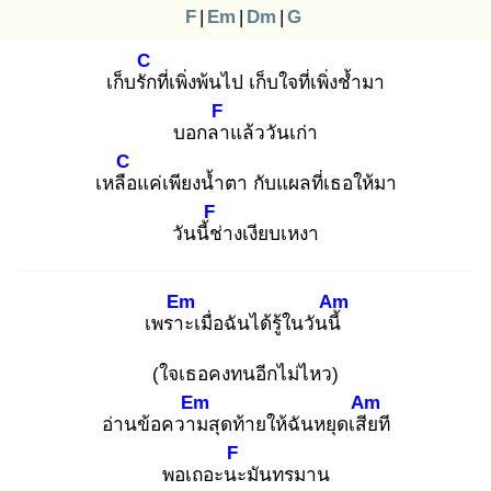
F
|
Em
|
Dm
|
G
C
เก็บรัก
ที่เพิ่งพ้นไป เก็บใจที่เพิ่งช้ำมา
F
บอกลา
แล้ววันเก่า
C
เหลือ
แค่เพียงน้ำตา กับแผลที่เธอให้มา
F
วันนี้ช่
างเงียบเหงา
Em
Am
เพราะ
เมื่อฉันได้รู้ในวันนี้
(ใจเธอคงทนอีกไม่ไหว)
Em
Am
อ่านข้อความ
สุดท้ายให้ฉันหยุดเสีย
ที
F
พอเถอะนะ
มันทรมาน