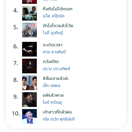
ทิ้งกันไม่ได้หรอก
4.
แจ๊ส สปุ๊กนิค
รักไม่ไหวแล้วโว้ย
5.
โจอี้ ภูวศิษฐ์
ระเบิดเวลา
6.
ศาล สานศิลป์
ภวังค์จิต
7.
ปราง ปรางทิพย์
สิลืมเขาแล้วล่ะ
8.
เน็ค นฤพล
แพ้แล้วพาล
9.
ไอซ์ ศรัณยู
เจ้าสาวที่กลัวฝน
10.
เต๋อ เรวัต พุทธินันท์