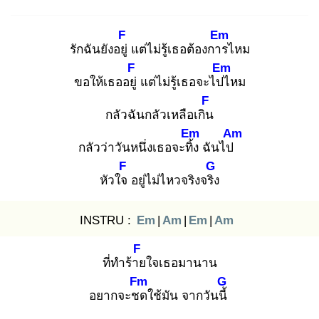
F
Em
รักฉันยังอยู่
แต่ไม่รู้เธอต้องการ
ไหม
F
Em
ขอให้เธออยู่
แต่ไม่รู้เธอจะไปไ
หม
F
กลัวฉันกลัวเหลือเกิน
Em
Am
กลัวว่าวันหนึ่งเธอจะทิ้ง
ฉันไป
F
G
หัวใจ
อยู่ไม่ไหวจริงจริง
INSTRU :
Em
|
Am
|
Em
|
Am
F
ที่ทำร้าย
ใจเธอมานาน
Fm
G
อยากจะชด
ใช้มัน จากวันนี้