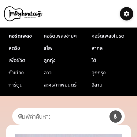
คอร์ดเพลง
คอร์ดเพลงง่ายๆ
คอร์ดเพลงโปรด
สตริง
แร็พ
สากล
เพื่อชีวิต
ลูกทุ่ง
ใต้
กำเมือง
ลาว
ลูกกรุง
การ์ตูน
ละคร/ภาพยนตร์
อีสาน