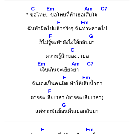
C
Em
Am
C7
* ขอ
โทษ.. ข
อโทษที่ทำเธอเสีย
ใจ
F
Em
ฉันทำผิดไปแล้ว
จริงๆ ฉันทำ
พลาดไป
F
G
ก็ไม่รู้จ
ะทำยังไงให้กลับมา
C
ความรู้สึกของ
.. เธอ
Em
Am
C7
เจ็
บเกินจะเยียวยา
F
Em
ฉันเองเป็นคนผิด
ทำให้เสีย
น้ำตา
F
อาจจะเสีย
เวลา (อาจจะเสียเวลา)
G
แต่หากมันย้อน
คืนเธอกลับมา
F
Em