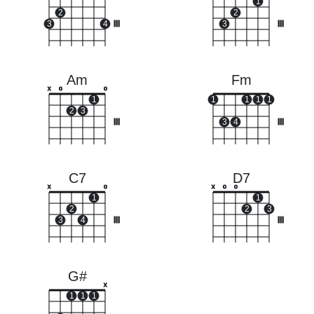
1
2
2
3
4
III
3
III
Am
Fm
x
o
o
1
1
1
1
1
2
3
III
3
4
III
C7
D7
x
o
x
o
o
1
1
2
2
3
3
4
III
III
G#
x
1
1
1