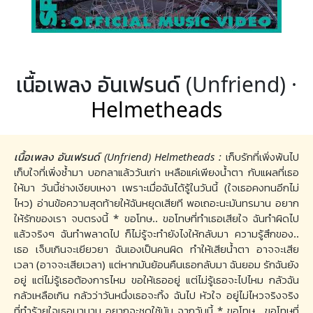
เนื้อเพลง อันเฟรนด์ (Unfriend) ·
Helmetheads
เนื้อเพลง อันเฟรนด์ (Unfriend) Helmetheads :
เก็บรักที่เพิ่งพ้นไป
เก็บใจที่เพิ่งช้ำมา บอกลาแล้ววันเก่า เหลือแค่เพียงน้ำตา กับแผลที่เธอ
ให้มา วันนี้ช่างเงียบเหงา เพราะเมื่อฉันได้รู้ในวันนี้ (ใจเธอคงทนอีกไม่
ไหว) อ่านข้อความสุดท้ายให้ฉันหยุดเสียที พอเถอะนะมันทรมาน อยาก
ให้รักของเรา จบตรงนี้ * ขอโทษ.. ขอโทษที่ทำเธอเสียใจ ฉันทำผิดไป
แล้วจริงๆ ฉันทำพลาดไป ก็ไม่รู้จะทำยังไงให้กลับมา ความรู้สึกของ..
เธอ เจ็บเกินจะเยียวยา ฉันเองเป็นคนผิด ทำให้เสียน้ำตา อาจจะเสีย
เวลา (อาจจะเสียเวลา) แต่หากมันย้อนคืนเธอกลับมา ฉันยอม รักฉันยัง
อยู่ แต่ไม่รู้เธอต้องการไหม ขอให้เธออยู่ แต่ไม่รู้เธอจะไปไหม กลัวฉัน
กลัวเหลือเกิน กลัวว่าวันหนึ่งเธอจะทิ้ง ฉันไป หัวใจ อยู่ไม่ไหวจริงจริง
ที่ทำร้ายใจเธอมานาน อยากจะชดใช้มัน จากวันนี้ * ขอโทษ.. ขอโทษที่