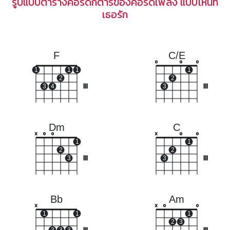
รูปแบบตารางคอร์ดกีตาร์ของคอร์ดเพลง แบบไหนที่
เธอรัก
F
C/E
o
o
o
1
1
1
1
2
2
3
4
III
3
III
Dm
C
x
o
o
x
o
o
1
1
2
2
3
III
3
III
Bb
Am
x
x
o
o
1
1
1
2
3