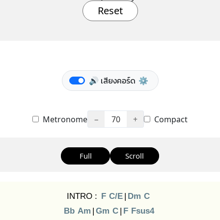
Reset
🔊 เสียงคอร์ด
⚙️
Metronome
−
70
+
Compact
Full
Scroll
INTRO :
F
C/E
|
Dm
C
Bb
Am
|
Gm
C
|
F
Fsus4