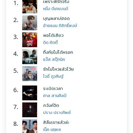
เพราะพี่รักจริง
1.
หนึ่ง บีเคแบนด์
บุญผลาบ่ฮอด
2.
อ้ายแมน ภิสิทธิ์พงษ์
พอได้เสียว
3.
ดิด คิตตี้
ทิ้งกันไม่ได้หรอก
4.
แจ๊ส สปุ๊กนิค
รักไม่ไหวแล้วโว้ย
5.
โจอี้ ภูวศิษฐ์
ระเบิดเวลา
6.
ศาล สานศิลป์
ภวังค์จิต
7.
ปราง ปรางทิพย์
สิลืมเขาแล้วล่ะ
8.
เน็ค นฤพล