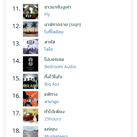
ชาวนากับงูเห่า
11.
Fly
นาฬิกาทราย (sign)
12.
โบกี้ไลอ้อน
สาหัส
13.
โลโซ
ไม่บอกเธอ
14.
Bedroom Audio
ทิ้งไว้ในใจ
15.
Big Ass
แพ้ทาง
16.
ลาบานูน
ทำได้เพียง
17.
25hours
แค่คุณ
18.
Musketeers