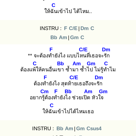
C
ให้ฉัน
เข้าไป ได้ไหม..
INSTRU :
F
C/E
|
Dm
C
Bb
Am
|
Gm
C
F
C/E
Dm
** จะต้องทำ
ยังไง แบบไหน
ที่เธอจะรัก
C
Bb
Am
Gm
C
ต้องแพ้ใ
ห้คนอื่นเขา
ซ้ำมา
ซ้ำไป
ไม่รู้ทำ
ไม
F
C/E
Dm
ต้องทำ
ยังไง สุดท้าย
เธอถึงจะรัก
Cm
F
Bb
Am
Gm
อยากรู้ต้
องทำ
ยังไง
ช่วยเปิด
หัวใจ
C
ให้ฉัน
เข้าไปได้ไหมเธอ
INSTRU :
Bb
Am
|
Gm
Csus4