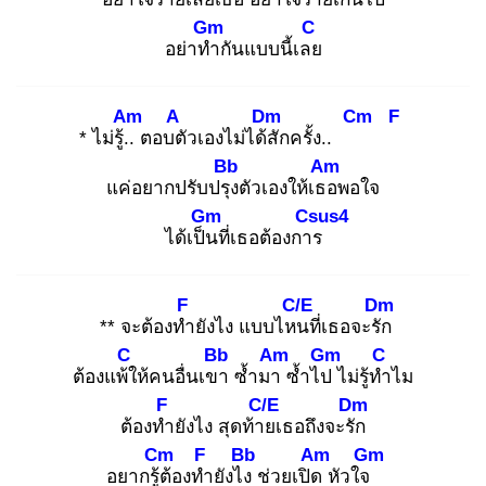
Gm
C
อย่าทำ
กันแบบนี้เลย
Am
A
Dm
Cm
F
* ไม่รู้..
ตอบตั
วเองไม่ได้สั
กครั้ง..
Bb
Am
แค่อยากปรับปรุง
ตัวเองให้เธอ
พอใจ
Gm
Csus4
ได้เป็น
ที่เธอต้องการ
F
C/E
Dm
** จะต้องทำ
ยังไง แบบไหน
ที่เธอจะรัก
C
Bb
Am
Gm
C
ต้องแพ้ใ
ห้คนอื่นเขา
ซ้ำมา
ซ้ำไป
ไม่รู้ทำ
ไม
F
C/E
Dm
ต้องทำ
ยังไง สุดท้าย
เธอถึงจะรัก
Cm
F
Bb
Am
Gm
อยากรู้ต้
องทำ
ยังไง
ช่วยเปิด
หัวใจ