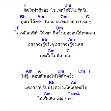
F
Dm
จิต
ใจทำด้วยอะไร เหตุใดจึ
งไม่รักกัน
Bb
Am
Gm
C
ทุ่ม
เทให้ทุกๆ
วัน ตอบแทน
ด้วยการเฉยๆ
F
Dm
ไม่เ
หมือนที่ทำให้เขา กี่ครั้ง
เธอยอมให้หมดเลย
Bb
Am
อยากจะรู้จ
ริงๆ อยากจะรู้จั
งเลย
Gm
C
เหตุใดไ
ม่มีค่าพอ
Am
A
Dm
Cm
F
* ไม่รู้..
ตอบตั
วเองไม่ได้สั
กครั้ง..
Bb
Am
แค่อยากปรับปรุง
ตัวเองให้เธอ
พอใจ
Gm
Csus4
ได้เป็น
ที่เธอต้องการ