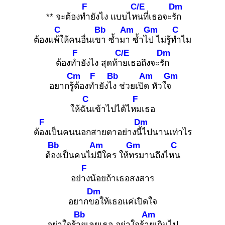
F
C/E
Dm
** จะต้องทำ
ยังไง แบบไหน
ที่เธอจะรัก
C
Bb
Am
Gm
C
ต้องแพ้ใ
ห้คนอื่นเขา
ซ้ำมา
ซ้ำไป
ไม่รู้ทำ
ไม
F
C/E
Dm
ต้องทำ
ยังไง สุดท้าย
เธอถึงจะรัก
Cm
F
Bb
Am
Gm
อยากรู้ต้
องทำ
ยังไง
ช่วยเปิด
หัวใจ
C
F
ให้ฉัน
เข้าไปได้ไหม
เธอ
F
Dm
ต้อง
เป็นคนนอกสายตาอย่างนี้ไ
ปนานเท่าไร
Bb
Am
Gm
C
ต้อง
เป็นคนไม่มี
ใคร ให้ทร
มานถึงไหน
F
อย่าง
น้อยถ้าเธอสงสาร
Dm
อยากขอ
ให้เธอแค่เปิดใจ
Bb
Am
อย่าใจร้าย
เลยเธอ อย่าใจร้าย
เกินไป