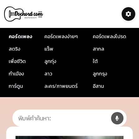
คอร์ดเพลง
คอร์ดเพลงง่ายๆ
คอร์ดเพลงโปรด
สตริง
แร็พ
สากล
เพื่อชีวิต
ลูกทุ่ง
ใต้
กำเมือง
ลาว
ลูกกรุง
การ์ตูน
ละคร/ภาพยนตร์
อีสาน