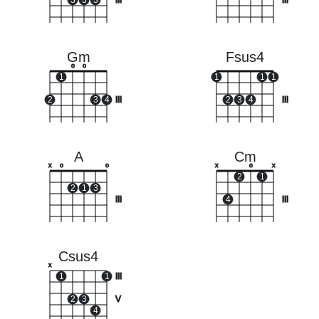
3
3
3
III
III
Gm
Fsus4
o
o
1
1
1
1
2
3
4
III
2
3
4
III
A
Cm
x
o
o
x
o
x
2
1
2
1
3
III
4
III
Csus4
x
1
1
III
2
3
V
4