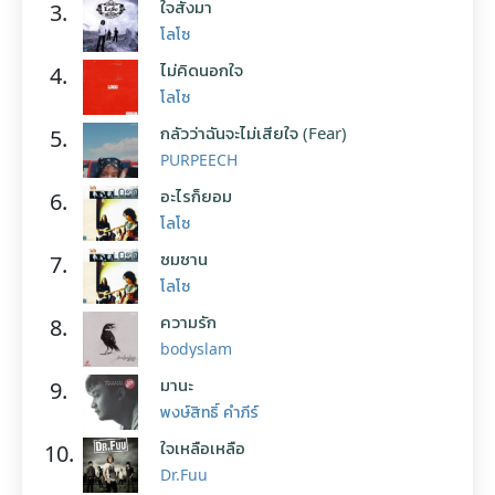
ใจสั่งมา
3.
โลโซ
ไม่คิดนอกใจ
4.
โลโซ
กลัวว่าฉันจะไม่เสียใจ (Fear)
5.
PURPEECH
อะไรก็ยอม
6.
โลโซ
ซมซาน
7.
โลโซ
ความรัก
8.
bodyslam
มานะ
9.
พงษ์สิทธิ์ คำภีร์
ใจเหลือเหลือ
10.
Dr.Fuu