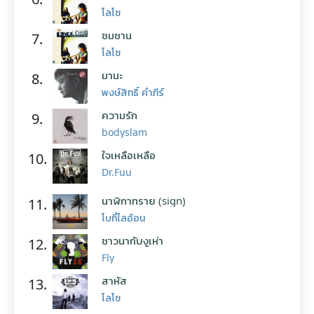
โลโซ
ซมซาน
7.
โลโซ
มานะ
8.
พงษ์สิทธิ์ คำภีร์
ความรัก
9.
bodyslam
ใจเหลือเหลือ
10.
Dr.Fuu
นาฬิกาทราย (sign)
11.
โบกี้ไลอ้อน
ชาวนากับงูเห่า
12.
Fly
สาหัส
13.
โลโซ