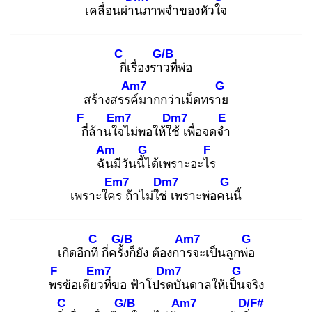
เคลื่อนผ่าน
ภาพจำของหัวใจ
C
G/B
กี่
เรื่องราว
ที่พ่อ
Am7
G
สร้างสรรค์
มากกว่าเม็ดทราย
F
Em7
Dm7
E
กี่
ล้านใจ
ไม่พอให้ใช้
เพื่อจดจำ
Am
G
F
ฉัน
มีวันนี้ไ
ด้เพราะอะไร
Em7
Dm7
G
เพราะใคร
ถ้าไม่ใช่
เพราะพ่อคน
นี้
C
G/B
Am7
G
เกิดอีกที
กี่ครั้ง
ก็ยัง ต้องการ
จะเป็นลูกพ่อ
F
Em7
Dm7
G
พร
ข้อเดียว
ที่ขอ ฟ้าโปรด
บันดาลให้เป็น
จริง
C
G/B
Am7
D/F#