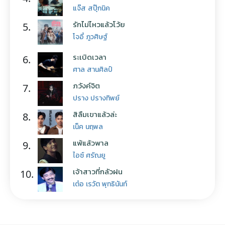
แจ๊ส สปุ๊กนิค
รักไม่ไหวแล้วโว้ย
5.
โจอี้ ภูวศิษฐ์
ระเบิดเวลา
6.
ศาล สานศิลป์
ภวังค์จิต
7.
ปราง ปรางทิพย์
สิลืมเขาแล้วล่ะ
8.
เน็ค นฤพล
แพ้แล้วพาล
9.
ไอซ์ ศรัณยู
เจ้าสาวที่กลัวฝน
10.
เต๋อ เรวัต พุทธินันท์