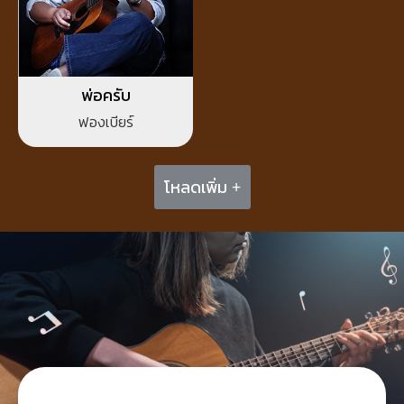
พ่อครับ
ฟองเบียร์
โหลดเพิ่ม +