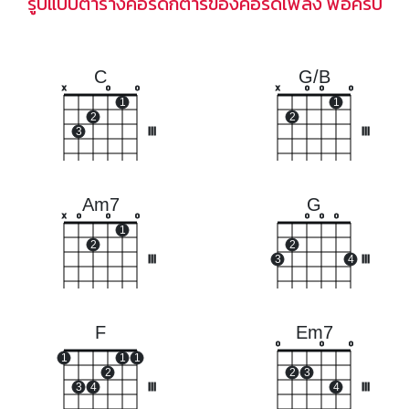
รูปแบบตารางคอร์ดกีตาร์ของคอร์ดเพลง พ่อครับ
C
G/B
x
o
o
x
o
o
o
1
1
2
2
3
III
III
Am7
G
x
o
o
o
o
o
o
1
2
2
III
3
4
III
F
Em7
o
o
o
1
1
1
2
2
3
3
4
III
4
III