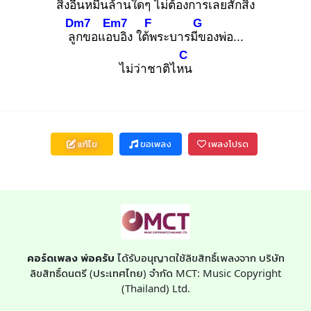
สิ่ง
อื่นหมื่นล้าน
ใดๆ ไม่ต้อง
การเลยสักสิ่ง
Dm7
Em7
F
G
ลูก
ขอแอบ
อิง ใต้พ
ระบารมีข
องพ่อ...
C
ไม่ว่าชาติไหน
แก้ไข
ขอเพลง
เพลงโปรด
คอร์ดเพลง พ่อครับ
ได้รับอนุญาตใช้ลิขสิทธิ์เพลงจาก บริษัท
ลิขสิทธิ์ดนตรี (ประเทศไทย) จำกัด MCT: Music Copyright
(Thailand) Ltd.