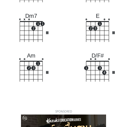
Dm7
E
x
x
o
o
o
o
1
1
1
2
2
3
III
III
Am
D/F#
x
o
o
o
o
o
1
2
3
1
3
III
4
III
SPONSORED