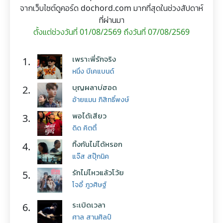
จากเว็บไซต์ดูคอร์ด dochord.com มากที่สุดในช่วงสัปดาห์
ที่ผ่านมา
ตั้งแต่ช่วงวันที่ 01/08/2569 ถึงวันที่ 07/08/2569
เพราะพี่รักจริง
1.
หนึ่ง บีเคแบนด์
บุญผลาบ่ฮอด
2.
อ้ายแมน ภิสิทธิ์พงษ์
พอได้เสียว
3.
ดิด คิตตี้
ทิ้งกันไม่ได้หรอก
4.
แจ๊ส สปุ๊กนิค
รักไม่ไหวแล้วโว้ย
5.
โจอี้ ภูวศิษฐ์
ระเบิดเวลา
6.
ศาล สานศิลป์