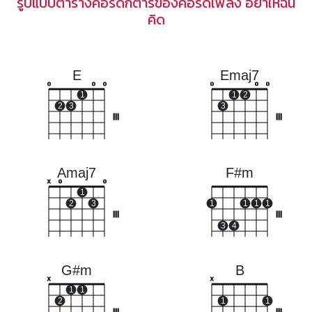
รูปแบบตารางคอร์ดกีตาร์ของคอร์ดเพลง อย่าให้ฉัน
คิด
E
Emaj7
o
o
o
o
o
o
1
1
2
2
3
3
III
III
Amaj7
F#m
x
o
o
1
2
3
1
1
1
1
III
III
3
4
G#m
B
x
x
1
1
2
1
1