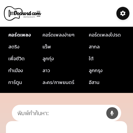
คอร์ดเพลง
คอร์ดเพลงง่ายๆ
คอร์ดเพลงโปรด
สตริง
แร็พ
สากล
เพื่อชีวิต
ลูกทุ่ง
ใต้
กำเมือง
ลาว
ลูกกรุง
การ์ตูน
ละคร/ภาพยนตร์
อีสาน