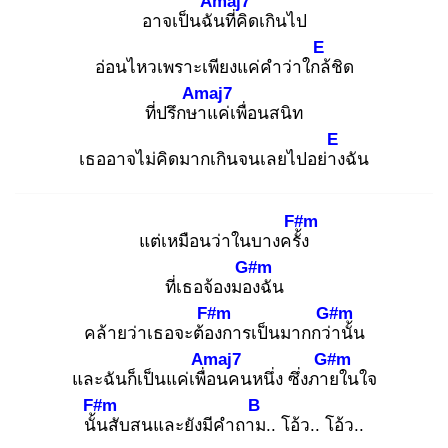
Amaj7
อาจเป็นฉัน
ที่คิดเกินไป
E
อ่อนไหวเพราะเพียงแค่คำว่าใกล้
ชิด
Amaj7
ที่ปรึกษา
แค่เพื่อนสนิท
E
เธออาจไม่คิดมากเกินจนเลยไปอย่าง
ฉัน
F#m
แต่เหมือนว่าในบางครั้ง
G#m
ที่เธอจ้องมอง
ฉัน
F#m
G#m
คล้ายว่าเธอจะต้อง
การเป็นมากกว่า
นั้น
Amaj7
G#m
และฉันก็เป็นแค่เพื่อ
นคนหนึ่ง ซึ่งภาย
ในใจ
F#m
B
นั้น
สับสนและยังมีคำถาม
.. โอ้ว.. โอ้ว..