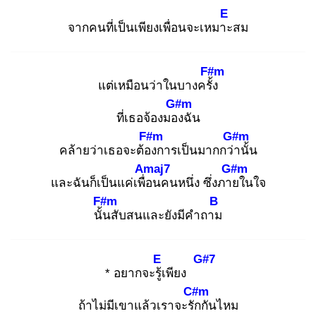
E
จากคนที่เป็นเพียงเพื่อนจะเหมาะ
สม
F#m
แต่เหมือนว่าในบางครั้ง
G#m
ที่เธอจ้องมอง
ฉัน
F#m
G#m
คล้ายว่าเธอจะต้อง
การเป็นมากกว่า
นั้น
Amaj7
G#m
และฉันก็เป็นแค่เพื่อ
นคนหนึ่ง ซึ่งภาย
ในใจ
F#m
B
นั้น
สับสนและยังมีคำถาม
E
G#7
* อยากจะรู้เ
พียง
C#m
ถ้าไม่มีเขาแล้วเราจะรัก
กันไหม