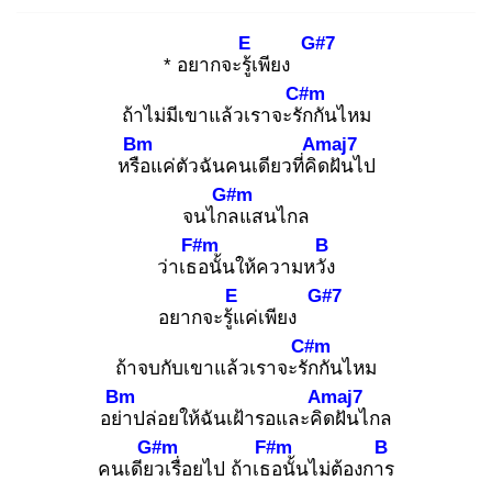
E
G#7
* อยากจะรู้เ
พียง
C#m
ถ้าไม่มีเขาแล้วเราจะรัก
กันไหม
Bm
Amaj7
หรือ
แค่ตัวฉันคนเดียวที่คิด
ฝันไป
G#m
จนไกล
แสนไกล
F#m
B
ว่าเธอ
นั้นให้ความหวัง
E
G#7
อยากจะรู้แ
ค่เพียง
C#m
ถ้าจบกับเขาแล้วเราจะรัก
กันไหม
Bm
Amaj7
อย่า
ปล่อยให้ฉันเฝ้ารอและคิด
ฝันไกล
G#m
F#m
B
คนเดียว
เรื่อยไป ถ้าเธอ
นั้นไม่ต้องการ