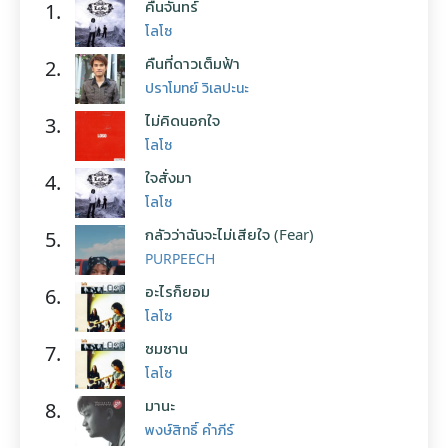
คืนจันทร์
1.
โลโซ
คืนที่ดาวเต็มฟ้า
2.
ปราโมทย์ วิเลปะนะ
ไม่คิดนอกใจ
3.
โลโซ
ใจสั่งมา
4.
โลโซ
กลัวว่าฉันจะไม่เสียใจ (Fear)
5.
PURPEECH
อะไรก็ยอม
6.
โลโซ
ซมซาน
7.
โลโซ
มานะ
8.
พงษ์สิทธิ์ คำภีร์