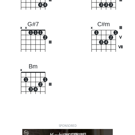
III
III
4
4
3
3
3
G#7
C#m
III
x
x
x
1
1
1
1
1
2
2
V
III
3
4
VII
Bm
x
1
1
2
III
3
4
SPONSORED