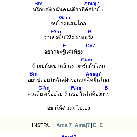
Bm
Amaj7
หรือ
แค่ตัวฉันคนเดียวที่คิด
ฝันไป
G#m
จนไกล
แสนไกล
F#m
B
ว่าเธอ
นั้นให้ความหวัง
E
G#7
อยากจะรู้แ
ค่เพียง
C#m
ถ้าจบกับเขาแล้วเราจะรัก
กันไหม
Bm
Amaj7
อย่า
ปล่อยให้ฉันเฝ้ารอและคิด
ฝันไกล
G#m
F#m
B
คนเดียว
เรื่อยไป ถ้าเธอ
นั้นไม่ต้องการ
อย่าให้ฉันคิดไปเอง
INSTRU :
Amaj7
|
Amaj7
|
E
|
E