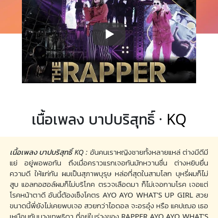
เนื้อเพลง บาปบริสุทธิ์ ·
KQ
เนื้อเพลง บาปบริสุทธิ์ KQ :
อันคนเราหญิงชายทั้งหลายแหล่ ต่างมีดีมี
แย่ อยู่พอพอกัน ถึงเมื่อคราวแรกเจอกันมักหวานชื่น ต่างหยิบยื่น
ความดี ให้แก่กัน ผมเป็นสุภาพบุรุษ หล่อที่สุดในสามโลก บุหรี่ผมก็ไม่
สูบ แอลกอฮอล์ผมก็ไม่บริโภค ตรวจเลือดมา ก็ไม่เจอกามโรค เจอแต่
โรคหน้าตาดี อันนี้ต้องเซ็งโคตร AYO AYO WHAT'S UP GIRL สวย
ขนาดนี้พี่ยังไม่เคยพบเจอ สวยกว่าไอดอล จะอรอุ๋ง หรือ แคปเฌอ เธอ
เหมือนกับนางเทพธิดา ที่อยู่ในร่างของ RAPPER AYO AYO WHAT'S