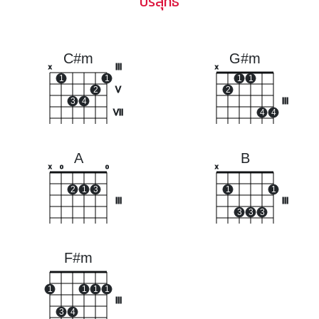
บริสุทธิ์
C#m
G#m
III
x
x
1
1
1
1
2
V
2
3
4
III
VII
4
4
A
B
x
o
o
x
2
1
3
1
1
III
III
3
3
3
F#m
1
1
1
1
III
3
4