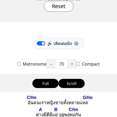
Reset
🔊 เสียงคอร์ด
⚙️
Metronome
−
70
+
Compact
Full
Scroll
C#m
G#m
อัน
คนเราหญิงชายทั้งหลายแหล่
A
B
C#m
ต่าง
มีดีมีแย่
อยู่พอพอ
กัน