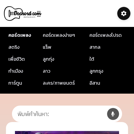
คอร์ดเพลง
คอร์ดเพลงง่ายๆ
คอร์ดเพลงโปรด
สตริง
แร็พ
สากล
เพื่อชีวิต
ลูกทุ่ง
ใต้
กำเมือง
ลาว
ลูกกรุง
การ์ตูน
ละคร/ภาพยนตร์
อีสาน