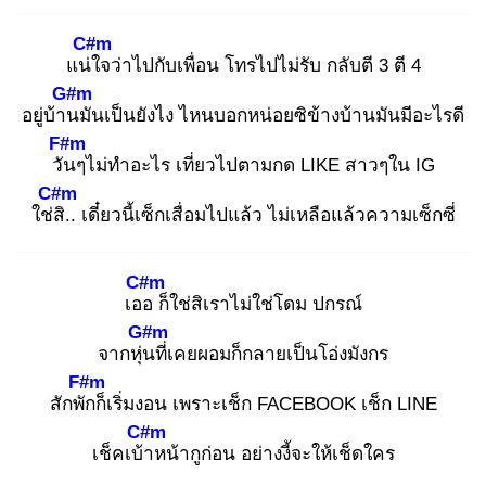
C#m
แน่ใ
จว่าไปกับเพื่อน โทรไปไม่รับ กลับตี 3 ตี 4
G#m
อยู่บ้าน
มันเป็นยังไง ไหนบอกหน่อยซิข้างบ้านมันมีอะไรดี
F#m
วัน
ๆไม่ทำอะไร เที่ยวไปตามกด LIKE สาวๆใน IG
C#m
ใช่สิ
.. เดี๋ยวนี้เซ็กเสื่อมไปแล้ว ไม่เหลือแล้วความเซ็กซี่
C#m
เออ
ก็ใช่สิเราไม่ใช่โดม ปกรณ์
G#m
จากหุ่น
ที่เคยผอมก็กลายเป็นโอ่งมังกร
F#m
สักพัก
ก็เริ่มงอน เพราะเช็ก FACEBOOK เช็ก LINE
C#m
เช็คเบ้า
หน้ากูก่อน อย่างงี้จะให้เช็ดใคร