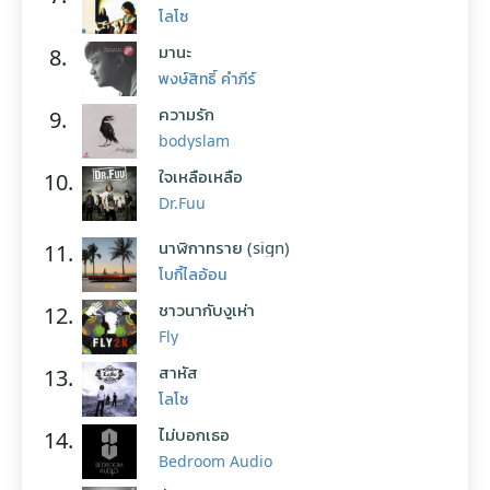
โลโซ
มานะ
8.
พงษ์สิทธิ์ คำภีร์
ความรัก
9.
bodyslam
ใจเหลือเหลือ
10.
Dr.Fuu
นาฬิกาทราย (sign)
11.
โบกี้ไลอ้อน
ชาวนากับงูเห่า
12.
Fly
สาหัส
13.
โลโซ
ไม่บอกเธอ
14.
Bedroom Audio