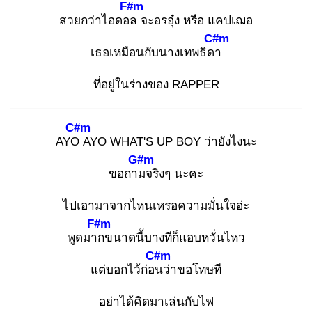
F#m
สวยกว่าไอดอล
จะอรอุ๋ง หรือ แคปเฌอ
C#m
เธอเหมือนกับนางเทพธิดา
ที่อยู่ในร่างของ RAPPER
C#m
AYO
AYO WHAT'S UP BOY ว่ายังไงนะ
G#m
ขอถาม
จริงๆ นะคะ
ไปเอามาจากไหนเหรอความมั่นใจอ่ะ
F#m
พูดมาก
ขนาดนี้บางทีก็แอบหวั่นไหว
C#m
แต่บอกไว้ก่อน
ว่าขอโทษที
อย่าได้คิดมาเล่นกับไฟ