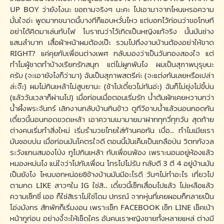
UP BOY ว่ายังไงนะ ขอถามจริงๆ นะคะ ไปเอามาจากไหนเหรอความ
มั่นใจอ่ะ พูดมากขนาดนี้บางทีก็แอบหวั่นไหว แต่บอกไว้ก่อนว่าขอโทษที
อย่าได้คิดมาเล่นกับไฟ โบราณว่าไว้เกิดเป็นหญิงแท้จริง นั้นมันช่าง
แสนลำบาก เสื้อผ้าหน้าผมต้องเป๊ะ รวมไปถึงงานบ้านต้องอย่าให้ขาด
RIGHT? แค่คุยกับเพื่อนต่างเพศ กลับมองว่าเป็นวันทองสองใจ แต่
ทำไมผู้ชาตทำบ้างเรียกรักสนุก แต่ไม่ผูกพันไง ผมเป็นสุภาพบุรุษนะ
ครับ (จะเอายังไงก็ว่ามา) ฉันเป็นสุภาพสตรีค่ะ (จะแต่งกันเลยหรือเปล่า
ล่ะจ๊ะ) ผมไม่กินเหล้าไม่สูบยานะ (ช้าไปเดี๋ยวไม่ทันอ่ะ) ฉันก็ไม่ยุ่งไม่ขี้บ่น
(แล้ววันเวลาก็ผ่านไป) เมื่อก่อนเมื่อตอนเริ่มรัก น้ำต้มผักเคยหวานกว่า
น้ำผึ้งพระจันทร์ เลิกงานกลับบ้านกินข้าว ดูทีวีอาบนํ้าแล้วนอนกอดกัน
เดี๋ยวนี้นอนกอดขวดเหล้า เอาความเมามายมาฝากทุกวี่ทุกวัน สุดท้าย
ต่างคนเริ่มทำสิ่งใหม่ เริ่มรำมวยไทยใส่ก้านคอกัน เบื่อ.. ทำไมเมียเรา
มันชอบบ่น เมื่อก่อนมันโคตรใจดี ตอนนี้มันเค็มเป็นเกลือป่น วิตกกังวล
ระวังแกนสมองโป่ง กูไปกินเหล้า กับเพื่อนพ้อง เพราะนอนอยู่ห้องแล้ว
หมองหม่นไง แน่ใจว่าไปกับเพื่อน โทรไปไม่รับ กลับตี 3 ตี 4 อยู่บ้านมัน
เป็นยังไง ไหนบอกหน่อยซิข้างบ้านมันมีอะไรดี วันๆไม่ทำอะไร เที่ยวไป
ตามกด LIKE สาวๆใน IG ใช่สิ.. เดี๋ยวนี้เซ็กเสื่อมไปแล้ว ไม่เหลือแล้ว
ความเซ็กซี่ เออ ก็ใช่สิเราไม่ใช่โดม ปกรณ์ จากหุ่นที่เคยผอมก็กลายเป็น
โอ่งมังกร สักพักก็เริ่มงอน เพราะเช็ก FACEBOOK เช็ก LINE เช็คเบ้า
หน้ากูก่อน อย่างงี้จะให้เช็ดใคร อันคนเราหญิงชายทั้งหลายแหล่ ต่างมี