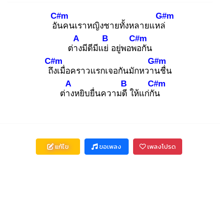
C#m
G#m
อัน
คนเราหญิงชายทั้งหลายแหล่
A
B
C#m
ต่าง
มีดีมีแย่
อยู่พอพอ
กัน
C#m
G#m
ถึง
เมื่อคราวแรกเจอกันมักหวาน
ชื่น
A
B
C#m
ต่าง
หยิบยื่นความดี
ให้แก่กัน
แก้ไข
ขอเพลง
เพลงโปรด