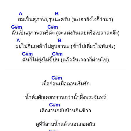
A
B
ผม
เป็นสุภาพบุรุษนะ
ครับ (จะเอายังไงก็ว่ามา)
G#m
C#m
ฉัน
เป็นสุภาพสตรีค่ะ
(จะแต่งกันเลยหรือเปล่าล่ะจ๊ะ)
A
B
ผม
ไม่กินเหล้าไม่สูบยา
นะ (ช้าไปเดี๋ยวไม่ทันอ่ะ)
G#m
C#m
ฉัน
ก็ไม่ยุ่งไม่ขี้บ่น
(แล้ววันเวลาก็ผ่านไป)
C#m
เมื่อก่อน
เมื่อตอนเริ่มรัก
น้ำต้มผักเคยหวานกว่าน้ำผึ้งพระจันทร์
G#m
เลิกงาน
กลับบ้านกินข้าว
ดูทีวีอาบนํ้าแล้วนอนกอดกัน