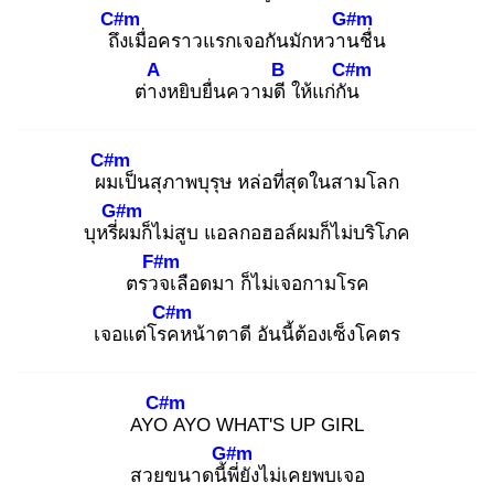
C#m
G#m
ถึง
เมื่อคราวแรกเจอกันมักหวาน
ชื่น
A
B
C#m
ต่าง
หยิบยื่นความดี
ให้แก่กัน
C#m
ผม
เป็นสุภาพบุรุษ หล่อที่สุดในสามโลก
G#m
บุหรี่ผ
มก็ไม่สูบ แอลกอฮอล์ผมก็ไม่บริโภค
F#m
ตรวจ
เลือดมา ก็ไม่เจอกามโรค
C#m
เจอแต่โรค
หน้าตาดี อันนี้ต้องเซ็งโคตร
C#m
AYO
AYO WHAT'S UP GIRL
G#m
สวยขนาดนี้พี่
ยังไม่เคยพบเจอ