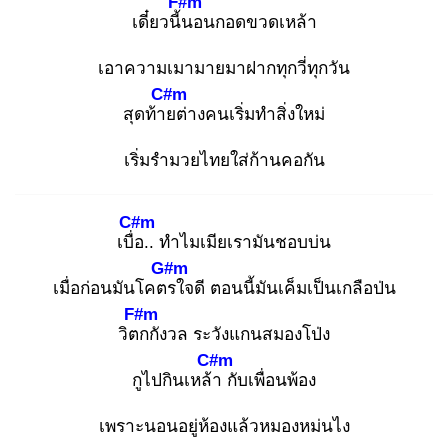
F#m
เดี๋ยวนี้น
อนกอดขวดเหล้า
เอาความเมามายมาฝากทุกวี่ทุกวัน
C#m
สุดท้าย
ต่างคนเริ่มทำสิ่งใหม่
เริ่มรำมวยไทยใส่ก้านคอกัน
C#m
เบื่อ
.. ทำไมเมียเรามันชอบบ่น
G#m
เมื่อก่อนมันโคตร
ใจดี ตอนนี้มันเค็มเป็นเกลือป่น
F#m
วิตก
กังวล ระวังแกนสมองโป่ง
C#m
กูไปกินเหล้า
กับเพื่อนพ้อง
เพราะนอนอยู่ห้องแล้วหมองหม่นไง