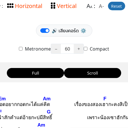
Horizontal
Vertical
A
:
A-
 :
Reset
A
🔊 เสียงคอร์ด
⚙️
Metronome
−
60
+
Compact
Full
Scroll
Em
Am
F
อด
อยากกอดกะได้แค่คิด
เรื่องของสองเฮา
กะคงสิเป
F
G
นำ
สักคำแต่อ้ายกะบ่มีสิทธิ์
เพราะน้องเซาฮักกั
Am