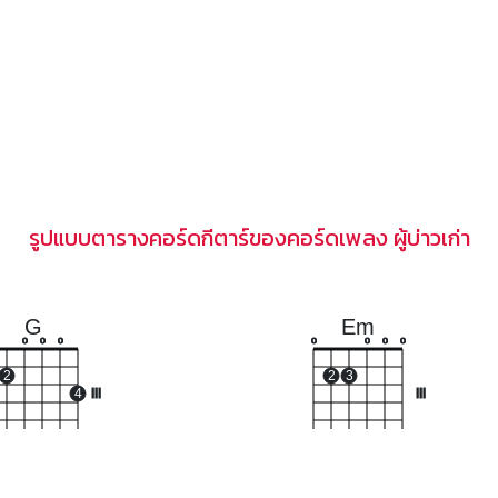
รูปแบบตารางคอร์ดกีตาร์ของคอร์ดเพลง ผู้บ่าวเก่า
G
Em
o
o
o
o
o
o
o
2
2
3
4
III
III