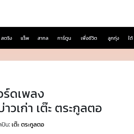
สตริง
แร็พ
สากล
การ์ตูน
เพื่อชีวิต
ลูกทุ่ง
ใต้
อร์ดเพลง
้บ่าวเก่า เต๊ะ ตระกูลตอ
ลปิน:
เต๊ะ ตระกูลตอ