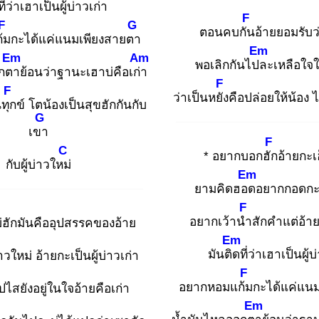
ที่ว่าเฮาเป็นผู้บ่าวเก่า
F
F
G
ตอนคบกัน
อ้ายยอมรับว่
้ม
กะได้แค่แนมเพียงสายตา
Em
Em
Am
พอเลิกกันไปล
ะเหลือใจใ
อกตา
ย้อนว่าฐานะเฮาบ่คือเก่า
F
F
ว่าเป็นหยัง
คือปล่อยให้น้อง
นทุก
ข์ โตน้องเป็นสุขฮักกันกับ
G
เขา
F
C
* อยากบอกฮัก
อ้ายกะเ
กับผู้บ่าวใหม่
Em
ยามคิดฮอด
อยากกอดกะไ
F
อยากเว้านำ
สักคำแต่อ้ายก
่ฮักมันคืออุปสรรคของอ้าย
Em
มันติด
ที่ว่าเฮาเป็นผู้
าวใหม่ อ้ายกะเป็นผู้บ่าวเก่า
F
อยากหอมแก้ม
กะได้แค่แน
ไปไสยังอยู่ในใจอ้ายคือเก่า
Em