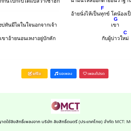
น้ำมันไหลออกตา
ย้อนว่าฐาน
ลิกกันไปกะบ่ได้แปลว่าเซาฮัก
F
อ้ายนั่งไห้เป็นทุก
ข์ โตน้องเป
G
งบ่ทันมีไผในใจนอกจากเจ้า
เขา
C
ีเขาอ้ายนอนเหงาอยู่บักคัก
กับผู้บ่าวใหม่
แก้ไข
ขอเพลง
เพลงโปรด
ญาตใช้ลิขสิทธิ์เพลงจาก บริษัท ลิขสิทธิ์ดนตรี (ประเทศไทย) จำกัด MCT: 