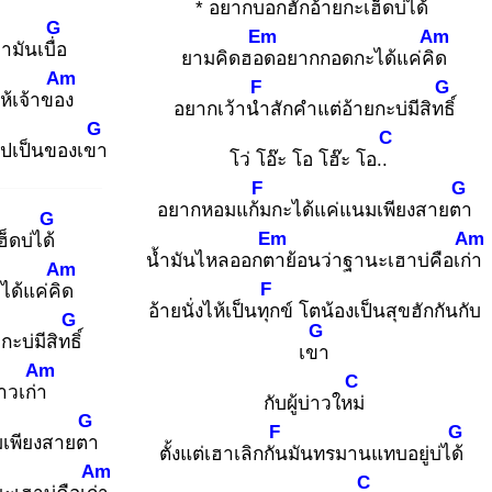
* อยากบอกฮัก
อ้ายกะเฮ็ดบ่ได้
G
Em
Am
ามันเบื่อ
ยามคิดฮอด
อยากกอดกะได้แค่คิด
Am
F
G
ห้เจ้าของ
อยากเว้านำ
สักคำแต่อ้ายกะบ่มีสิทธิ์
G
C
 ไปเป็นของเขา
โว่ โอ๊ะ โอ โฮ๊ะ โอ..
F
G
อยากหอมแก้ม
กะได้แค่แนมเพียงสายตา
G
Em
Am
ฮ็ดบ่ได้
น้ำมันไหลออกตา
ย้อนว่าฐานะเฮาบ่คือเก่า
Am
F
ด้แค่คิด
อ้ายนั่งไห้เป็นทุก
ข์ โตน้องเป็นสุขฮักกันกับ
G
G
ะบ่มีสิทธิ์
เขา
Am
C
บ่าวเก่า
กับผู้บ่าวใหม่
G
F
G
มเพียงสายตา
ตั้งแต่เฮาเลิกกัน
มันทรมานแทบอยู่บ่ได้
Am
C