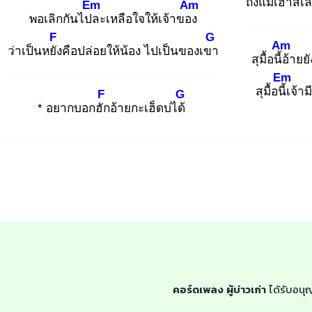
ถึงแม้เฮา
สิเ
Em
Am
พอเลิกกันไปล
ะเหลือใจให้เจ้าของ
F
G
Am
ว่าเป็นหยัง
คือปล่อยให้น้อง ไปเป็นของเขา
สุมื้อนี้อ้
ายยั
Em
สุมื้อนี้เ
จ้าม
F
G
* อยากบอกฮัก
อ้ายกะเฮ็ดบ่ได้
คอร์ดเพลง ผู้บ่าวเก่า
ได้รับอนุ