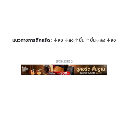
แนวทางการตีคอร์ด
: ↓ลง ↓ลง ↑ขึ้น ↑ขึ้น↓ลง ↓ลง
SPONSORED