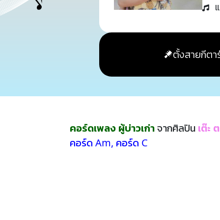
แ
ตั้งสายกีตาร
คอร์ดเพลง ผู้บ่าวเก่า
จากศิลปิน
เต๊ะ 
คอร์ด Am
,
คอร์ด C