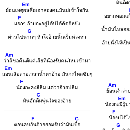
มันติด
Em
ย้อนเหตุผล
คือเฮาสองคนมันบ่เข้าใจกัน
อยากหอมแก
F
แรก
ๆ อ้ายกะอยู่ได้บ่ได้คิดอิหยัง
น้ำมันไหลอ
G
ผ่านไปนาน
ๆ หัวใจอ้ายนั้นเริ่มห่วงหา
อ้ายนั่งไห้เป็
Am
ว่าสิ
ขอคืนดีแต่เสียทีน้องรับคนใหม่เข้ามา
Em
นอน
เสียดายเวลาน้ำตาอ้าย มันกะไหลซึมๆ
F
Am
น้อง
กะคงสิลืม แต่ว่าอ้ายบ่ลืม
ย้อน
คำว่าบ
G
Em
มันฮักตื่ม
พุ่นใจของอ้าย
น้องกะมีผู้
บ่
F
น้อง
บ่ได้
F
G
ตอนคบกัน
อ้ายยอมรับว่ามันเบื่อ
G