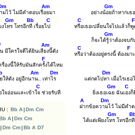
Dm
Am
Gm
วาม
ไว้ ไม่มีคำตอบเรื่อย
มา
อย่างน้อย
ถ้าหากเธอ
Gm
Bb
C
C
F
ียงโทร
โทรอีกที
เรื่อยไป
หรือ
เธอเปลี่ยนใจไปแล้วก็พู
Gm
ก็จะได้รู้ว่
าต้องจบกั
F
Am
C
F
้น
มีใครใจดีได้ยินเสียง
นี้ดัง
หรือ
ว่าต้องอยู่ตรงนี้ ต้องมา
F
ครื่องนี้ให้รับมันสักครั้ง
ได้ไหม
b
Am
Dm
Dm
อย
ให้ดัง อยู่อีกนาน
.. เท่าไร
แต่กดไปหา
เมื่อไรเธอไ
C
Gm
C
ธอใจอ่อนและเข้าใจ
ช่วยรับที
ยิ่งเธอเฉย
ฉันเอง
ก็
A
Dm
ฝา
กข้อความ
ไว้ ไม่มีคำต
RU :
Bb
A
|
Dm
Cm
Gm
B
Bb
A
|
Dm
Cm
ได้แต่เพียงโทร
โทรอีกท
|
Dm
Cm
|
Bb
A
D7