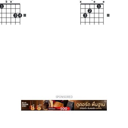
o
o
x
o
o
1
1
2
3
4
III
3
III
SPONSORED