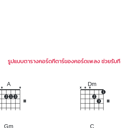
รูปแบบตารางคอร์ดกีตาร์ของคอร์ดเพลง ช่วยรับที
A
Dm
o
o
x
o
o
1
2
1
3
2
III
3
III
Gm
C