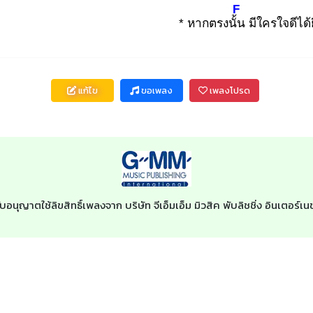
F
* หากตรงนั้น
มีใครใจดีได้
แก้ไข
ขอเพลง
เพลงโปรด
ับอนุญาตใช้ลิขสิทธิ์เพลงจาก บริษัท จีเอ็มเอ็ม มิวสิค พับลิชชิ่ง อินเตอร