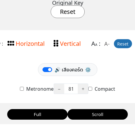
Original Key
Reset
Horizontal
Vertical
A
:
A-
 :
Reset
A
🔊 เสียงคอร์ด
⚙️
Metronome
−
81
+
Compact
Full
Scroll