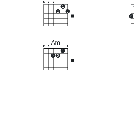
x
o
o
1
2
3
III
2
Am
x
o
o
1
2
3
III