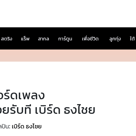
สตริง
แร็พ
สากล
การ์ตูน
เพื่อชีวิต
ลูกทุ่ง
ใต้
อร์ดเพลง
วยรับที เบิร์ด ธงไชย
ลปิน:
เบิร์ด ธงไชย