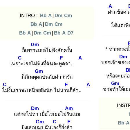
A
ฝา
กข้อค
INTRO :
Bb
A
|
Dm
Cm
Bb
A
|
Dm
Cm
ได้แต่เพ
Bb
A
|
Dm
Cm
|
Bb
A
D7
Gm
* หากตรงนั
ก็เพราะ
เธอไม่ฟังสักครั้ง
Dm
C
F
A
บอกเจ้าของ
เ
เพราะ
เธอไม่ฟังที่ฉันจะพูด
จา..
B
Gm
หรือจะปล่
ก็มีเหตุผล
ปนกับคำว่ารัก
Gm
C
F
A
ช่วยทำ
ให้เ
ไม่
งั้นเราจะเหนื่อยยิ่งนัก ไม่นาน
ก็ล้า..
INST
Dm
Am
แต่กดไปหา
เมื่อไรเธอไม่รับ
เลย
Gm
C
F
Bb
A
ยิ่งเธอเฉย
ฉันเอง
ก็ยิ่งล้า