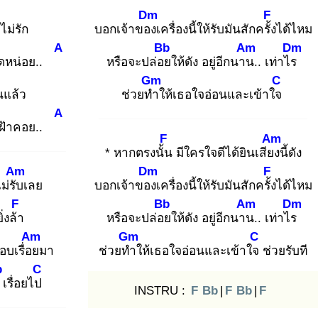
Dm
F
ไม่รัก
บอกเจ้าของ
เครื่องนี้ให้รับมันสักครั้ง
ได้ไหม
A
Bb
Am
Dm
ด
หน่อย..
หรือจะปล่อย
ให้ดัง อยู่อีกนาน
.. เท่าไร
Gm
C
นแล้ว
ช่วยทำ
ให้เธอใจอ่อนและเข้าใจ
A
เฝ้าคอย..
F
Am
* หากตรงนั้น
มีใครใจดีได้ยินเสียง
นี้ดัง
Am
Dm
F
ม่รับ
เลย
บอกเจ้าของ
เครื่องนี้ให้รับมันสักครั้ง
ได้ไหม
F
Bb
Am
Dm
ยิ่งล้า
หรือจะปล่อย
ให้ดัง อยู่อีกนาน
.. เท่าไร
Am
Gm
C
อบเรื่อย
มา
ช่วยทำ
ให้เธอใจอ่อนและเข้าใจ
ช่วยรับที
b
C
ี
เรื่อยไป
INSTRU :
F
Bb
|
F
Bb
|
F