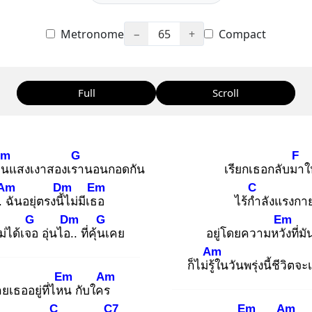
Metronome
−
65
+
Compact
Full
Scroll
Dm
G
F
อน
แสงเงาสองเรา
นอนกอดกัน
เรียกเธอกลับมา
ใ
Am
Dm
Em
C
. ฉั
นอยุ่ตรงนี้ไ
ม่มีเธอ
ไร้กำ
ลังแรงกา
G
Dm
G
Em
ม่ได้เจอ
อุ่นไอ..
ที่คุ้นเ
คย
อยู่โดยความหวัง
ที่มั
Am
ก็ไม่รู้ใ
นวันพรุ่งนี้ชีวิตจะ
Em
Am
ลยเธออยู่ที่ไหน
กับใคร
C
C7
Em
Am