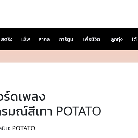
สตริง
แร็พ
สากล
การ์ตูน
เพื่อชีวิต
ลูกทุ่ง
ใต้
อร์ดเพลง
ารมณ์สีเทา POTATO
ลปิน:
POTATO