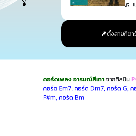
แ
ตั้งสายกีตาร
คอร์ดเพลง อารมณ์สีเทา
จากศิลปิน
P
คอร์ด Em7
,
คอร์ด Dm7
,
คอร์ด G
,
คอ
F#m
,
คอร์ด Bm