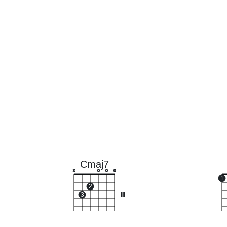
Cmaj7
x
o
o
o
1
2
3
III