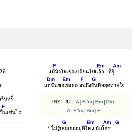
F
Em
Am
ห้ที
แม้หั
วใจเธอเปลี่ยนไปแล้ว
.. ก็รู้..
Dm
Em
F
G
ย
แต่ฉั
นขอรอ
เธอ จน
ถึงวัน
ที่หยุดหายใจ
นริบหรี่
INSTRU :
A
|
F#m
|
Bm
|
Dm
F
A
|
F#m
|
Bm
|
F
เป็น
เช่นไร
G
Em
Am
G
* ไม่รู้เลย
เธออยู่ที่ไหน
กับใคร