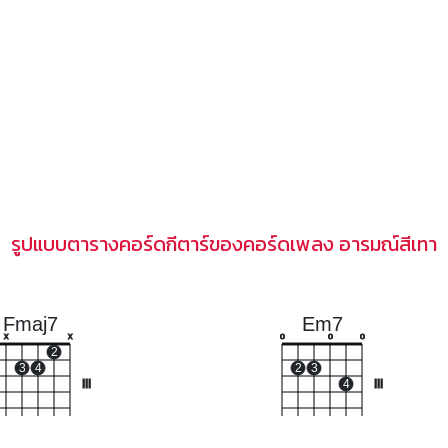
รูปแบบตารางคอร์ดกีตาร์ของคอร์ดเพลง อารมณ์สีเทา
Fmaj7
Em7
x
x
o
o
o
2
3
4
2
3
III
4
III