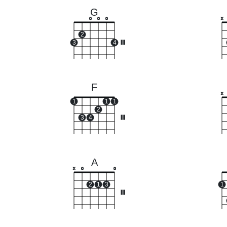
G
o
o
o
x
2
3
4
III
F
x
1
1
1
2
3
4
III
A
x
o
o
2
1
3
1
III