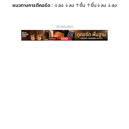
แนวทางการตีคอร์ด
: ↓ลง ↓ลง ↑ขึ้น ↑ขึ้น↓ลง ↓ลง
SPONSORED