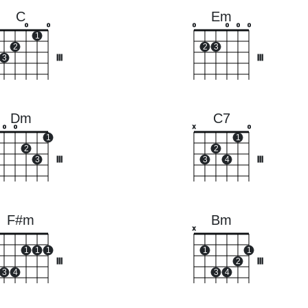
C
Em
o
o
o
o
o
o
1
2
2
3
3
III
III
Dm
C7
o
o
x
o
1
1
2
2
3
III
3
4
III
F#m
Bm
x
1
1
1
1
1
III
2
III
3
4
3
4