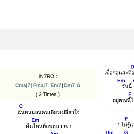
เมื่อก่อนสะท้
INTRO :
Em
Cmaj7
|
Fmaj7
|
Em7
|
Dm7
G
วั
นนี้.
( 2 Times )
F
อยู่ตรงนี้ไ
C
ฉัน
ทนนอนคนเดียวเปลี่ยวใจ
F
Em
* ไม่รู้
เ
คืนไห
นที่ลมหนาวมา
Dm
G
Am