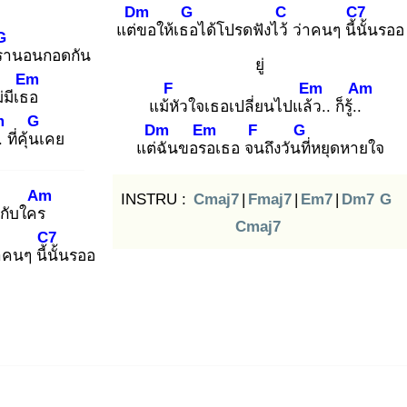
Dm
G
C
C7
แต่ข
อให้เธอ
ได้โปรดฟังไว้
ว่าคนๆ นี้นั้
นรออ
G
รา
นอนกอดกัน
ยู่
Em
F
Em
Am
่มีเธอ
แม้หั
วใจเธอเปลี่ยนไปแล้ว
.. ก็รู้..
m
G
Dm
Em
F
G
.
ที่คุ้นเ
คย
แต่ฉั
นขอรอ
เธอ จน
ถึงวันที่
หยุดหายใจ
Am
INSTRU :
Cmaj7
|
Fmaj7
|
Em7
|
Dm7
G
กับใคร
Cmaj7
C7
าคนๆ นี้นั้
นรออ