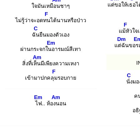
แต่ข
อให้เธอ
ไ
ใจมันเหมือน
ชาๆ
F
ไม่รู้ว่าจะอดทน
ได้นานหรือป่าว
F
C
แม้หั
วใจเ
ฉัน
ยืนมองตัวเอง
Dm
E
Em
แต่ฉั
นขอร
ผ่านกระจกในอ
ารมณ์สีเทา
Am
I
สิ่งที่เห็น
มีเพียงความเหงา
F
C
เข้ามาปกคลุม
รอบกาย
นั่ง
มอ
คน
Em
Am
ไฟ
.. ห้องน
อน
อธ