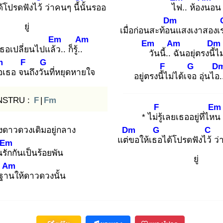
ด้โปรดฟังไว้
ว่าคนๆ นี้นั้
นรออ
ไฟ
.. ห้องน
อน
Dm
ยู่
เมื่อก่อนสะท้อน
แสงเงาสองเ
Em
Am
Em
Am
Dm
ธอเปลี่ยนไปแล้ว
.. ก็รู้..
วั
นนี้.. ฉั
นอยุ่ตรงนี้ไ
ม
m
F
G
F
G
D
อ
เธอ จน
ถึงวัน
ที่หยุดหายใจ
อยู่ตรงนี้ไ
ม่ได้เจอ
อุ่นไอ.
NSTRU :
F
|
Fm
F
Em
* ไม่รู้
เลยเธออยู่ที่ไหน
งดาวดวงเดิมอยู่กลาง
Dm
G
C
แต่ข
อให้เธอ
ได้โปรดฟังไว้
ว่
Em
รัก
กันเป็นร้อยพัน
ยู่
Am
ิฐาน
ให้ดาวดวงนั้น