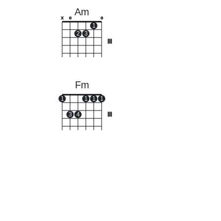
Am
x
o
o
1
2
3
III
Fm
1
1
1
1
3
4
III