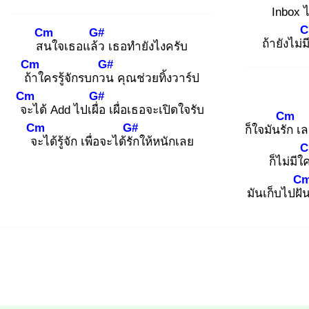
Inbox 
Cm
G#
ถ้ายังไม่ม
สน
ใจเธอแล้ว
เธอทำยังไงครับ
Cm
G#
ถ้า
ใครรู้จักรบกวน
คุณช่วยทิ้งวาร์ป
Cm
G#
จะ
ได้ Add ไปเผื่อ
เผื่อเธอจะเปิดใจรับ
Cm
Cm
G#
ก็ใจมันรัก
เล
จะ
ได้รู้จัก เพื่อจะได้รัก
ให้หนักเลย
C
ก็ไม่มีใ
C
มันเก็บไปฝั