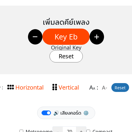
เพิ่มลดคีย์เพลง
Key Eb
Original Key
Reset
Horizontal
Vertical
A
:
A-
 :
Reset
A
🔊 เสียงคอร์ด
⚙️
Metronome
−
70
+
Compact