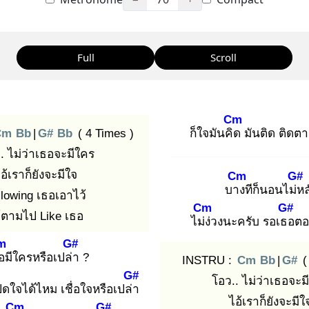
Full
Scroll
Cm
Cm
Bb
|
G#
Bb
( 4 Times )
ก็ใจมันคิด
มันติด ติดตา
. ไม่ว่าเธอจะมีใคร
อ้เราก็ยังจะมีใจ
Cm
G#
บาง
ทีก็นอนไม่ห
ล
llowing เธอเอาไว้
Cm
G#
้ตามไป Like เธอ
ไม่ง่
วงนะครับ รอเธอ
ตอ
m
G#
อ
มีใครหรือเปล่า
?
INSTRU :
Cm
Bb
|
G#
(
G#
โอว.. ไม่ว่าเธอจะม
ปิดใจได้ไหม เชื่อใจหรือเปล่า
ไอ้เราก็ยังจะมีใ
Cm
G#