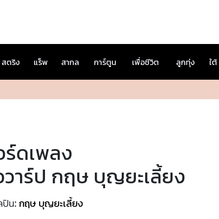
สตริง
แร็พ
สากล
การ์ตูน
เพื่อชีวิต
ลูกทุ่ง
ใต้
อร์ดเพลง
อวาร์ป กฤษ บุญยะเลี้ยง
ลปิน:
กฤษ บุญยะเลี้ยง