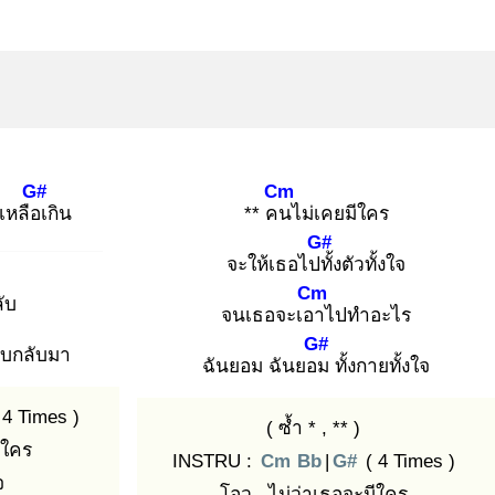
G#
Cm
เหลือเ
กิน
** คน
ไม่เคยมีใคร
G#
จะให้เธอไปทั้
งตัวทั้งใจ
Cm
ับ
จนเธอจะเอา
ไปทำอะไร
G#
บกลับมา
ฉันยอม ฉันยอม
ทั้งกายทั้งใจ
 4 Times )
( ซ้ำ * , ** )
ีใคร
INSTRU :
Cm
Bb
|
G#
( 4 Times )
จ
โอว.. ไม่ว่าเธอจะมีใคร