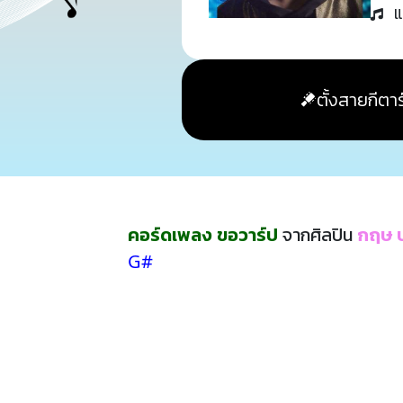
แ
ตั้งสายกีตาร
คอร์ดเพลง ขอวาร์ป
จากศิลปิน
กฤษ บ
G#