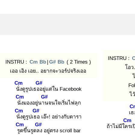
INSTRU :
INSTRU :
Cm
Bb
|
G#
Bb
( 2 Times )
โอว.
เออ เอิง เอย.. อยากจะวอร์ปจริงเออ
ไ
Cm
G#
Fo
นั่ง
ดูรูปเธออ
ยู่แต่ใน Facebook
ไว
Cm
G#
นั่ง
มองอยู่นาน
จนใจเริ่มไฟลุก
C
Cm
G#
เธ
นั่ง
ดูรูปเธอ
เอ๊ะ! อย่างกับดารา
Cm
Cm
G#
ถ้าไม่มีใคร
เ
รูด
ขึ้นรูดลง
อยู่ตรง scroll bar