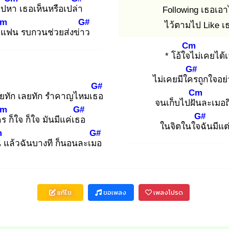
ไปหา
เธอเห็นหรือเปล่า
Following เธอเอา
Cm
G#
ไว้ตามไป Like เ
ีแ
ฟน รบกวนช่วยส่งข่าว
Cm
* โอ้ใจไ
ม่เคยได้
G#
ไม่เคยมีใคร
ถูกใจอย
G#
Cm
ยทัก เลยทัก รำคาญไหมเธอ
จนเก็บไปฝัน
ละเมอถ
m
G#
G#
คร
ก็ใจ ก็ใจ มันมีแค่เธอ
ในจิตในใจฉั
นมีแต
m
G#
น
แล้วฉันบางที ก็นอนละเมอ
แก้ไข
ขอเพลง
เพลงโปรด