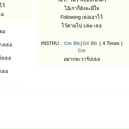
ไว้
ไอ้เราก็ยังจะมีใจ
ธอ
Following เธอเอาไว้
ไว้ตามไป Like เธอ
เจอ
INSTRU :
Cm
Bb
|
G#
Bb
( 4 Times )
่างเธอ
Cm
ึงเธอ
อยากจะวาร์ปเธอ
่เธอ