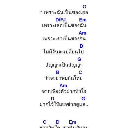
G
* เพราะฉันเป็นของเธอ
D/F#
Em
เพราะเธอ
เป็นของฉัน
Am
เพราะเราเป็นของกัน
D
ไม่มีวันจะเปลี่ยนไป
G
สัญญาเป็นสัญญา
B
C
ว่าจะมา
พบกันใหม่
Am
จากเพียงตัว
ฝากหัวใจ
D
G
ฝากไว้ใ
ห้เธอช่วยดูแล.
.
C
D
Em
หาก
วันใด
เธอนั้น
สับสน