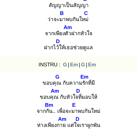
สัญญาเป็นสัญญา
B
C
ว่าจะมา
พบกันใหม่
Am
จากเพียงตัว
ฝากหัวใจ
D
ฝากไว้ใ
ห้เธอช่วยดูแล
INSTRU :
G
|
Em
|
G
|
Em
G
Em
ขอบคุณ
กับความรัก
ที่มี
Am
D
ขอบคุณ
กับหัวใจที่
มอบให้
Bm
E
จากกัน
.. เพื่อจะมา
พบกันใหม่
Am
D
ห่างเพียงกาย
แต่ใจเ
ราผูกพัน