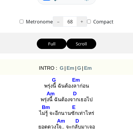
Metronome
−
68
+
Compact
Full
Scroll
INTRO :
G
|
Em
|
G
|
Em
G
Em
พรุ่งนี้
ฉันต้องลา
ก่อน
Am
D
พรุ่งนี้
ฉันต้องจาก
เธอไป
Bm
E
ไม่รู้
จะอีกนานซัก
เท่าไหร่
Am
D
ยอดดวงใจ..
จะกลับ
มาเจอ