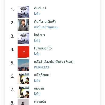
คืนจันทร์
1.
โลโซ
คืนที่ดาวเต็มฟ้า
2.
ปราโมทย์ วิเลปะนะ
ใจสั่งมา
3.
โลโซ
ไม่คิดนอกใจ
4.
โลโซ
กลัวว่าฉันจะไม่เสียใจ (Fear)
5.
PURPEECH
อะไรก็ยอม
6.
โลโซ
ซมซาน
7.
โลโซ
ความรัก
8.