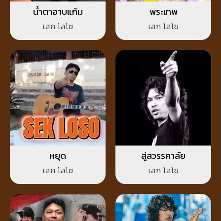
น้ำตาอาบแก้ม
พระเทพ
เสก โลโซ
เสก โลโซ
หยุด
สู่สวรรคาลัย
เสก โลโซ
เสก โลโซ