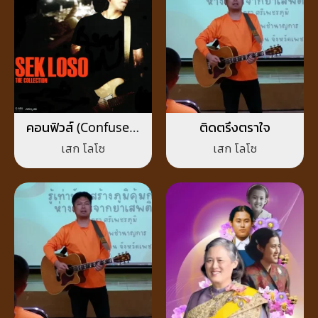
คอนฟิวส์ (Confused)
ติดตรึงตราใจ
ซะ
เสก โลโซ
เสก โลโซ