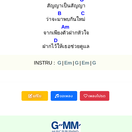
สัญญาเป็นสัญญา
B
C
ว่าจะมา
พบกันใหม่
Am
จากเพียงตัว
ฝากหัวใจ
D
ฝากไว้ใ
ห้เธอช่วยดูแล
INSTRU :
G
|
Em
|
G
|
Em
|
G
แก้ไข
ขอเพลง
เพลงโปรด