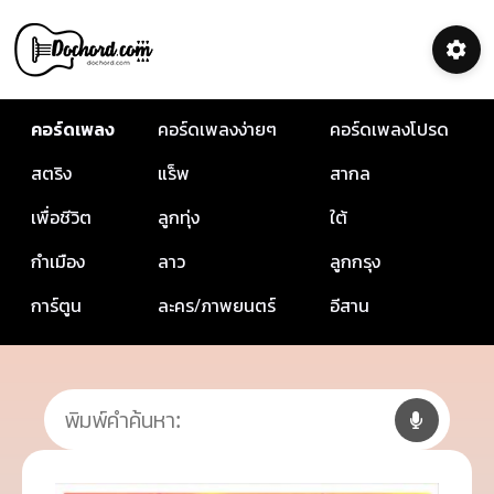
คอร์ดเพลง
คอร์ดเพลงง่ายๆ
คอร์ดเพลงโปรด
สตริง
แร็พ
สากล
เพื่อชีวิต
ลูกทุ่ง
ใต้
กำเมือง
ลาว
ลูกกรุง
การ์ตูน
ละคร/ภาพยนตร์
อีสาน