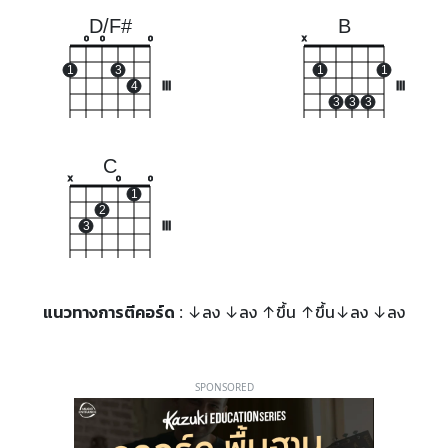
D/F#
B
o
o
o
x
1
3
1
1
4
III
III
3
3
3
C
x
o
o
1
2
3
III
แนวทางการตีคอร์ด
: ↓ลง ↓ลง ↑ขึ้น ↑ขึ้น↓ลง ↓ลง
SPONSORED