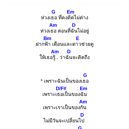
G
Em
ห่วงเธอ
ที่คงคิด
ไม่ต่าง
Am
D
ห่วงเธอ
ตอนที่ฉัน
ไม่อยู่
Bm
E
ฝากฟ้า
เดือนและดาว
ช่วยดู
Am
D
ให้เธอรู้..
ว่าฉัน
จะคิดถึง
G
* เพราะฉันเป็นของเธอ
D/F#
Em
เพราะเธอ
เป็นของฉัน
Am
เพราะเราเป็นของกัน
D
ไม่มีวันจะเปลี่ยนไป
G