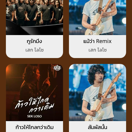
กูรักมึง
แม้ว่า Remix
เสก โลโซ
เสก โลโซ
ก้าวให้ไกลกว่าเดิม
สัมผัสนั้น