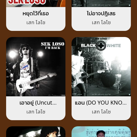
หยุดไว้ที่เธอ
ไม่อาจปฎิเสธ
เสก โลโซ
เสก โลโซ
เอาอยู่ (Uncut
แอน (DO YOU KNOW
Version)
WHAT I MEAN?)
เสก โลโซ
เสก โลโซ