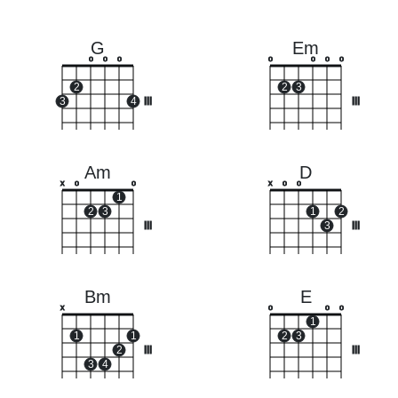
G
Em
o
o
o
o
o
o
o
2
2
3
3
4
III
III
Am
D
x
o
o
x
o
o
1
2
3
1
2
III
3
III
Bm
E
x
o
o
o
1
1
1
2
3
2
III
III
3
4