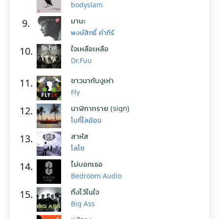
bodyslam
มานะ
9.
พงษ์สิทธิ์ คำภีร์
ใจเหลือเหลือ
10.
Dr.Fuu
ชาวนากับงูเห่า
11.
Fly
นาฬิกาทราย (sign)
12.
โบกี้ไลอ้อน
สาหัส
13.
โลโซ
ไม่บอกเธอ
14.
Bedroom Audio
ทิ้งไว้ในใจ
15.
Big Ass