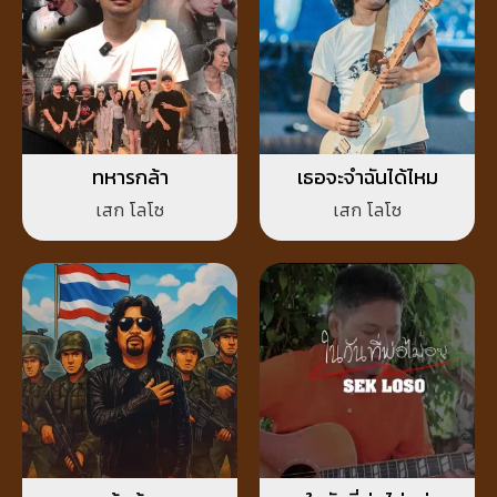
ทหารกล้า
เธอจะจำฉันได้ไหม
เสก โลโซ
เสก โลโซ