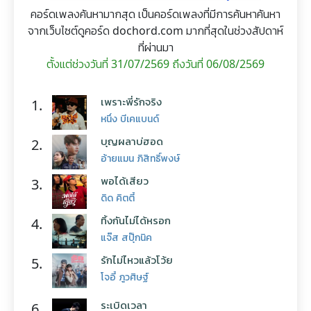
คอร์ดเพลงค้นหามากสุด เป็นคอร์ดเพลงที่มีการค้นหาค้นหา
จากเว็บไซต์ดูคอร์ด dochord.com มากที่สุดในช่วงสัปดาห์
ที่ผ่านมา
ตั้งแต่ช่วงวันที่ 31/07/2569 ถึงวันที่ 06/08/2569
เพราะพี่รักจริง
1.
หนึ่ง บีเคแบนด์
บุญผลาบ่ฮอด
2.
อ้ายแมน ภิสิทธิ์พงษ์
พอได้เสียว
3.
ดิด คิตตี้
ทิ้งกันไม่ได้หรอก
4.
แจ๊ส สปุ๊กนิค
รักไม่ไหวแล้วโว้ย
5.
โจอี้ ภูวศิษฐ์
ระเบิดเวลา
6.