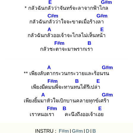
E
G#m
* กลัวฉันกลัว
ว่าจันทร์จะลาจากฟ้าไกล
C#m
G#m
กลัวฉันกลัว
ว่าใจจะขาดเมื่อร้างลา
A
E
กลัวฉันกลัว
ออเจ้าจะไกลไม่เห็นหน้า
F#m
B
กลัวชะตา
จะมาพรากเรา
A
G#m
** เพียงลับตา
กระวนกระวายและร้อนรน
F#m
B
E
เพียงมืดมน
พี่จะทานทน
ได้รึเปล่า
A
G#m
เพียงยิ้มมา
หัวใจเบิกบานคลายทุกข์เศร้า
F#m
B
E
เราหนอเรา
ค
ะนึงถึงออเจ้าเอย
INSTRU :
F#m
|
G#m
|
D
|
B