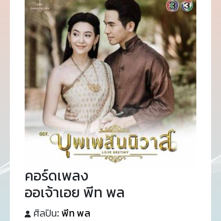
คอร์ดเพลง
ออเจ้าเอย พีท พล
ศิลปิน:
พีท พล