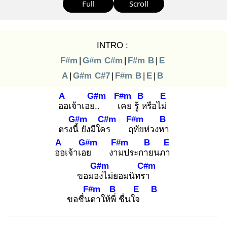
Full
Scroll
INTRO :
F#m
|
G#m
C#m
|
F#m
B
|
E
A
|
G#m
C#7
|
F#m
B
|
E
|
B
A
G#m
F#m
B
E
ออ
เจ้าเอย..
เค
ย รู้ ห
รือไม่
G#m
C#m
F#m
B
ตรงนี้
ยังมีใคร
ฤทั
ยห่วงหา
A
G#m
F#m
B
E
ออ
เจ้าเอย
งาม
ประกาย
นภา
G#m
C#m
ขอมอง
ไม่ยอมนิทรา
F#m
B
E
B
ขอชื่นต
าให้พี่
ชื่นใจ