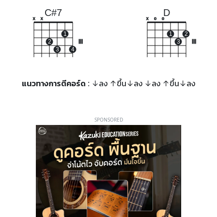
C#7
D
x
x
x
o
o
1
1
2
2
III
3
III
3
4
แนวทางการตีคอร์ด
: ↓ลง ↑ขึ้น↓ลง ↓ลง ↑ขึ้น↓ลง
SPONSORED