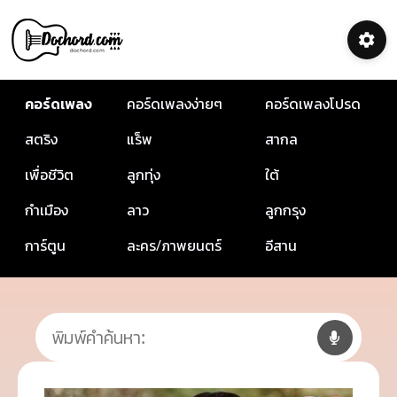
คอร์ดเพลง
คอร์ดเพลงง่ายๆ
คอร์ดเพลงโปรด
สตริง
แร็พ
สากล
เพื่อชีวิต
ลูกทุ่ง
ใต้
กำเมือง
ลาว
ลูกกรุง
การ์ตูน
ละคร/ภาพยนตร์
อีสาน