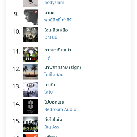
bodyslam
มานะ
9.
พงษ์สิทธิ์ คำภีร์
ใจเหลือเหลือ
10.
Dr.Fuu
ชาวนากับงูเห่า
11.
Fly
นาฬิกาทราย (sign)
12.
โบกี้ไลอ้อน
สาหัส
13.
โลโซ
ไม่บอกเธอ
14.
Bedroom Audio
ทิ้งไว้ในใจ
15.
Big Ass
แพ้ทาง