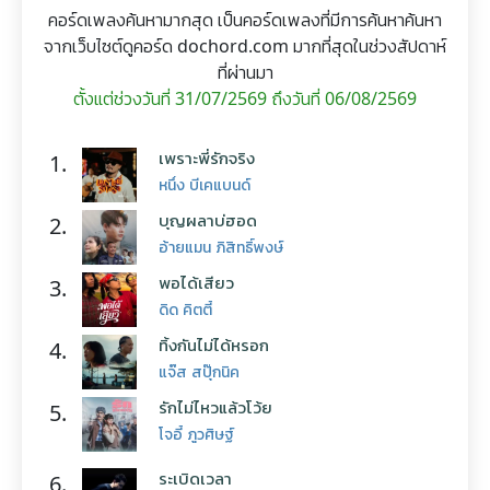
คอร์ดเพลงค้นหามากสุด เป็นคอร์ดเพลงที่มีการค้นหาค้นหา
จากเว็บไซต์ดูคอร์ด dochord.com มากที่สุดในช่วงสัปดาห์
ที่ผ่านมา
ตั้งแต่ช่วงวันที่ 31/07/2569 ถึงวันที่ 06/08/2569
เพราะพี่รักจริง
1.
หนึ่ง บีเคแบนด์
บุญผลาบ่ฮอด
2.
อ้ายแมน ภิสิทธิ์พงษ์
พอได้เสียว
3.
ดิด คิตตี้
ทิ้งกันไม่ได้หรอก
4.
แจ๊ส สปุ๊กนิค
รักไม่ไหวแล้วโว้ย
5.
โจอี้ ภูวศิษฐ์
ระเบิดเวลา
6.