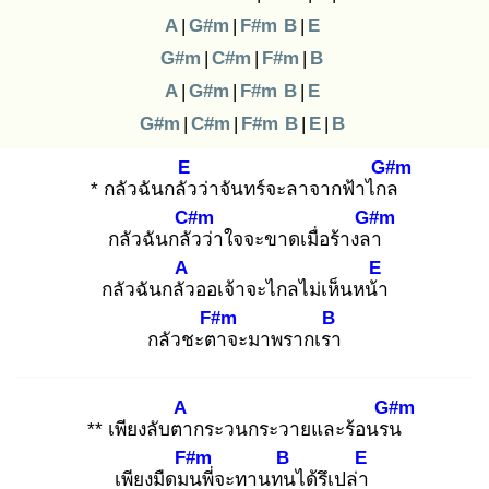
A
|
G#m
|
F#m
B
|
E
G#m
|
C#m
|
F#m
|
B
A
|
G#m
|
F#m
B
|
E
G#m
|
C#m
|
F#m
B
|
E
|
B
E
G#m
* กลัวฉันกลัว
ว่าจันทร์จะลาจากฟ้าไกล
C#m
G#m
กลัวฉันกลัว
ว่าใจจะขาดเมื่อร้างลา
A
E
กลัวฉันกลัว
ออเจ้าจะไกลไม่เห็นหน้า
F#m
B
กลัวชะตา
จะมาพรากเรา
A
G#m
** เพียงลับตา
กระวนกระวายและร้อนรน
F#m
B
E
เพียงมืดมน
พี่จะทานทน
ได้รึเปล่า