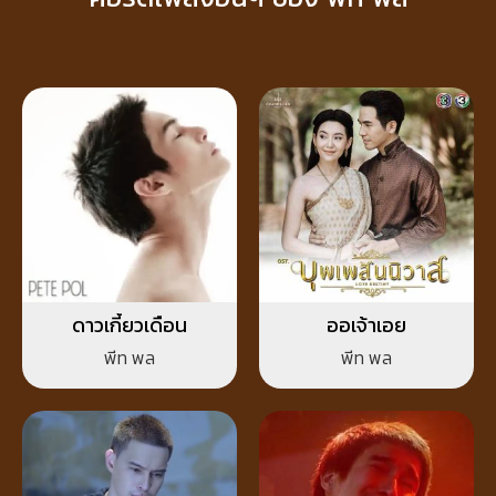
ดาวเกี้ยวเดือน
ออเจ้าเอย
พีท พล
พีท พล