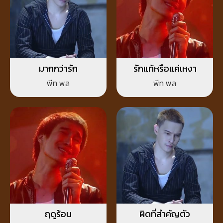
มากกว่ารัก
รักแท้หรือแค่เหงา
พีท พล
พีท พล
ฤดูร้อน
ผิดที่สำคัญตัว