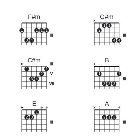
F#m
G#m
x
1
1
1
1
1
1
2
III
III
3
4
4
4
C#m
B
III
x
x
1
1
2
V
1
1
3
4
III
VII
3
3
3
E
A
o
o
o
x
o
o
1
2
3
2
1
3
III
III