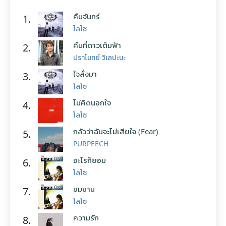
คืนจันทร์
1.
โลโซ
คืนที่ดาวเต็มฟ้า
2.
ปราโมทย์ วิเลปะนะ
ใจสั่งมา
3.
โลโซ
ไม่คิดนอกใจ
4.
โลโซ
กลัวว่าฉันจะไม่เสียใจ (Fear)
5.
PURPEECH
อะไรก็ยอม
6.
โลโซ
ซมซาน
7.
โลโซ
ความรัก
8.