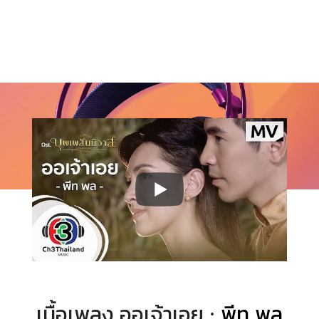
เนื้อเพลง ออเจ้าเอย ·
พีท พล