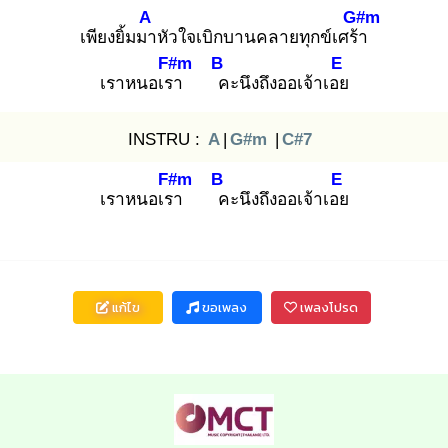
A
G#m
เพียงยิ้มมา
หัวใจเบิกบานคลายทุกข์เศร้า
F#m
B
E
เราหนอเรา
ค
ะนึงถึงออเจ้าเอย
INSTRU :
A
|
G#m
|
C#7
F#m
B
E
เราหนอเรา
ค
ะนึงถึงออเจ้าเอย
แก้ไข
ขอเพลง
เพลงโปรด