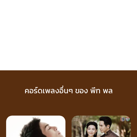
คอร์ดเพลงอื่นๆ ของ พีท พล