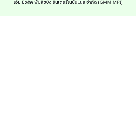
เอ็ม มิวสิค พับลิชชิ่ง อินเตอร์เนชั่นแนล จำกัด (GMM MPI)