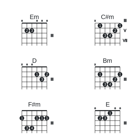
Em
C#m
III
o
o
o
o
x
1
1
2
3
2
V
III
3
4
VII
D
Bm
x
o
o
x
1
2
1
1
3
III
2
III
3
4
F#m
E
o
o
o
1
1
1
1
1
2
3
III
III
3
4