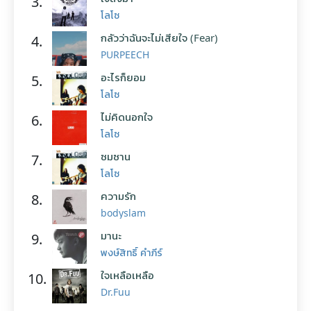
3.
โลโซ
กลัวว่าฉันจะไม่เสียใจ (Fear)
4.
PURPEECH
อะไรก็ยอม
5.
โลโซ
ไม่คิดนอกใจ
6.
โลโซ
ซมซาน
7.
โลโซ
ความรัก
8.
bodyslam
มานะ
9.
พงษ์สิทธิ์ คำภีร์
ใจเหลือเหลือ
10.
Dr.Fuu