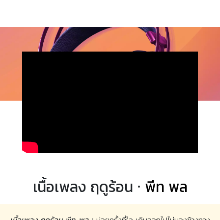
เนื้อเพลง ฤดูร้อน ·
พีท พล
เนื้อเพลง ฤดูร้อน พีท พล :
บ่อยครั้งที่ใจ เดินออกไปไม่มองข้างทาง