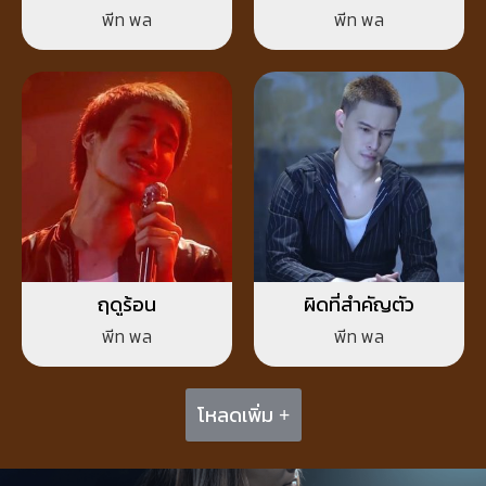
พีท พล
พีท พล
ฤดูร้อน
ผิดที่สำคัญตัว
พีท พล
พีท พล
โหลดเพิ่ม +