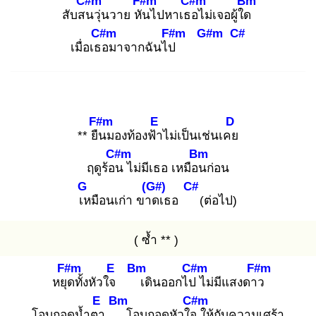
C#m
F#m
C#m
Bm
สับสน
วุ่นวาย หัน
ไปหาเธอ
ไม่เจอผู้ใด
C#m
F#m
G#m
C#
เมื่อเธอ
มาจากฉันไป
F#m
E
D
** ยืน
มองท้องฟ้า
ไม่เป็นเช่นเคย
C#m
Bm
ฤดูร้อน
ไม่มีเธอ เหมือน
ก่อน
G
(G#)
C#
เห
มือนเก่า ขาด
เธอ
(ต่อไป)
( ซ้ำ ** )
F#m
E
Bm
C#m
F#m
หยุด
ทั้งหัวใจ
เ
ดินออกไป
ไม่มีแสงดาว
E
Bm
C#m
โอบกอดน้ำตา
โอบกอดหัวใจ
ให้กับความเศร้า