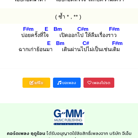
( ซ้ำ * , ** )
F#m
E
Bm
C#m
F#m
บ่อย
ครั้งที่ใจ
เ
ปิดออกไป
ให้ลืมเรื่องราว
E
Bm
C#
F#m
ฉากเก่าย้อนมา
เ
ดินผ่านไปไ
ม่เป็นเช่นเดิม
แก้ไข
ขอเพลง
เพลงโปรด
คอร์ดเพลง ฤดูร้อน
ได้รับอนุญาตใช้ลิขสิทธิ์เพลงจาก บริษัท จีเอ็ม