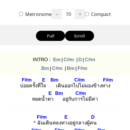
Metronome
−
70
+
Compact
Full
Scroll
INTRO :
Em
|
C#m
|
D
|
C#m
Bm
|
C#m
|
Bm
|
F#m
F#m
E
Bm
C#m
F#m
บ่อย
ครั้งที่ใจ
เ
ดินออกไปไ
ม่มองข้างทาง
E
Bm
C#m
หยดน้ำตา
อยู่กับการ
ไม่มีค่า
F#m
E
D
* ฉัน
เดินหลงทาง
อยู่กลางผู้คน