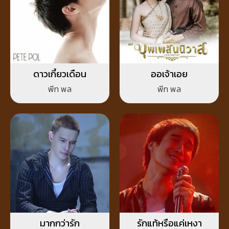
ดาวเกี้ยวเดือน
ออเจ้าเอย
พีท พล
พีท พล
มากกว่ารัก
รักแท้หรือแค่เหงา