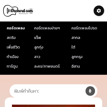
คอร์ดเพลง
คอร์ดเพลงง่ายๆ
คอร์ดเพลงโปรด
สตริง
แร็พ
สากล
เพื่อชีวิต
ลูกทุ่ง
ใต้
กำเมือง
ลาว
ลูกกรุง
การ์ตูน
ละคร/ภาพยนตร์
อีสาน