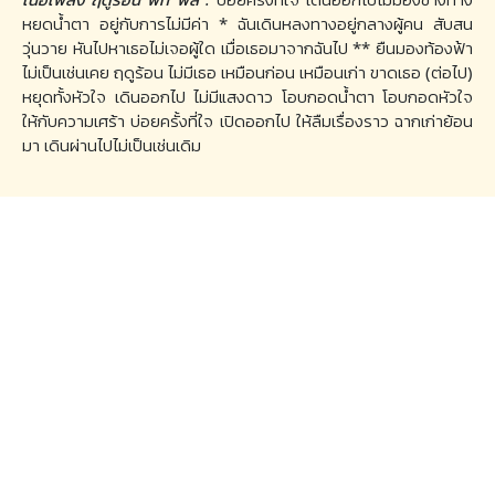
หยดน้ำตา อยู่กับการไม่มีค่า * ฉันเดินหลงทางอยู่กลางผู้คน สับสน
วุ่นวาย หันไปหาเธอไม่เจอผู้ใด เมื่อเธอมาจากฉันไป ** ยืนมองท้องฟ้า
ไม่เป็นเช่นเคย ฤดูร้อน ไม่มีเธอ เหมือนก่อน เหมือนเก่า ขาดเธอ (ต่อไป)
หยุดทั้งหัวใจ เดินออกไป ไม่มีแสงดาว โอบกอดน้ำตา โอบกอดหัวใจ
ให้กับความเศร้า บ่อยครั้งที่ใจ เปิดออกไป ให้ลืมเรื่องราว ฉากเก่าย้อน
มา เดินผ่านไปไม่เป็นเช่นเดิม