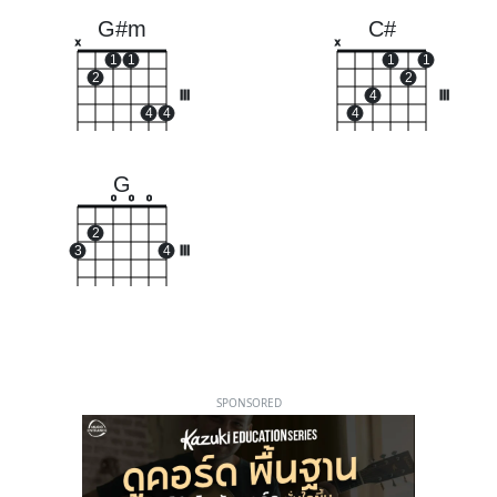
G#m
C#
x
x
1
1
1
1
2
2
III
4
III
4
4
4
G
o
o
o
2
3
4
III
SPONSORED