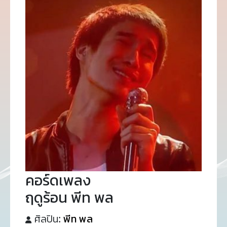
คอร์ดเพลง
ฤดูร้อน พีท พล
ศิลปิน:
พีท พล