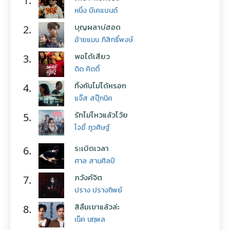
1.
หนึ่ง บีเคแบนด์
บุญผลาบ่ฮอด
2.
อ้ายแมน ภิสิทธิ์พงษ์
พอได้เสียว
3.
ดิด คิตตี้
ทิ้งกันไม่ได้หรอก
4.
แจ๊ส สปุ๊กนิค
รักไม่ไหวแล้วโว้ย
5.
โจอี้ ภูวศิษฐ์
ระเบิดเวลา
6.
ศาล สานศิลป์
ภวังค์จิต
7.
ปราง ปรางทิพย์
สิลืมเขาแล้วล่ะ
8.
เน็ค นฤพล