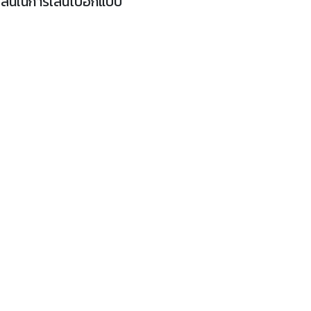
พลินในการเล่นไปอีกแบบ