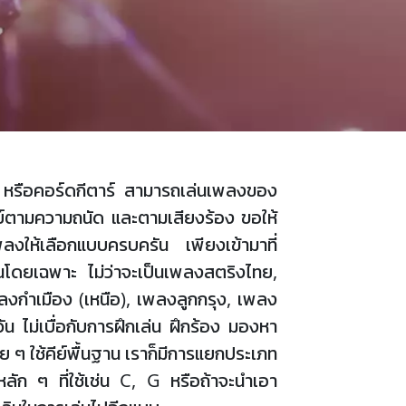
พลง หรือคอร์ดกีตาร์ สามารถเล่นเพลงของ
ย์ตามความถนัด และตามเสียงร้อง ขอให้
ห้เลือกแบบครบครัน เพียงเข้ามาที่
นโดยเฉพาะ ไม่ว่าจะเป็นเพลงสตริงไทย,
งกำเมือง (เหนือ), เพลงลูกกรุง, เพลง
น ไม่เบื่อกับการฝึกเล่น ฝึกร้อง มองหา
 ๆ ใช้คีย์พื้นฐาน เราก็มีการแยกประเภท
์ดหลัก ๆ ที่ใช้เช่น C, G หรือถ้าจะนำเอา