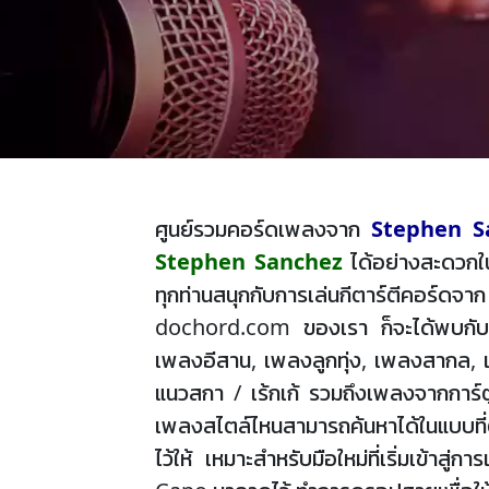
ศูนย์รวมคอร์ดเพลงจาก
Stephen S
Stephen Sanchez
ได้อย่างสะดวกใน
ทุกท่านสนุกกับการเล่นกีตาร์ตีคอร์ดจ
dochord.com ของเรา ก็จะได้พบกับตัว
เพลงอีสาน, เพลงลูกทุ่ง, เพลงสากล, 
แนวสกา / เร้กเก้ รวมถึงเพลงจากการ์ตู
เพลงสไตล์ไหนสามารถค้นหาได้ในแบบที่ต้
ไว้ให้ เหมาะสำหรับมือใหม่ที่เริ่มเข้าส