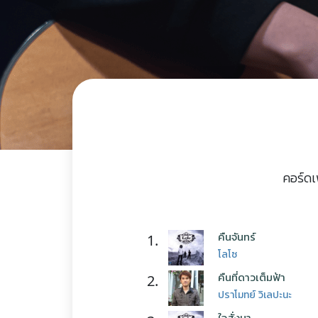
คอร์ดเ
คืนจันทร์
1.
โลโซ
คืนที่ดาวเต็มฟ้า
2.
ปราโมทย์ วิเลปะนะ
ใจสั่งมา