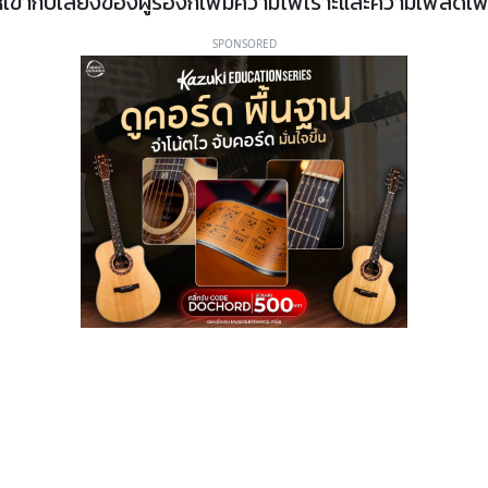
ข้ากับเสียงของผู้ร้องก็เพิ่มความไพเราะและความเพลิดเ
SPONSORED