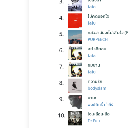
3.
โลโซ
ไม่คิดนอกใจ
4.
โลโซ
กลัวว่าฉันจะไม่เสียใจ (
5.
PURPEECH
อะไรก็ยอม
6.
โลโซ
ซมซาน
7.
โลโซ
ความรัก
8.
bodyslam
มานะ
9.
พงษ์สิทธิ์ คำภีร์
ใจเหลือเหลือ
10.
Dr.Fuu