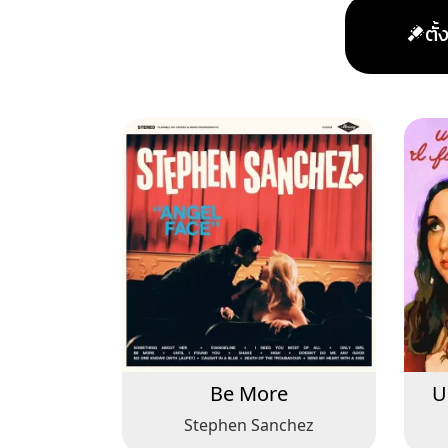
ตั
Be More
U
Stephen Sanchez