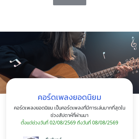
คอร์ดเพลงยอดนิยม
คอร์ดเพลงยอดนิยม เป็นคอร์ดเพลงที่มีการเล่นมากที่สุดใน
ช่วงสัปดาห์ที่ผ่านมา
ตั้งแต่ช่วงวันที่ 02/08/2569 ถึงวันที่ 08/08/2569