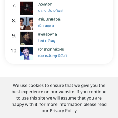
ภวังค์จิต
7.
ปราง ปรางทิพย์
สิลืมเขาแล้วล่ะ
8.
เน็ค นฤพล
แพ้แล้วพาล
9.
ไอซ์ ศรัณยู
เจ้าสาวที่กลัวฝน
10.
เต๋อ เรวัต พุทธินันท์
We use cookies to ensure that we give you the
best experience on our website. If you continue
to use this site we will assume that you are
happy with it. for more information please read
our Privacy Policy