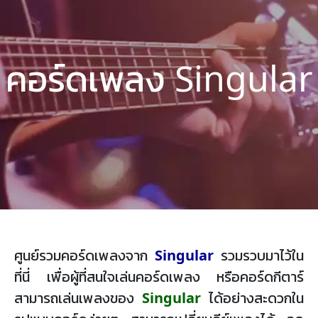
คอร์ดเพลง Singular
ศูนย์รวมคอร์ดเพลงจาก
Singular
รวมรวบมาไว้ใน
ที่นี่ เพื่อผู้ที่สนใจเล่นคอร์ดเพลง หรือคอร์ดกีตาร์
สามารถเล่นเพลงของ
Singular
ได้อย่างสะดวกใน