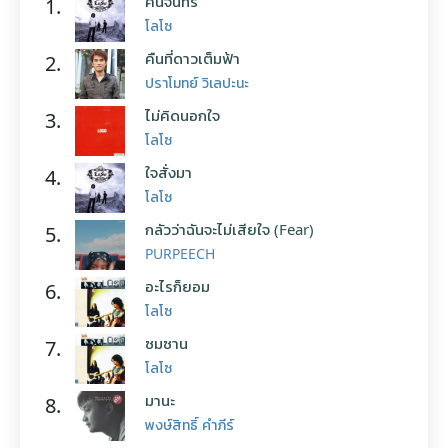
คืนจันทร์
1.
โลโซ
คืนที่ดาวเต็มฟ้า
2.
ปราโมทย์ วิเลปะนะ
ไม่คิดนอกใจ
3.
โลโซ
ใจสั่งมา
4.
โลโซ
กลัวว่าฉันจะไม่เสียใจ (Fear)
5.
PURPEECH
อะไรก็ยอม
6.
โลโซ
ซมซาน
7.
โลโซ
มานะ
8.
พงษ์สิทธิ์ คำภีร์