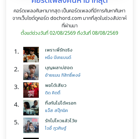
คอร์ดเพลงค้นหามากสุด เป็นคอร์ดเพลงที่มีการค้นหาค้นหา
จากเว็บไซต์ดูคอร์ด dochord.com มากที่สุดในช่วงสัปดาห์
ที่ผ่านมา
ตั้งแต่ช่วงวันที่ 02/08/2569 ถึงวันที่ 08/08/2569
เพราะพี่รักจริง
1.
หนึ่ง บีเคแบนด์
บุญผลาบ่ฮอด
2.
อ้ายแมน ภิสิทธิ์พงษ์
พอได้เสียว
3.
ดิด คิตตี้
ทิ้งกันไม่ได้หรอก
4.
แจ๊ส สปุ๊กนิค
รักไม่ไหวแล้วโว้ย
5.
โจอี้ ภูวศิษฐ์