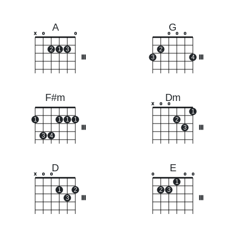
A
G
x
o
o
o
o
o
2
1
3
2
III
3
4
III
F#m
Dm
x
o
o
1
1
1
1
1
2
III
3
III
3
4
D
E
x
o
o
o
o
o
1
1
2
2
3
3
III
III