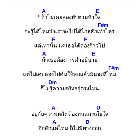
A
E
* ถ้า
ไม่เคยลองทำตามหัวใจ
F#m
จะรู้ได้ไหมว่าเราจะไปได้ไกลสักเท่า
ไหร่
F
E
แค่เท่านั้น
แค่เธอได้ลอง
ก้าวไป
A
E
ถ้า
เธอต้องการคำอธิบาย
F#m
แต่ไม่เคยลองไปค้นให้พบแล้วมันจะดีไหม
Dm
ก็ไม่รู้ค
วามจริงอยู่ตรงไหน
A
D
อยู่กับความ
หลัง ต้องทนและเสีย
ใจ
A
D
อีกสักแค่
ไหน ก็ไม่มีทาง
ออก