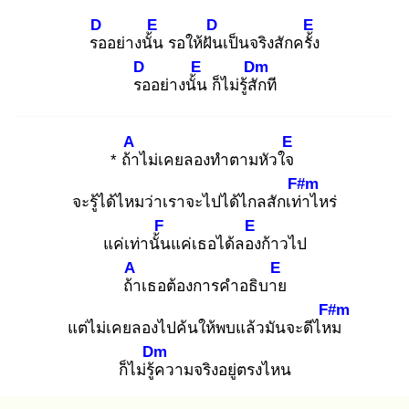
D
E
D
E
รอ
อย่างนั้น
รอให้ฝัน
เป็นจริงสักครั้ง
D
E
Dm
รอ
อย่างนั้น
ก็ไม่รู้สัก
ที
A
E
* ถ้า
ไม่เคยลองทำตามหัวใจ
F#m
จะรู้ได้ไหมว่าเราจะไปได้ไกลสักเท่า
ไหร่
F
E
แค่เท่านั้น
แค่เธอได้ลอง
ก้าวไป
A
E
ถ้า
เธอต้องการคำอธิบาย
F#m
แต่ไม่เคยลองไปค้นให้พบแล้วมันจะดีไหม
Dm
ก็ไม่รู้ค
วามจริงอยู่ตรงไหน