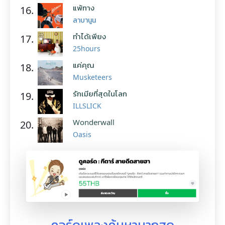
แพ้ทาง
16.
ลาบานูน
ทำได้เพียง
17.
25hours
แค่คุณ
18.
Musketeers
รักเมียที่สุดในโลก
19.
ILLSLICK
Wonderwall
20.
Oasis
คอร์ดเพลงค้นหามากสุด