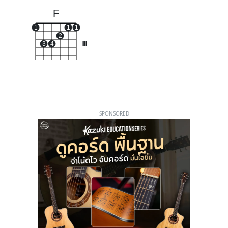
F
1
1
1
2
3
4
III
SPONSORED