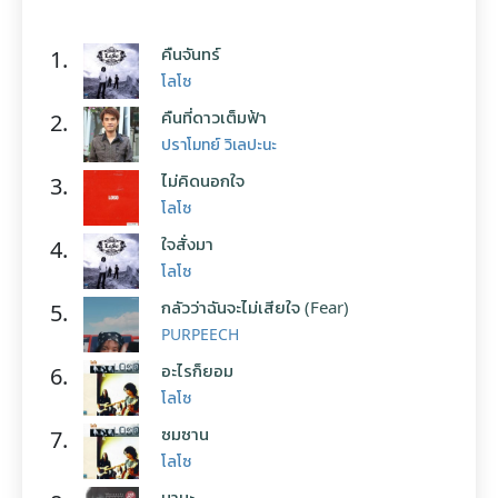
คืนจันทร์
1.
โลโซ
คืนที่ดาวเต็มฟ้า
2.
ปราโมทย์ วิเลปะนะ
ไม่คิดนอกใจ
3.
โลโซ
ใจสั่งมา
4.
โลโซ
กลัวว่าฉันจะไม่เสียใจ (Fear)
5.
PURPEECH
อะไรก็ยอม
6.
โลโซ
ซมซาน
7.
โลโซ
มานะ