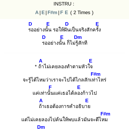
INSTRU :
A
|
E
|
F#m
|
F
E
( 2 Times )
D
E
D
E
รอ
อย่างนั้น
รอให้ฝัน
เป็นจริงสักครั้ง
D
E
Dm
รอ
อย่างนั้น
ก็ไม่รู้สั
กที
A
E
* ถ้า
ไม่เคยลองทำตามหัวใจ
F#m
จะรู้ได้ไหมว่าเราจะไปได้ไกลสักเท่า
ไหร่
F
E
แค่เท่านั้น
แค่เธอได้ลอง
ก้าวไป
A
E
ถ้า
เธอต้องการคำอธิบาย
F#m
แต่ไม่เคยลองไปค้นให้พบแล้วมันจะดีไหม
Dm