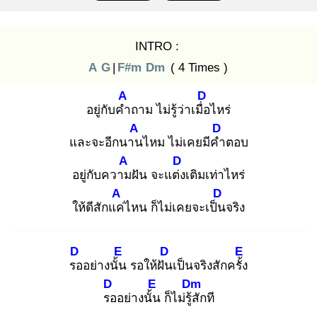
INTRO :
A
G
|
F#m
Dm
( 4 Times )
A
D
อยู่กับคำ
ถาม ไม่รู้ว่าเมื่อ
ไหร่
A
D
และจะอีกนาน
ไหม ไม่เคยมีคำ
ตอบ
A
D
อยู่กับความ
ฝัน จะแต่ง
เติมเท่าไหร่
A
D
ให้ดีสักแค่
ไหน ก็ไม่เคยจะเป็น
จริง
D
E
D
E
รอ
อย่างนั้น
รอให้ฝัน
เป็นจริงสักครั้ง
D
E
Dm
รอ
อย่างนั้น
ก็ไม่รู้สั
กที