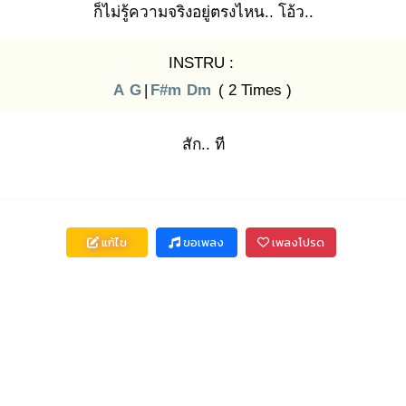
ก็ไม่รู้ค
วามจริงอยู่ตรงไหน.. โอ้ว..
INSTRU :
A
G
|
F#m
Dm
( 2 Times )
สัก.. ที
แก้ไข
ขอเพลง
เพลงโปรด