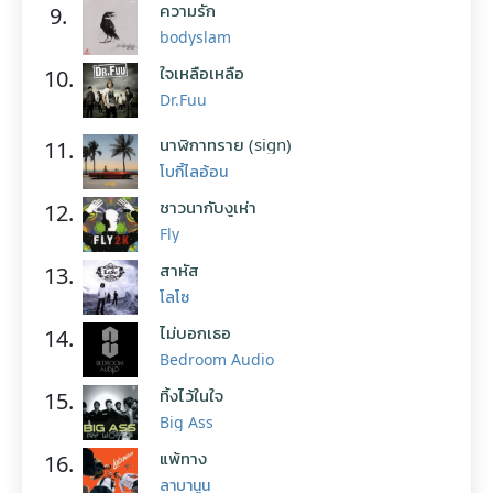
ความรัก
9.
bodyslam
ใจเหลือเหลือ
10.
Dr.Fuu
นาฬิกาทราย (sign)
11.
โบกี้ไลอ้อน
ชาวนากับงูเห่า
12.
Fly
สาหัส
13.
โลโซ
ไม่บอกเธอ
14.
Bedroom Audio
ทิ้งไว้ในใจ
15.
Big Ass
แพ้ทาง
16.
ลาบานูน