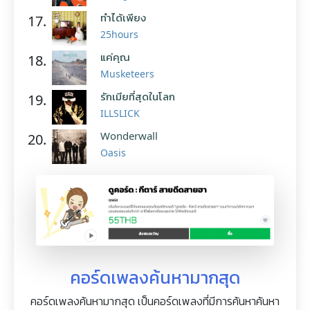
ทำได้เพียง
17.
25hours
แค่คุณ
18.
Musketeers
รักเมียที่สุดในโลก
19.
ILLSLICK
Wonderwall
20.
Oasis
คอร์ดเพลงค้นหามากสุด
คอร์ดเพลงค้นหามากสุด เป็นคอร์ดเพลงที่มีการค้นหาค้นหา