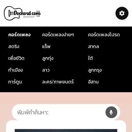
คอร์ดเพลง
คอร์ดเพลงง่ายๆ
คอร์ดเพลงโปรด
สตริง
แร็พ
สากล
เพื่อชีวิต
ลูกทุ่ง
ใต้
กำเมือง
ลาว
ลูกกรุง
การ์ตูน
ละคร/ภาพยนตร์
อีสาน