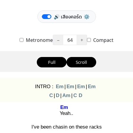
🔊 เสียงคอร์ด
⚙️
Metronome
−
64
+
Compact
Full
Scroll
INTRO :
Em
|
Em
|
Em
|
Em
C
|
D
|
Am
|
C
D
Em
Yea
h..
I've been chasin on these racks