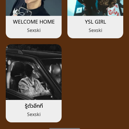
WELCOME HOME
YSL GIRL
Sexski
Sexski
รู้ตัวอีกที
Sexski