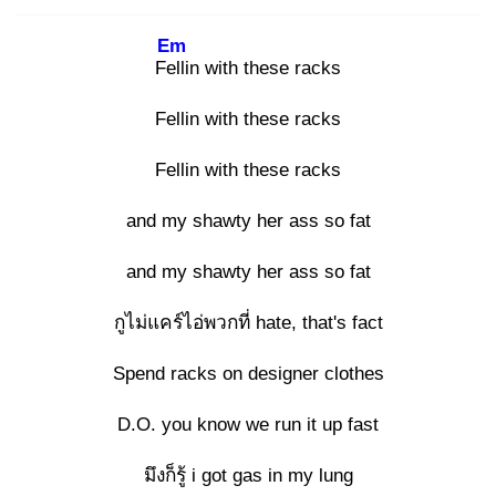
Em
Fell
in with these racks
Fellin with these racks
Fellin with these racks
and my shawty her ass so fat
and my shawty her ass so fat
กูไม่แคร์ไอ่พวกที่ hate, that's fact
Spend racks on designer clothes
D.O. you know we run it up fast
มึงก็รู้ i got gas in my lung