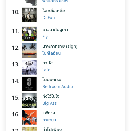
พงษ์สิทธิ์ คำภีร์
ใจเหลือเหลือ
10.
Dr.Fuu
ชาวนากับงูเห่า
11.
Fly
นาฬิกาทราย (sign)
12.
โบกี้ไลอ้อน
สาหัส
13.
โลโซ
ไม่บอกเธอ
14.
Bedroom Audio
ทิ้งไว้ในใจ
15.
Big Ass
แพ้ทาง
16.
ลาบานูน
ทำได้เพียง
17.