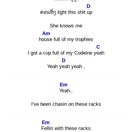
D
ตอนที่กู light this shit up
She knows me
Am
hous
e full of my trophies
C
I got a cup full of my Codeine yea
h
D
Yeah yea
h yeah ,
Em
Yea
h..
I've been chasin on these racks
Em
Fell
in with these racks