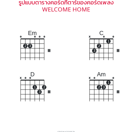
รูปแบบตารางคอร์ดกีตาร์ของคอร์ดเพลง
WELCOME HOME
Em
C
o
o
o
o
x
o
o
1
2
3
2
III
3
III
D
Am
x
o
o
x
o
o
1
1
2
2
3
3
III
III