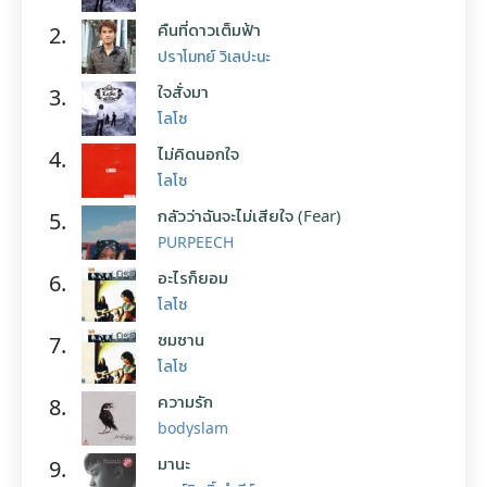
คืนที่ดาวเต็มฟ้า
2.
ปราโมทย์ วิเลปะนะ
ใจสั่งมา
3.
โลโซ
ไม่คิดนอกใจ
4.
โลโซ
กลัวว่าฉันจะไม่เสียใจ (Fear)
5.
PURPEECH
อะไรก็ยอม
6.
โลโซ
ซมซาน
7.
โลโซ
ความรัก
8.
bodyslam
มานะ
9.