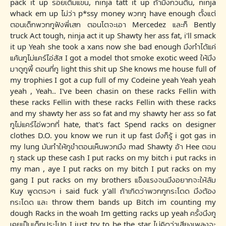
pack it up รอยเต็มแขน, ninja tatt it up ถ้ามึงกวนตีน, ninja
whack em up ไม่ว่า p*ssy money พวกกู have enough ตั้งแต่
ตอนเด็กพวกกูฟังพี่เสก ตอนโตจะเอา Mercedez และก็ Bently
truck Act tough, ninja act it up Shawty her ass fat, i'll smack
it up Yeah she took a xans now she bad enough มึงทำได้แค่
แค้นกูไม่แคร์ไอ่สัส I got a model thot smoke exotic weed ให้มึง
มาดูกูพี้ ตอนที่กู light this shit up She knows me house full of
my trophies I got a cup full of my Codeine yeah Yeah yeah
yeah , Yeah.. I've been chasin on these racks Fellin with
these racks Fellin with these racks Fellin with these racks
and my shawty her ass so fat and my shawty her ass so fat
กูไม่แคร์ไอ่พวกที่ hate, that's fact Spend racks on designer
clothes D.O. you know we run it up fast มึงก็รู้ i got gas in
my lung มันทำให้กูขำตอนเห็นพวกมึง mad Shawty อ้า Hee ตอน
กู stack up these cash I put racks on my bitch i put racks in
my man , aye I put racks on my bitch I put racks on my
gang I put racks on my brothers แข็งแรงจนมึงอยากจะให้ล้ม
Kuy พูดตรงๆ i said fuck y’all ถ้าเกิดว่าพวกกูกระโดด มึงต้อง
กระโดด และ throw them bands up Bitch im counting my
dough Racks in the woah Im getting racks up yeah ครั้งนึงกู
เคยเป็นเด็กประโปก I just try to be the star ไม่คิดว่าเสียงเพลงจะ