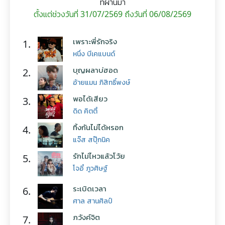
ที่ผ่านมา
ตั้งแต่ช่วงวันที่ 31/07/2569 ถึงวันที่ 06/08/2569
เพราะพี่รักจริง
1.
หนึ่ง บีเคแบนด์
บุญผลาบ่ฮอด
2.
อ้ายแมน ภิสิทธิ์พงษ์
พอได้เสียว
3.
ดิด คิตตี้
ทิ้งกันไม่ได้หรอก
4.
แจ๊ส สปุ๊กนิค
รักไม่ไหวแล้วโว้ย
5.
โจอี้ ภูวศิษฐ์
ระเบิดเวลา
6.
ศาล สานศิลป์
ภวังค์จิต
7.