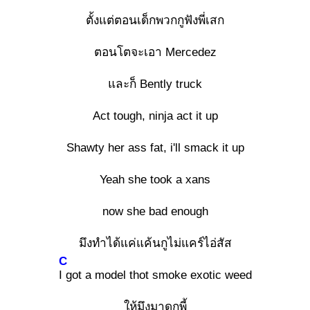
ตั้งแต่ตอนเด็กพวกกูฟังพี่เสก
ตอนโตจะเอา Mercedez
และก็ Bently truck
Act tough, ninja act it up
Shawty her ass fat, i'll smack it up
Yeah she took a xans
now she bad enough
มึงทำได้แค่แค้นกูไม่แคร์ไอ่สัส
C
I g
ot a model thot smoke exotic weed
ให้มึงมาดูกูพี้