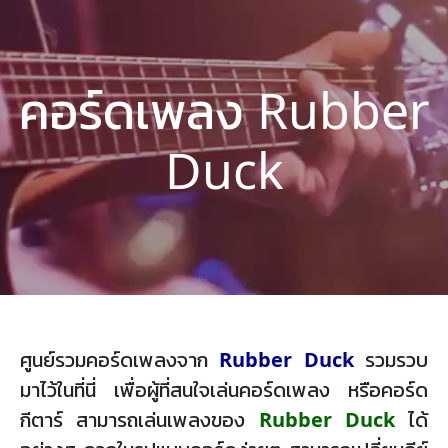
คอร์ดเพลง Rubber
Duck
ศูนย์รวมคอร์ดเพลงจาก
Rubber Duck
รวมรวบ
มาไว้ในที่นี่ เพื่อผู้ที่สนใจเล่นคอร์ดเพลง หรือคอร์ด
กีตาร์ สามารถเล่นเพลงของ
Rubber Duck
ได้