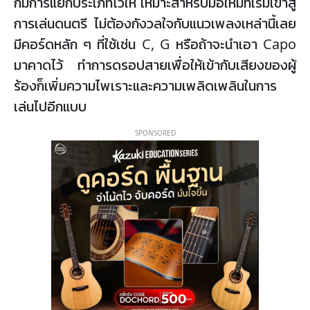
ก็มีการแยกประเภทไว้ให้ เหมาะสำหรับมือใหม่ที่เริ่มเข้าสู่
การเล่นดนตรี ไม่ต้องกังวลใจกับแนวเพลงเหล่านี้เลย
มีคอร์ดหลัก ๆ ที่ใช้เช่น C, G หรือถ้าจะนำเอา Capo
มาคาดไว้ ทำการดรอปสายเพื่อให้เข้ากับเสียงของผู้
ร้องก็เพิ่มความไพเราะและความเพลิดเพลินในการ
เล่นไปอีกแบบ
SPONSORED