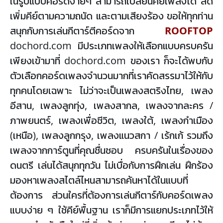
ในรูปแบบคอร์ดง่ายๆ สามารถเปลี่ยนคีย์เพลงได้ ลด
เพิ่มคีย์ตามความถนัด และตามเสียงร้อง ขอให้ทุกท่าน
สนุกกับการเล่นกีตาร์ตีคอร์ดจาก
ROOFTOP
dochord.com มีประเภทเพลงให้เลือกแบบครบครัน
เพียงเข้ามาที่ dochord.com ของเรา ก็จะได้พบกับ
ตัวเลือกคอร์ดเพลงจำนวนมากที่เราคัดสรรมาไว้ให้กับ
ทุกคนโดยเฉพาะ ไม่ว่าจะเป็นเพลงสตริงไทย, เพลง
อีสาน, เพลงลูกทุ่ง, เพลงสากล, เพลงจากละคร /
ภาพยนตร์, เพลงเพื่อชีวิต, เพลงใต้, เพลงกำเมือง
(เหนือ), เพลงลูกกรุง, เพลงแนวสกา / เร้กเก้ รวมถึง
เพลงจากการ์ตูนที่คุณชื่นชอบ ครบครันในเรื่องของ
ดนตรี เล่นได้สนุกทุกวัน ไม่เบื่อกับการฝึกเล่น ฝึกร้อง
มองหาเพลงสไตล์ไหนสามารถค้นหาได้ในแบบที่
ต้องการ ส่วนใครที่ต้องการเล่นกีตาร์กับคอร์ดเพลง
แบบง่าย ๆ ใช้คีย์พื้นฐาน เราก็มีการแยกประเภทไว้ให้