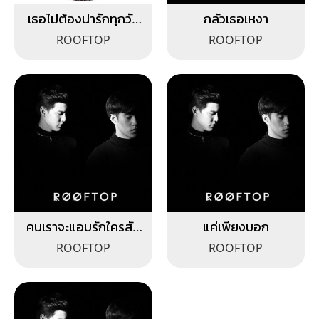
เธอไม่ต้องน่ารักทุกวัน
กลัวเธอเหงา
ก็ได้นะ
ROOFTOP
ROOFTOP
คนเราจะแอบรักใครสัก
แค่เพียงบอก
คนได้นานแค่ไหน
ROOFTOP
ROOFTOP