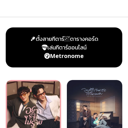
ตั้งสายกีตาร์
ตารางคอร์ด
เล่นกีตาร์ออนไลน์
Metronome