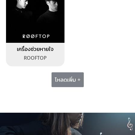
เครื่องช่วยหายใจ
ROOFTOP
โหลดเพิ่ม +