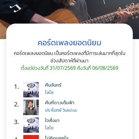
คอร์ดเพลงยอดนิยม
คอร์ดเพลงยอดนิยม เป็นคอร์ดเพลงที่มีการเล่นมากที่สุดใน
ช่วงสัปดาห์ที่ผ่านมา
ตั้งแต่ช่วงวันที่ 31/07/2569 ถึงวันที่ 06/08/2569
คืนจันทร์
1.
โลโซ
คืนที่ดาวเต็มฟ้า
2.
ปราโมทย์ วิเลปะนะ
ใจสั่งมา
3.
โลโซ
ไม่คิดนอกใจ