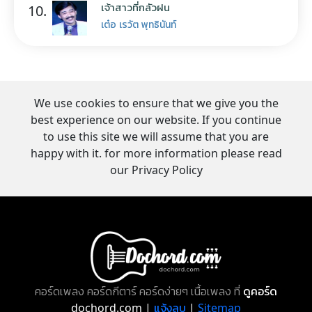
เจ้าสาวที่กลัวฝน
10.
เต๋อ เรวัต พุทธินันท์
We use cookies to ensure that we give you the
best experience on our website. If you continue
to use this site we will assume that you are
happy with it. for more information please read
our Privacy Policy
คอร์ดเพลง คอร์ดกีตาร์ คอร์ดง่ายๆ เนื้อเพลง ที่
ดูคอร์ด
dochord.com |
แจ้งลบ
|
Sitemap