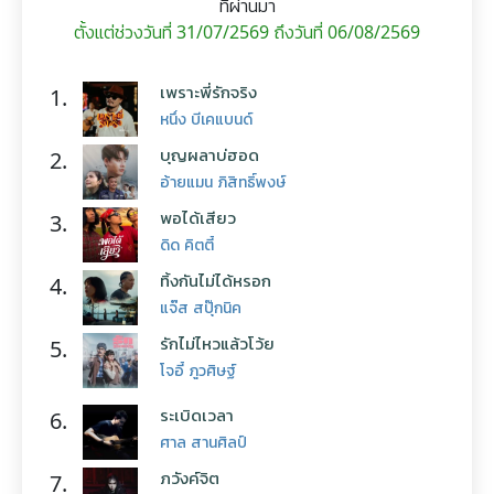
ที่ผ่านมา
ตั้งแต่ช่วงวันที่ 31/07/2569 ถึงวันที่ 06/08/2569
เพราะพี่รักจริง
1.
หนึ่ง บีเคแบนด์
บุญผลาบ่ฮอด
2.
อ้ายแมน ภิสิทธิ์พงษ์
พอได้เสียว
3.
ดิด คิตตี้
ทิ้งกันไม่ได้หรอก
4.
แจ๊ส สปุ๊กนิค
รักไม่ไหวแล้วโว้ย
5.
โจอี้ ภูวศิษฐ์
ระเบิดเวลา
6.
ศาล สานศิลป์
ภวังค์จิต
7.