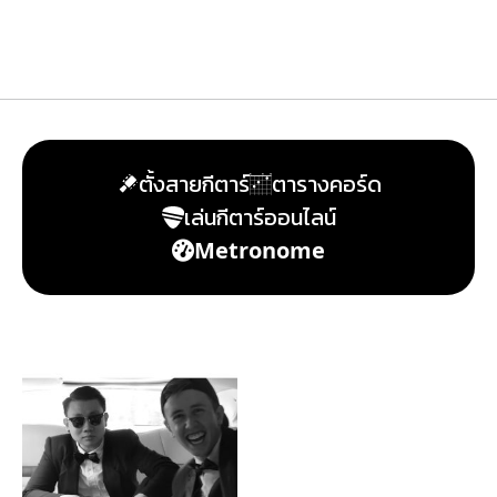
ตั้งสายกีตาร์
ตารางคอร์ด
เล่นกีตาร์ออนไลน์
Metronome