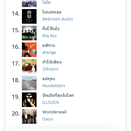
โลโซ
ไม่บอกเธอ
14.
Bedroom Audio
ทิ้งไว้ในใจ
15.
Big Ass
แพ้ทาง
16.
ลาบานูน
ทำได้เพียง
17.
25hours
แค่คุณ
18.
Musketeers
รักเมียที่สุดในโลก
19.
ILLSLICK
Wonderwall
20.
Oasis