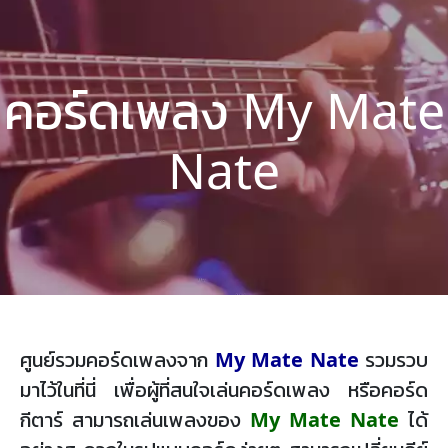
คอร์ดเพลง My Mate
Nate
ศูนย์รวมคอร์ดเพลงจาก
My Mate Nate
รวมรวบ
มาไว้ในที่นี่ เพื่อผู้ที่สนใจเล่นคอร์ดเพลง หรือคอร์ด
กีตาร์ สามารถเล่นเพลงของ
My Mate Nate
ได้