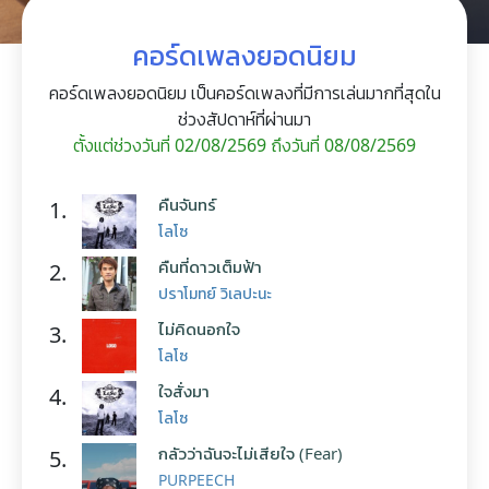
คอร์ดเพลงยอดนิยม
คอร์ดเพลงยอดนิยม เป็นคอร์ดเพลงที่มีการเล่นมากที่สุดใน
ช่วงสัปดาห์ที่ผ่านมา
ตั้งแต่ช่วงวันที่ 02/08/2569 ถึงวันที่ 08/08/2569
คืนจันทร์
1.
โลโซ
คืนที่ดาวเต็มฟ้า
2.
ปราโมทย์ วิเลปะนะ
ไม่คิดนอกใจ
3.
โลโซ
ใจสั่งมา
4.
โลโซ
กลัวว่าฉันจะไม่เสียใจ (Fear)
5.
PURPEECH