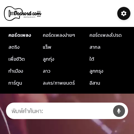
คอร์ดเพลง
คอร์ดเพลงง่ายๆ
คอร์ดเพลงโปรด
สตริง
แร็พ
สากล
เพื่อชีวิต
ลูกทุ่ง
ใต้
กำเมือง
ลาว
ลูกกรุง
การ์ตูน
ละคร/ภาพยนตร์
อีสาน