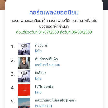
คอร์ดเพลงยอดนิยม
คอร์ดเพลงยอดนิยม เป็นคอร์ดเพลงที่มีการเล่นมากที่สุดใน
ช่วงสัปดาห์ที่ผ่านมา
ตั้งแต่ช่วงวันที่ 31/07/2569 ถึงวันที่ 06/08/2569
คืนจันทร์
1.
โลโซ
คืนที่ดาวเต็มฟ้า
2.
ปราโมทย์ วิเลปะนะ
ใจสั่งมา
3.
โลโซ
ไม่คิดนอกใจ
4.
โลโซ
กลัวว่าฉันจะไม่เสียใจ (Fear)
5.
PURPEECH