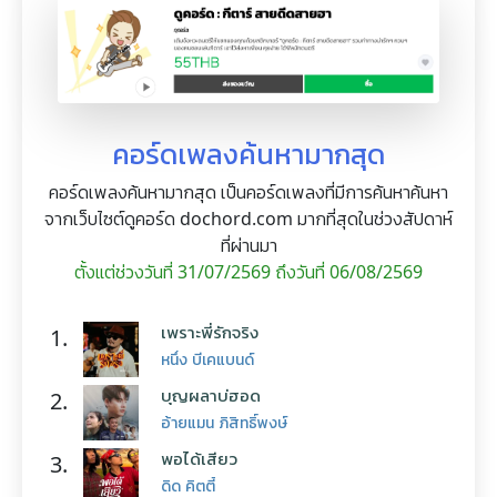
คอร์ดเพลงค้นหามากสุด
คอร์ดเพลงค้นหามากสุด เป็นคอร์ดเพลงที่มีการค้นหาค้นหา
จากเว็บไซต์ดูคอร์ด dochord.com มากที่สุดในช่วงสัปดาห์
ที่ผ่านมา
ตั้งแต่ช่วงวันที่ 31/07/2569 ถึงวันที่ 06/08/2569
เพราะพี่รักจริง
1.
หนึ่ง บีเคแบนด์
บุญผลาบ่ฮอด
2.
อ้ายแมน ภิสิทธิ์พงษ์
พอได้เสียว
3.
ดิด คิตตี้