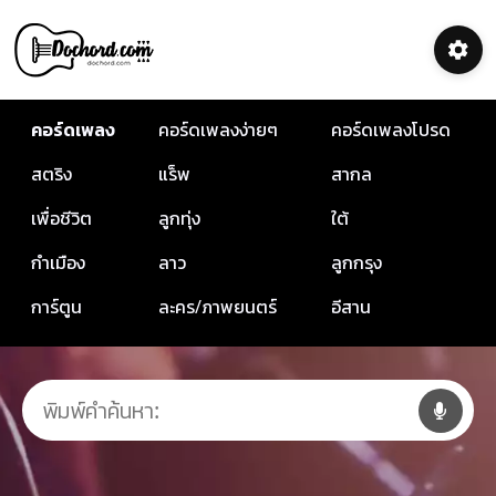
คอร์ดเพลง
คอร์ดเพลงง่ายๆ
คอร์ดเพลงโปรด
สตริง
แร็พ
สากล
เพื่อชีวิต
ลูกทุ่ง
ใต้
กำเมือง
ลาว
ลูกกรุง
การ์ตูน
ละคร/ภาพยนตร์
อีสาน