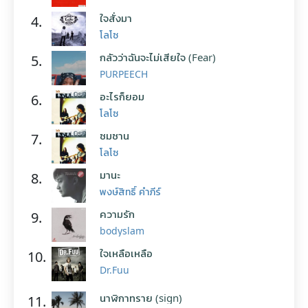
ใจสั่งมา
4.
โลโซ
กลัวว่าฉันจะไม่เสียใจ (Fear)
5.
PURPEECH
อะไรก็ยอม
6.
โลโซ
ซมซาน
7.
โลโซ
มานะ
8.
พงษ์สิทธิ์ คำภีร์
ความรัก
9.
bodyslam
ใจเหลือเหลือ
10.
Dr.Fuu
นาฬิกาทราย (sign)
11.