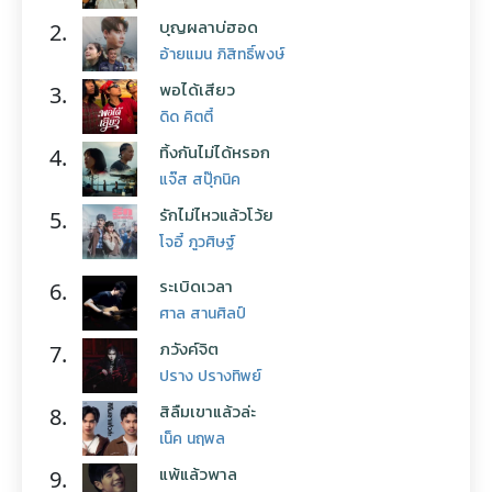
บุญผลาบ่ฮอด
2.
อ้ายแมน ภิสิทธิ์พงษ์
พอได้เสียว
3.
ดิด คิตตี้
ทิ้งกันไม่ได้หรอก
4.
แจ๊ส สปุ๊กนิค
รักไม่ไหวแล้วโว้ย
5.
โจอี้ ภูวศิษฐ์
ระเบิดเวลา
6.
ศาล สานศิลป์
ภวังค์จิต
7.
ปราง ปรางทิพย์
สิลืมเขาแล้วล่ะ
8.
เน็ค นฤพล
แพ้แล้วพาล
9.