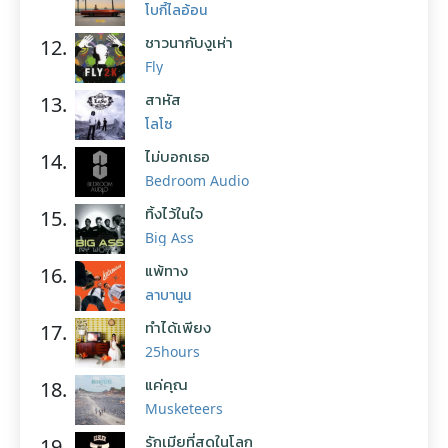
โบกี้ไลอ้อน
ชาวนากับงูเห่า
12.
Fly
สาหัส
13.
โลโซ
ไม่บอกเธอ
14.
Bedroom Audio
ทิ้งไว้ในใจ
15.
Big Ass
แพ้ทาง
16.
ลาบานูน
ทำได้เพียง
17.
25hours
แค่คุณ
18.
Musketeers
รักเมียที่สุดในโลก
19.