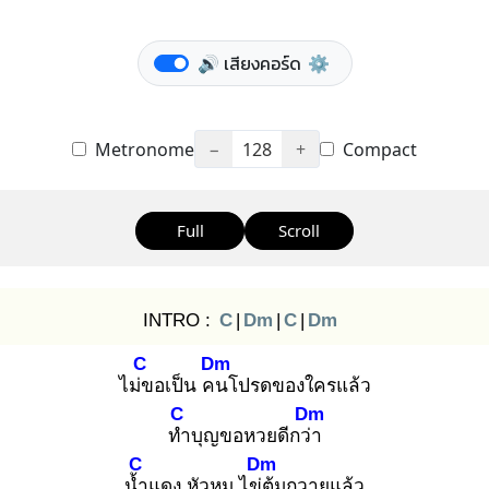
🔊 เสียงคอร์ด
⚙️
Metronome
−
128
+
Compact
Full
Scroll
INTRO :
C
|
Dm
|
C
|
Dm
C
Dm
ไม่ข
อเป็น คน
โปรดของใครแล้ว
C
Dm
ทำ
บุญขอหวยดีกว่า
C
Dm
น้ำ
แดง หัวหมู ไข่ต้
มถวายแล้ว