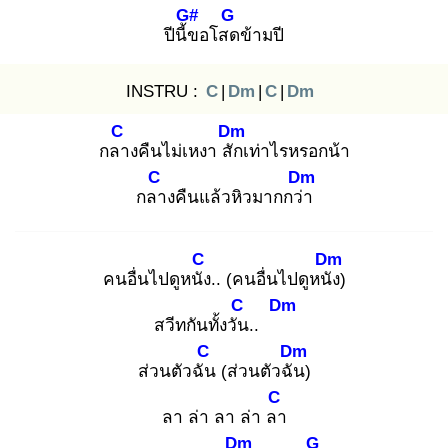
G#
G
ปีนี้ข
อโสด
ข้ามปี
INSTRU :
C
|
Dm
|
C
|
Dm
C
Dm
กลา
งคืนไม่เหงา สัก
เท่าไรหรอกน้า
C
Dm
กลา
งคืนแล้วหิวมากกว่า
C
Dm
คนอื่นไปดูหนัง
.. (คนอื่นไปดูหนัง
)
C
Dm
สวีทกันทั้งวัน
..
C
Dm
ส่วนตัวฉัน
(ส่วนตัวฉัน
)
C
ลา ล่า ลา ล่า ลา
Dm
G