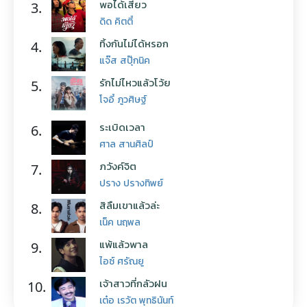
พอได้เสียว
3.
ดิด คิตตี้
ทิ้งกันไม่ได้หรอก
4.
แจ๊ส สปุ๊กนิค
รักไม่ไหวแล้วโว้ย
5.
โจอี้ ภูวศิษฐ์
ระเบิดเวลา
6.
ศาล สานศิลป์
ภวังค์จิต
7.
ปราง ปรางทิพย์
สิลืมเขาแล้วล่ะ
8.
เน็ค นฤพล
แพ้แล้วพาล
9.
ไอซ์ ศรัณยู
เจ้าสาวที่กลัวฝน
10.
เต๋อ เรวัต พุทธินันท์