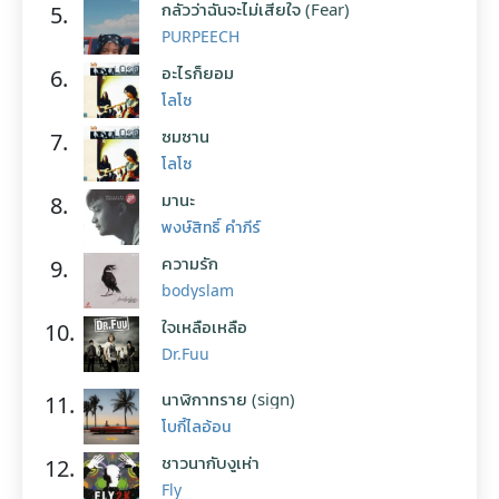
กลัวว่าฉันจะไม่เสียใจ (Fear)
5.
PURPEECH
อะไรก็ยอม
6.
โลโซ
ซมซาน
7.
โลโซ
มานะ
8.
พงษ์สิทธิ์ คำภีร์
ความรัก
9.
bodyslam
ใจเหลือเหลือ
10.
Dr.Fuu
นาฬิกาทราย (sign)
11.
โบกี้ไลอ้อน
ชาวนากับงูเห่า
12.
Fly