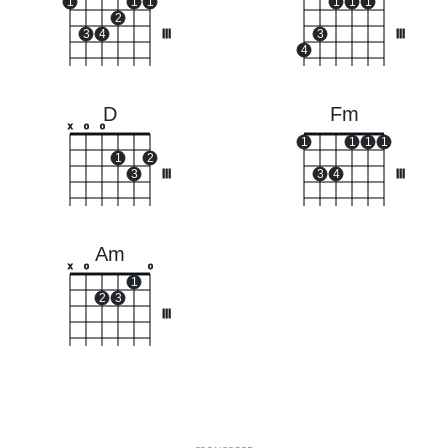
1
1
1
1
1
1
2
3
4
III
3
III
4
D
Fm
x
o
o
1
1
1
1
1
2
3
III
3
4
III
Am
x
o
o
1
2
3
III