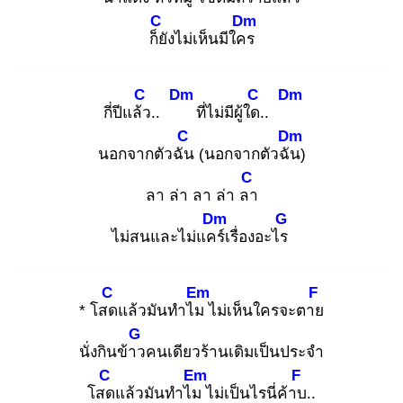
C
Dm
ก็ยั
งไม่เห็นมีใคร
C
Dm
C
Dm
กี่ปีแล้ว
..
ที่ไม่มีผู้ใด.
.
C
Dm
นอกจากตัวฉัน
(นอกจากตัวฉัน
)
C
ลา ล่า ลา ล่า ลา
Dm
G
ไม่สนและไม่แคร์
เรื่องอะไร
C
Em
F
* โสด
แล้วมันทำไม
ไม่เห็นใครจะตาย
G
นั่งกินข้าว
คนเดียวร้านเดิมเป็นประจำ
C
Em
F
โสด
แล้วมันทำไม
ไม่เป็นไรนี่ค้าบ
..