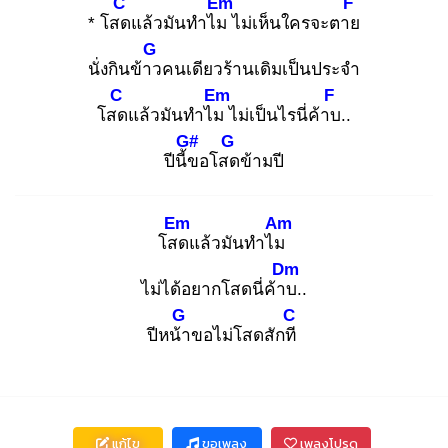
C
Em
F
* โสด
แล้วมันทำไม
ไม่เห็นใครจะตาย
G
นั่งกินข้าว
คนเดียวร้านเดิมเป็นประจำ
C
Em
F
โสด
แล้วมันทำไม
ไม่เป็นไรนี่ค้าบ
..
G#
G
ปีนี้ข
อโสด
ข้ามปี
Em
Am
โสด
แล้วมันทำไม
Dm
ไม่ได้อยากโสดนี่ค้าบ
..
G
C
ปีหน้า
ขอไม่โสดสักที
แก้ไข
ขอเพลง
เพลงโปรด