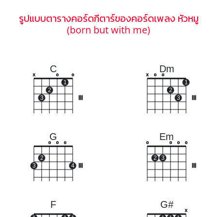
รูปแบบตารางคอร์ดกีตาร์ของคอร์ดเพลง หัวหมู
(born but with me)
C
Dm
x
o
o
x
o
o
1
1
2
2
3
III
3
III
G
Em
o
o
o
o
o
o
o
2
2
3
3
4
III
III
F
G#
x