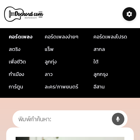
คอร์ดเพลง
คอร์ดเพลงง่ายๆ
คอร์ดเพลงโปรด
สตริง
แร็พ
สากล
เพื่อชีวิต
ลูกทุ่ง
ใต้
กำเมือง
ลาว
ลูกกรุง
การ์ตูน
ละคร/ภาพยนตร์
อีสาน