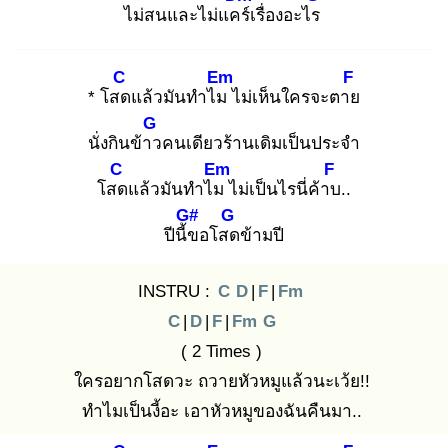
ไม่สนและไม่แคร์
เรื่องอะไร
C
Em
F
* โสด
แล้วมันทำไม
ไม่เห็นใครจะตาย
G
นั่งกินข้าว
คนเดียวร้านเดิมเป็นประจำ
C
Em
F
โสด
แล้วมันทำไม
ไม่เป็นไรนี่ค้าบ
..
G#
G
ปีนี้ข
อโสด
ข้ามปี
INSTRU :
C
D
|
F
|
Fm
C
|
D
|
F
|
Fm
G
( 2 Times )
ใครอยากโสดวะ ถวายหัวหมูแล้วนะเว้ย!!
ทำไมเป็นงี้อะ เอาหัวหมูของฉันคืนมา..