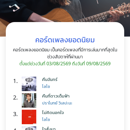
คอร์ดเพลงยอดนิยม
คอร์ดเพลงยอดนิยม เป็นคอร์ดเพลงที่มีการเล่นมากที่สุดใน
ช่วงสัปดาห์ที่ผ่านมา
ตั้งแต่ช่วงวันที่ 03/08/2569 ถึงวันที่ 09/08/2569
คืนจันทร์
1.
โลโซ
คืนที่ดาวเต็มฟ้า
2.
ปราโมทย์ วิเลปะนะ
ไม่คิดนอกใจ
3.
โลโซ
ใจสั่งมา