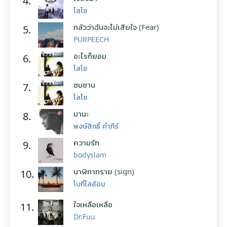
4.
โลโซ
กลัวว่าฉันจะไม่เสียใจ (Fear)
5.
PURPEECH
อะไรก็ยอม
6.
โลโซ
ซมซาน
7.
โลโซ
มานะ
8.
พงษ์สิทธิ์ คำภีร์
ความรัก
9.
bodyslam
นาฬิกาทราย (sign)
10.
โบกี้ไลอ้อน
ใจเหลือเหลือ
11.
Dr.Fuu