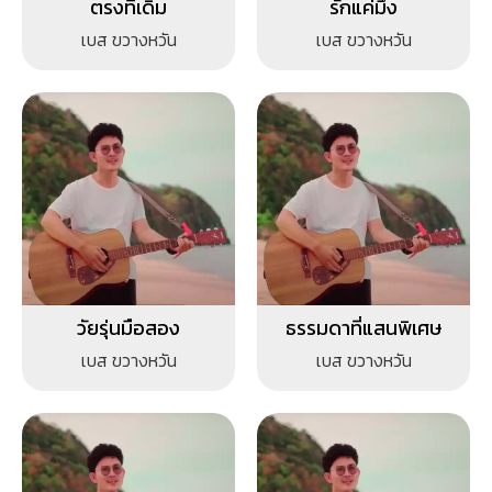
ตรงที่เดิม
รักแค่มึง
เบส ขวางหวัน
เบส ขวางหวัน
วัยรุ่นมือสอง
ธรรมดาที่แสนพิเศษ
เบส ขวางหวัน
เบส ขวางหวัน