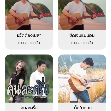
ขวัดด้องเปล่า
ชัดเจนแน่นอน
เบส ขวางหวัน
เบส ขวางหวัน
คนละครึ่ง
เด็กในท่อง