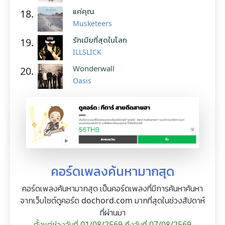
แค่คุณ
18.
Musketeers
รักเมียที่สุดในโลก
19.
ILLSLICK
Wonderwall
20.
Oasis
คอร์ดเพลงค้นหามากสุด
คอร์ดเพลงค้นหามากสุด เป็นคอร์ดเพลงที่มีการค้นหาค้นหา
จากเว็บไซต์ดูคอร์ด dochord.com มากที่สุดในช่วงสัปดาห์
ที่ผ่านมา
ตั้งแต่ช่วงวันที่ 01/08/2569 ถึงวันที่ 07/08/2569