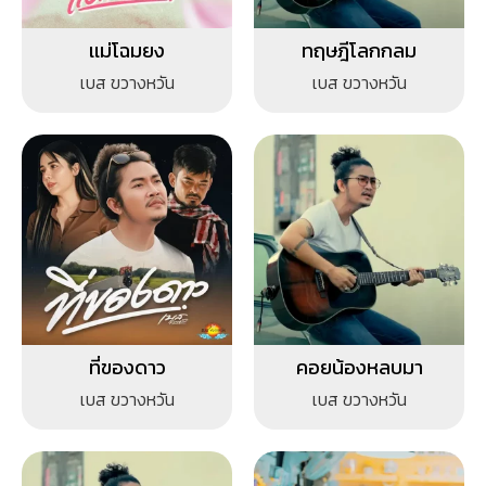
เเม่โฉมยง
ทฤษฎีโลกกลม
เบส ขวางหวัน
เบส ขวางหวัน
ที่ของดาว
คอยน้องหลบมา
เบส ขวางหวัน
เบส ขวางหวัน