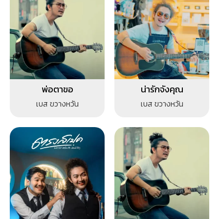
พ่อตาขอ
น่ารักจังคุณ
เบส ขวางหวัน
เบส ขวางหวัน