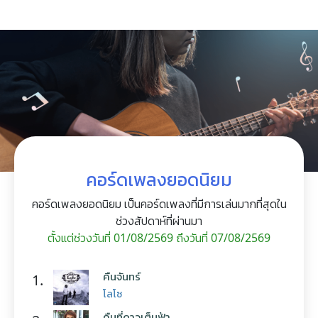
คอร์ดเพลงยอดนิยม
คอร์ดเพลงยอดนิยม เป็นคอร์ดเพลงที่มีการเล่นมากที่สุดใน
ช่วงสัปดาห์ที่ผ่านมา
ตั้งแต่ช่วงวันที่ 01/08/2569 ถึงวันที่ 07/08/2569
คืนจันทร์
1.
โลโซ
คืนที่ดาวเต็มฟ้า