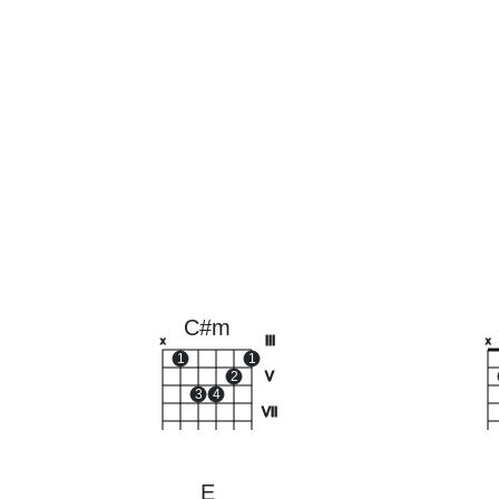
C#m
III
x
x
1
1
2
V
3
4
VII
E