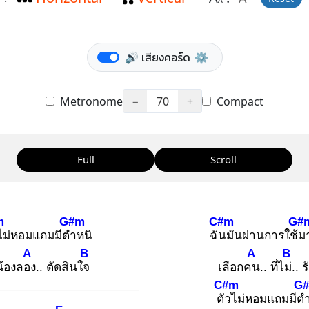
A
🔊 เสียงคอร์ด
⚙️
Metronome
−
70
+
Compact
Full
Scroll
m
G#m
C#m
G#
ไม่หอมแถมมีตำ
หนิ
ฉัน
มันผ่านการใช้ม
A
B
A
B
น้องลอง
.. ตัดสินใจ
เลือกคน
.. ที่ไม่.
. ร
C#m
G
ตัว
ไม่หอมแถมมีต