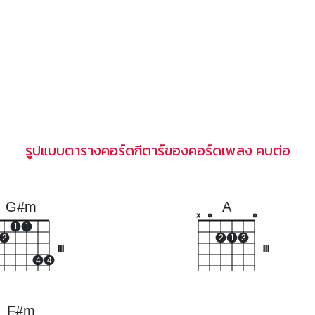
รูปแบบตารางคอร์ดกีตาร์ของคอร์ดเพลง คบต่อ
G#m
A
x
o
o
1
1
2
2
1
3
III
III
4
4
F#m