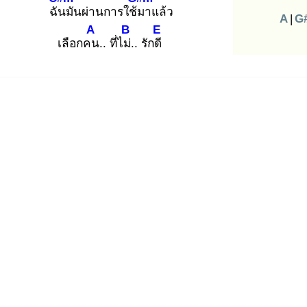
ฉัน
มันผ่านการใช้ม
าแล้ว
A
|
G
A
B
E
เลือกคน
.. ที่ไม่.
. รักดี