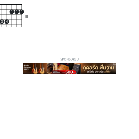
1
1
1
III
3
4
SPONSORED