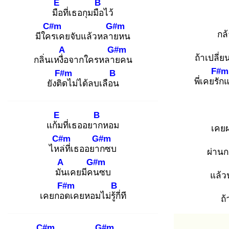
E
B
มือ
ที่เธอกุมมือ
ไว้
C#m
G#m
กล
มีใคร
เคยจับแล้วหลาย
หน
A
G#m
ถ้าเปลี่
กลิ่นเหงื่อ
จากใครหลาย
คน
F#m
F#m
B
พี่เคยรัก
แ
ยังติด
ไม่ได้ลบเลือน
E
B
แก้ม
ที่เธออยาก
หอม
เคย
C#m
G#m
ไหล่
ที่เธออยาก
ซบ
ผ่านก
A
G#m
มัน
เคยมีคน
ซบ
แล้ว
F#m
B
เคยกอด
เคยหอมไม่รู้กี่
ที
ถ
C#m
G#m