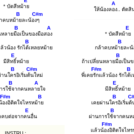
E
A
* บัดสีหม้าย
ให้น้องลอง
.. ตัดส
B
C#m
้าคบหม้าย
ละน้องๆ
B
A
E
ยนหลายมือ
เป็นของมือสอง
* บัดสีหม้าย
B
B
ล้วน้อง รักได้เ
หลยหม้าย
กล้าคบหม้าย
ละน้
E
B
มีสิทธิ์
หม้าย
ถ้าเปลี่ยนหลายมือ
เป็นข
B
C#m
F#m
B
ผ่านใคร
อิเริ่มต้น
ใหม่
พี่เคยรัก
แล้วน้อง รักได้เ
B
A
E
ารใช้จ
ากคนหลาย
ใจ
มีสิทธิ์
หม้าย
F#m
B
B
C
น้อง
อิติดใจไหรหม้าย
เคยผ่านใคร
อิเริ่มต้
E
B
้าคบต่อจากคน
อื่น
ผ่านการใช้จ
ากคนห
F#m
แล้วน้อง
อิติดใจไหร
INSTRU :