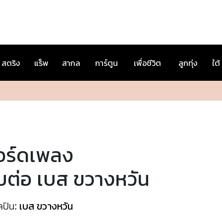
สตริง
แร็พ
สากล
การ์ตูน
เพื่อชีวิต
ลูกทุ่ง
ใต้
อร์ดเพลง
บต่อ เบส ขวางหวัน
ลปิน:
เบส ขวางหวัน