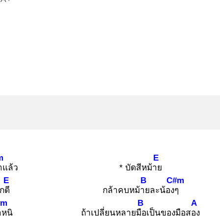
m
E
าแล้ว
* บัดสีหม้าย
E
B
C#m
ักดี
กล้าคบหม้าย
ละน้องๆ
#m
B
A
ำ
หนิ
ถ้าเปลี่ยนหลายมือ
เป็นของมือสอง