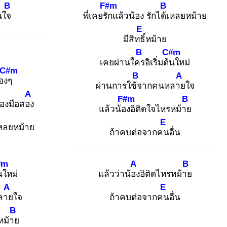
B
F#m
B
ินใจ
พี่เคยรัก
แล้วน้อง รักได้เ
หลยหม้าย
E
มีสิทธิ์
หม้าย
B
C#m
เคยผ่านใคร
อิเริ่มต้น
ใหม่
C#m
B
A
องๆ
ผ่านการใช้จ
ากคนหลาย
ใจ
A
F#m
B
องมือสอง
แล้วน้อง
อิติดใจไหรหม้าย
E
หลยหม้าย
ถ้าคบต่อจากคน
อื่น
#m
A
B
น
ใหม่
แล้วว่าน้อง
อิติดไหรหม้าย
A
E
ลาย
ใจ
ถ้าคบต่อจากคน
อื่น
B
หม้าย