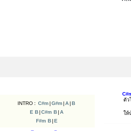
C#
ตัว
INTRO :
C#m
|
G#m
|
A
|
B
E
B
|
C#m
B
|
A
ให้
F#m
B
|
E