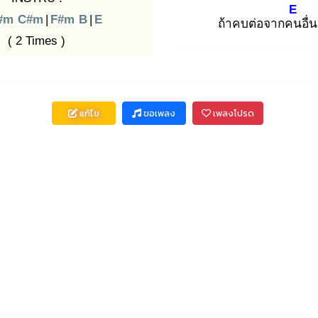
E
#m
C#m
|
F#m
B
|
E
ถ้าคบต่อจากคน
อ
( 2 Times )
แก้ไข
ขอเพลง
เพลงโปรด