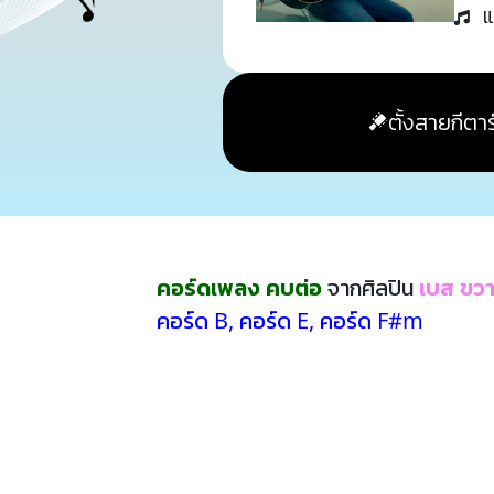
แ
ตั้งสายกีตาร
คอร์ดเพลง คบต่อ
จากศิลปิน
เบส ขวา
คอร์ด B
,
คอร์ด E
,
คอร์ด F#m