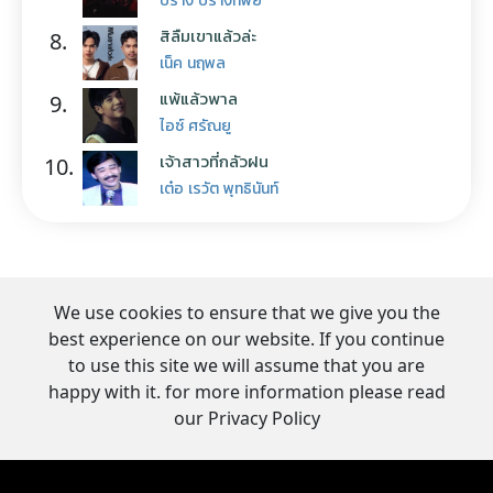
สิลืมเขาแล้วล่ะ
8.
เน็ค นฤพล
แพ้แล้วพาล
9.
ไอซ์ ศรัณยู
เจ้าสาวที่กลัวฝน
10.
เต๋อ เรวัต พุทธินันท์
We use cookies to ensure that we give you the
best experience on our website. If you continue
to use this site we will assume that you are
happy with it. for more information please read
our Privacy Policy