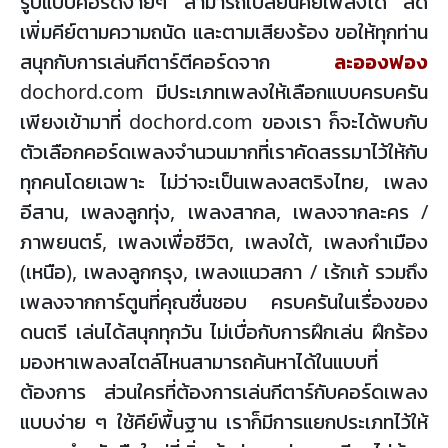
รูปแบบคอร์ดง่ายๆ สามารถเปลี่ยนคีย์เพลงได้ ลด
เพิ่มคีย์ตามความถนัด และตามเสียงร้อง ขอให้ทุกท่าน
สนุกกับการเล่นกีตาร์ตีคอร์ดจาก
ละอองฟอง
dochord.com มีประเภทเพลงให้เลือกแบบครบครัน
เพียงเข้ามาที่ dochord.com ของเรา ก็จะได้พบกับ
ตัวเลือกคอร์ดเพลงจำนวนมากที่เราคัดสรรมาไว้ให้กับ
ทุกคนโดยเฉพาะ ไม่ว่าจะเป็นเพลงสตริงไทย, เพลง
อีสาน, เพลงลูกทุ่ง, เพลงสากล, เพลงจากละคร /
ภาพยนตร์, เพลงเพื่อชีวิต, เพลงใต้, เพลงกำเมือง
(เหนือ), เพลงลูกกรุง, เพลงแนวสกา / เร้กเก้ รวมถึง
เพลงจากการ์ตูนที่คุณชื่นชอบ ครบครันในเรื่องของ
ดนตรี เล่นได้สนุกทุกวัน ไม่เบื่อกับการฝึกเล่น ฝึกร้อง
มองหาเพลงสไตล์ไหนสามารถค้นหาได้ในแบบที่
ต้องการ ส่วนใครที่ต้องการเล่นกีตาร์กับคอร์ดเพลง
แบบง่าย ๆ ใช้คีย์พื้นฐาน เราก็มีการแยกประเภทไว้ให้