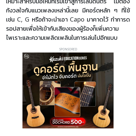
เหมาะสำหรับมือใหม่ที่เริ่มเข้าสู่การเล่นดนตรี ไม่ต้อง
กังวลใจกับแนวเพลงเหล่านี้เลย มีคอร์ดหลัก ๆ ที่ใช้
เช่น C, G หรือถ้าจะนำเอา Capo มาคาดไว้ ทำการด
รอปสายเพื่อให้เข้ากับเสียงของผู้ร้องก็เพิ่มความ
ไพเราะและความเพลิดเพลินในการเล่นไปอีกแบบ
SPONSORED