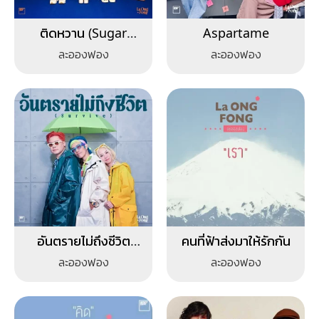
ติดหวาน (Sugar
Aspartame
Addict)
ละอองฟอง
ละอองฟอง
อันตรายไม่ถึงชีวิต
คนที่ฟ้าส่งมาให้รักกัน
(Survive)
ละอองฟอง
ละอองฟอง