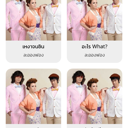
เหงาจนชิน
อะไร What?
ละอองฟอง
ละอองฟอง