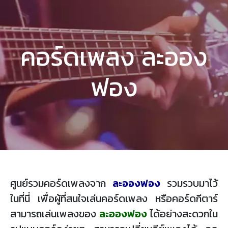
คอร์ดเพลง ละออง
ฟอง
ศูนย์รวมคอร์ดเพลงจาก
ละอองฟอง
รวมรวบมาไว้
ในที่นี่ เพื่อผู้ที่สนใจเล่นคอร์ดเพลง หรือคอร์ดกีตาร์
สามารถเล่นเพลงของ
ละอองฟอง
ได้อย่างสะดวกใน