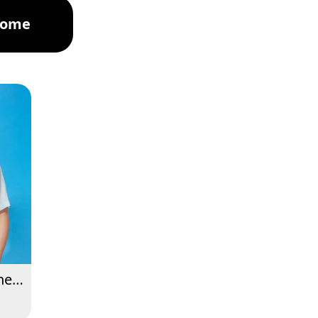
nome
the