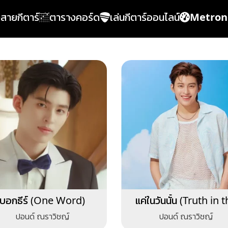
้งสายกีตาร์
ตารางคอร์ด
เล่นกีตาร์ออนไลน์
Metro
บอกธีร์ (One Word)
แค่ในวันนั้น (Truth in 
Eyes)
ปอนด์ ณราวิชญ์
ปอนด์ ณราวิชญ์