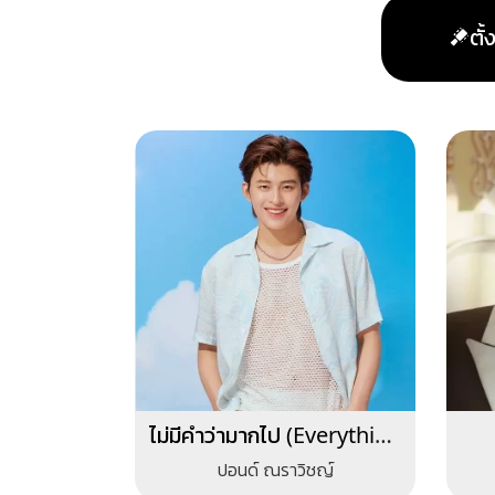
ตั
ไม่มีคำว่ามากไป (Everything
is for you)
ปอนด์ ณราวิชญ์