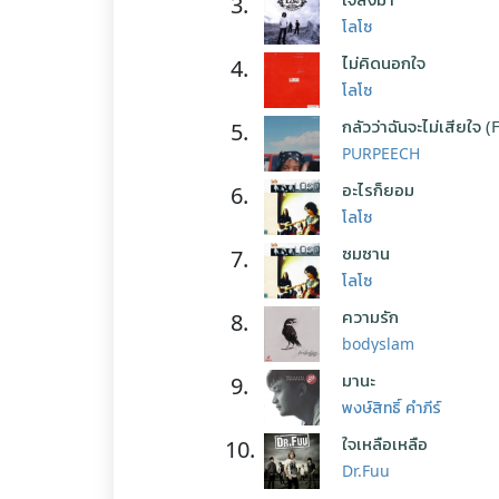
3.
โลโซ
ไม่คิดนอกใจ
4.
โลโซ
กลัวว่าฉันจะไม่เสียใจ (
5.
PURPEECH
อะไรก็ยอม
6.
โลโซ
ซมซาน
7.
โลโซ
ความรัก
8.
bodyslam
มานะ
9.
พงษ์สิทธิ์ คำภีร์
ใจเหลือเหลือ
10.
Dr.Fuu