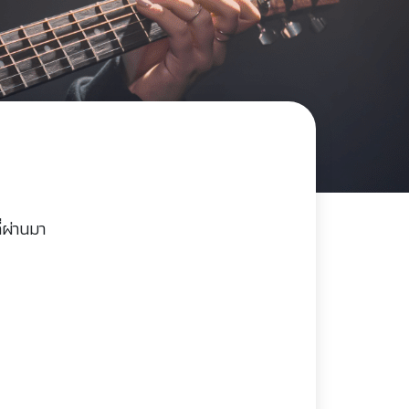
่ผ่านมา
)