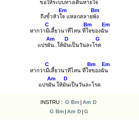
ขอให้ระบบ
ทางเดินหายใจ
Em
Bm
ถึงขั้วหัวใจ
แหลกสลายพัง
C
Bm
Em
หากว่ามีเ
สี้ยวนาที่ไหน ที่ใจ
ของฉัน
Am
D
G
แปรผัน
..ให้มัน
เป็นวันละโรค
C
Bm
Em
หากว่ามีเ
สี้ยวนาทีไหน ที่ใจข
องฉัน
Am
D
แปรผัน
ให้มัน
เป็นวันละโรค
INSTRU :
G
Bm
|
Am
D
G
Bm
|
Am
D
|
G