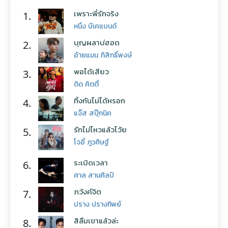
เพราะพี่รักจริง
1.
หนึ่ง บีเคแบนด์
บุญผลาบ่ฮอด
2.
อ้ายแมน ภิสิทธิ์พงษ์
พอได้เสียว
3.
ดิด คิตตี้
ทิ้งกันไม่ได้หรอก
4.
แจ๊ส สปุ๊กนิค
รักไม่ไหวแล้วโว้ย
5.
โจอี้ ภูวศิษฐ์
ระเบิดเวลา
6.
ศาล สานศิลป์
ภวังค์จิต
7.
ปราง ปรางทิพย์
สิลืมเขาแล้วล่ะ
8.