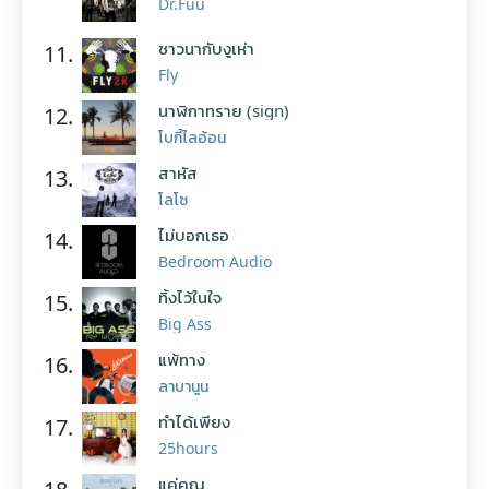
Dr.Fuu
ชาวนากับงูเห่า
11.
Fly
นาฬิกาทราย (sign)
12.
โบกี้ไลอ้อน
สาหัส
13.
โลโซ
ไม่บอกเธอ
14.
Bedroom Audio
ทิ้งไว้ในใจ
15.
Big Ass
แพ้ทาง
16.
ลาบานูน
ทำได้เพียง
17.
25hours
แค่คุณ