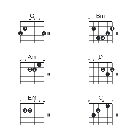
G
Bm
o
o
o
x
2
1
1
3
4
III
2
III
3
4
Am
D
x
o
o
x
o
o
1
2
3
1
2
III
3
III
Em
C
o
o
o
o
x
o
o
1
2
3
2
III
3
III