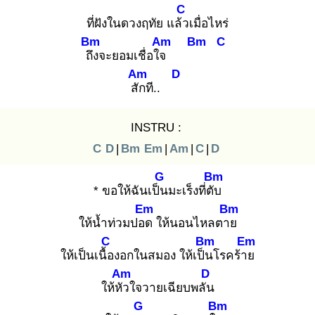
C
ที่ฝังในดวงฤทัย แล้ว
เมื่อไหร่
Bm
Am
Bm
C
ถึง
จะยอมเชื่อใจ
Am
D
สัก
ที..
INSTRU :
C
D
|
Bm
Em
|
Am
|
C
|
D
G
Bm
* ขอให้ฉันเป็น
มะเร็งที่ตับ
Em
Bm
ให้น้ำท่วมปอด
ให้นอนไหลตาย
C
Bm
Em
ให้เป็นเนื้อ
งอกในสมอง ให้เป็น
โรคร้าย
Am
D
ให้หัว
ใจวายเฉียบพลัน
G
Bm