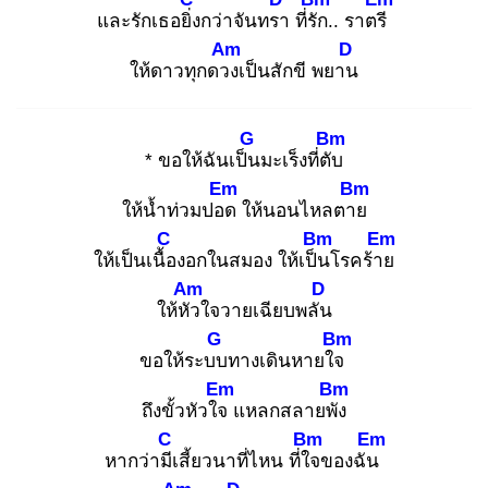
และรักเธอยิ่ง
กว่าจันทรา
ที่รัก
.. ราตรี
Am
D
ให้ดาวทุกดวง
เป็นสักขี พยาน
G
Bm
* ขอให้ฉันเป็น
มะเร็งที่ตับ
Em
Bm
ให้น้ำท่วมปอด
ให้นอนไหลตาย
C
Bm
Em
ให้เป็นเนื้อ
งอกในสมอง ให้เป็น
โรคร้าย
Am
D
ให้หัว
ใจวายเฉียบพลัน
G
Bm
ขอให้ระบบ
ทางเดินหายใจ
Em
Bm
ถึงขั้วหัวใจ
แหลกสลายพัง
C
Bm
Em
หากว่ามีเ
สี้ยวนาที่ไหน ที่ใจ
ของฉัน