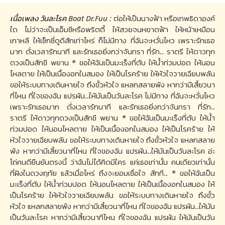
เนื้อเพลง วันละโรค Boat Dr.Fuu :
ต่อให้เป็นนางฟ้า หรือเทพธิดาองค์
ใด ไม่ว่าจะเป็นเอ็มซีหรือพริตตี้ ให้สวยจนหยาดฟ้า ให้หน้าเหมือน
เกาหลี ให้เซ็กซี่ดูดีสักเท่าไหร่ ก็ไม่มีทาง ที่ฉันจะหวั่นไหว เพราะรักเธอ
มาก ดั่งเวลารักนาที และรักเธอยิ่งกว่าจันทรา ที่รัก.. ราตรี ให้ดาวทุก
ดวงเป็นสักขี พยาน * ขอให้ฉันเป็นมะเร็งที่ตับ ให้น้ำท่วมปอด ให้นอน
ไหลตาย ให้เป็นเนื้องอกในสมอง ให้เป็นโรคร้าย ให้หัวใจวายเฉียบพลัน
ขอให้ระบบทางเดินหายใจ ถึงขั้วหัวใจ แหลกสลายพัง หากว่ามีเสี้ยวนา
ที่ไหน ที่ใจของฉัน แปรผัน..ให้มันเป็นวันละโรค ไม่มีทาง ที่ฉันจะหวั่นไหว
เพราะรักเธอมาก ดั่งเวลารักนาที และรักเธอยิ่งกว่าจันทรา ที่รัก..
ราตรี ให้ดาวทุกดวงเป็นสักขี พยาน * ขอให้ฉันเป็นมะเร็งที่ตับ ให้น้ำ
ท่วมปอด ให้นอนไหลตาย ให้เป็นเนื้องอกในสมอง ให้เป็นโรคร้าย ให้
หัวใจวายเฉียบพลัน ขอให้ระบบทางเดินหายใจ ถึงขั้วหัวใจ แหลกสลาย
พัง หากว่ามีเสี้ยวนาที่ไหน ที่ใจของฉัน แปรผัน..ให้มันเป็นวันละโรค อ่ะ
โถ่คนดียืนยันตรงนี้ ว่าฉันไม่ได้คิดมีใคร แค่เธอเท่านั้น คนเดียวเท่านั้น
ที่ฝังในดวงฤทัย แล้วเมื่อไหร่ ถึงจะยอมเชื่อใจ สักที.. * ขอให้ฉันเป็น
มะเร็งที่ตับ ให้น้ำท่วมปอด ให้นอนไหลตาย ให้เป็นเนื้องอกในสมอง ให้
เป็นโรคร้าย ให้หัวใจวายเฉียบพลัน ขอให้ระบบทางเดินหายใจ ถึงขั้ว
หัวใจ แหลกสลายพัง หากว่ามีเสี้ยวนาที่ไหน ที่ใจของฉัน แปรผัน..ให้มัน
เป็นวันละโรค หากว่ามีเสี้ยวนาทีไหน ที่ใจของฉัน แปรผัน ให้มันเป็นวัน