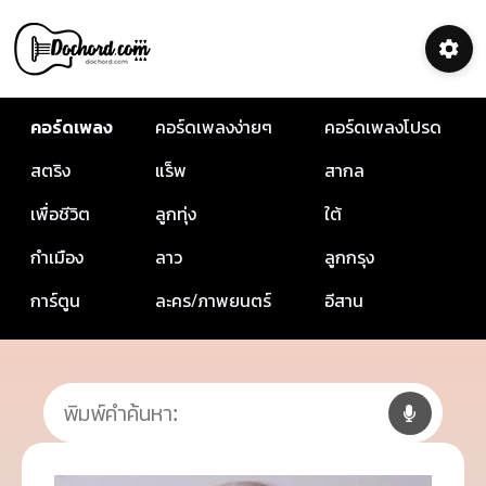
คอร์ดเพลง
คอร์ดเพลงง่ายๆ
คอร์ดเพลงโปรด
สตริง
แร็พ
สากล
เพื่อชีวิต
ลูกทุ่ง
ใต้
กำเมือง
ลาว
ลูกกรุง
การ์ตูน
ละคร/ภาพยนตร์
อีสาน