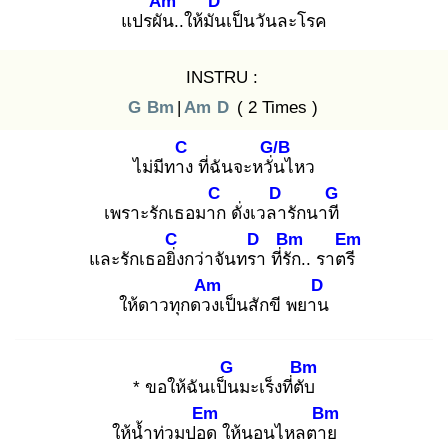
Am
D
แปรผัน
..ให้มัน
เป็นวันละโรค
INSTRU :
G
Bm
|
Am
D
( 2 Times )
C
G/B
ไม่มีทาง
ที่ฉันจะหวั่น
ไหว
C
D
G
เพราะรักเธอมาก
ดั่งเวลา
รักนาที
C
D
Bm
Em
และรักเธอยิ่ง
กว่าจันทรา
ที่รัก
.. ราตรี
Am
D
ให้ดาวทุกดวง
เป็นสักขี พยาน
G
Bm
* ขอให้ฉันเป็น
มะเร็งที่ตับ
Em
Bm
ให้น้ำท่วมปอด
ให้นอนไหลตาย