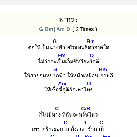
INTRO :
G
Bm
|
Am
D
( 2 Times )
G
Bm
ต่อให้เป็นนาง
ฟ้า หรือเทพธิดา
องค์ใด
Em
D
ไม่ว่าจะเป็น
เอ็มซีหรือพริต
ตี้
G
Bm
ให้สวยจนหยาด
ฟ้า ให้หน้าเหมือนเกา
หลี
Am
D
ให้เซ็กซี่ดู
ดีสักเท่าไหร่
C
G/B
ก็ไม่มีทาง
ที่ฉันจะหวั่น
ไหว
C
D
G
เพราะรักเธอมาก
ดั่งเวลา
รักนาที
C
D
Bm
Em