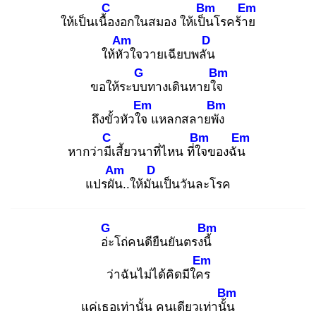
C
Bm
Em
ให้เป็นเนื้อ
งอกในสมอง ให้เป็น
โรคร้าย
Am
D
ให้หัว
ใจวายเฉียบพลัน
G
Bm
ขอให้ระบบ
ทางเดินหายใจ
Em
Bm
ถึงขั้วหัวใจ
แหลกสลายพัง
C
Bm
Em
หากว่ามีเ
สี้ยวนาที่ไหน ที่ใจ
ของฉัน
Am
D
แปรผัน
..ให้มัน
เป็นวันละโรค
G
Bm
อ่ะ
โถ่คนดียืนยันตรงนี้
Em
ว่าฉันไม่ได้คิดมีใคร
Bm
แค่เธอเท่านั้น คนเดียวเท่านั้น