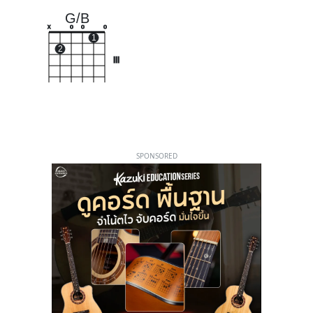
G/B
x
o
o
o
1
2
III
SPONSORED