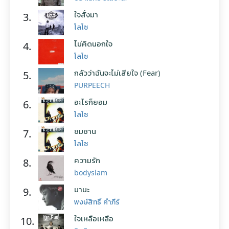
ใจสั่งมา
3.
โลโซ
ไม่คิดนอกใจ
4.
โลโซ
กลัวว่าฉันจะไม่เสียใจ (Fear)
5.
PURPEECH
อะไรก็ยอม
6.
โลโซ
ซมซาน
7.
โลโซ
ความรัก
8.
bodyslam
มานะ
9.
พงษ์สิทธิ์ คำภีร์
ใจเหลือเหลือ
10.