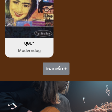
บุษบา
Moderndog
โหลดเพิ่ม +