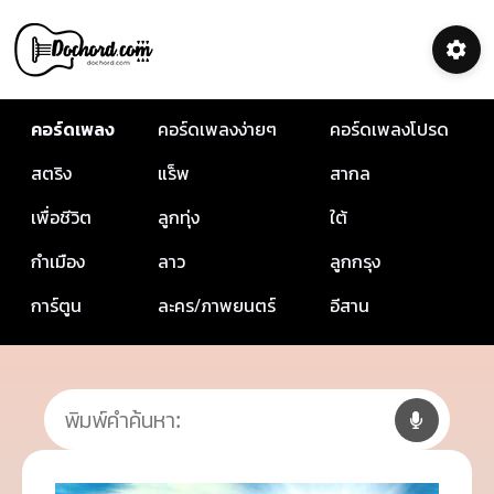
คอร์ดเพลง
คอร์ดเพลงง่ายๆ
คอร์ดเพลงโปรด
สตริง
แร็พ
สากล
เพื่อชีวิต
ลูกทุ่ง
ใต้
กำเมือง
ลาว
ลูกกรุง
การ์ตูน
ละคร/ภาพยนตร์
อีสาน