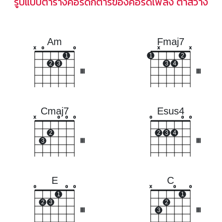
รูปแบบตารางคอร์ดกีตาร์ของคอร์ดเพลง ตาสว่าง
Am
Fmaj7
x
o
o
x
x
1
1
2
2
3
3
4
III
III
Cmaj7
Esus4
x
o
o
o
o
o
o
2
2
3
4
3
III
III
E
C
o
o
o
x
o
o
1
1
2
3
2
III
3
III