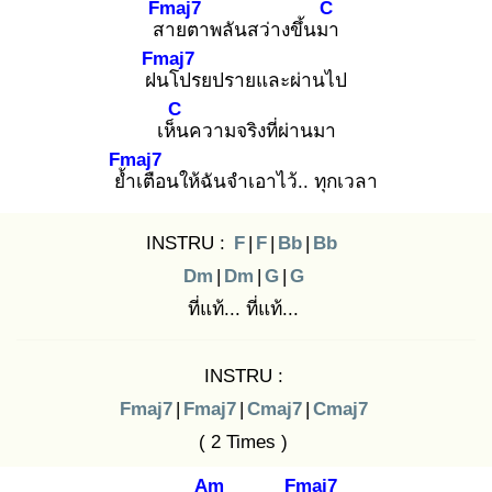
Fmaj7
C
สา
ยตาพลันสว่างขึ้นมา
Fmaj7
ฝน
โปรยปรายและผ่านไป
C
เห็น
ความจริงที่ผ่านมา
Fmaj7
ย้ำ
เตือนให้ฉันจำเอาไว้.. ทุกเวลา
INSTRU :
F
|
F
|
Bb
|
Bb
Dm
|
Dm
|
G
|
G
ที่แท้... ที่แท้...
INSTRU :
Fmaj7
|
Fmaj7
|
Cmaj7
|
Cmaj7
( 2 Times )
Am
Fmaj7