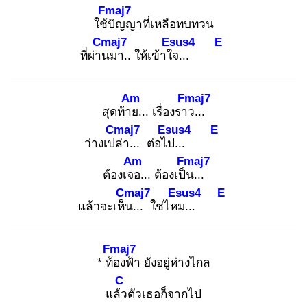
Fmaj7
ใช้ปั
ญญาที่เหลือทบทวน
Cmaj7
Esus4
E
ที่ผ่าน
มา.. ให้เข้าใจ
...
Am
Fmaj7
สุดท้าย
... เรื่องราว
...
Cmaj7
Esus4
E
ว่างเปล่
า... ต่อไป
...
Am
Fmaj7
ต้องเจอ
... ต้องเป็น
...
Cmaj7
Esus4
E
แล้วจะเห็น
... ใช่ไหม
...
Fmaj7
* ท้อ
งฟ้า ยังอยู่ห่างไกล
C
แล้ว
ตัวเธอก็จากไป