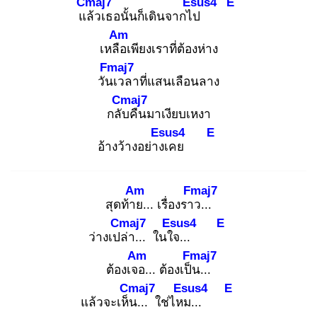
Cmaj7
Esus4
E
แล้
วเธอนั้นก็เดินจากไป
Am
เหลือ
เพียงเราที่ต้องห่าง
Fmaj7
วันเ
วลาที่แสนเลือนลาง
Cmaj7
กลับ
คืนมาเงียบเหงา
Esus4
E
อ้างว้างอย่างเ
คย
Am
Fmaj7
สุดท้าย
... เรื่องราว
...
Cmaj7
Esus4
E
ว่างเปล่
า... ในใจ
...
Am
Fmaj7
ต้องเจอ
... ต้องเป็น
...
Cmaj7
Esus4
E
แล้วจะเห็น
... ใช่ไหม
...