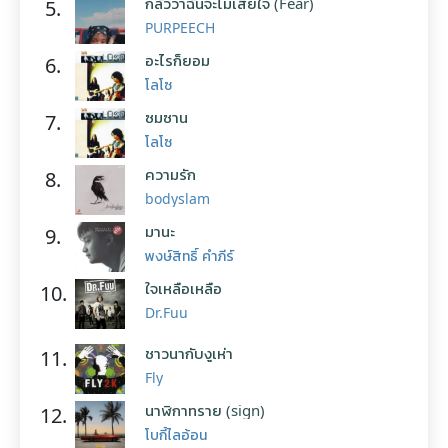
กลัวว่าฉันจะไม่เสียใจ (Fear)
5.
PURPEECH
อะไรก็ยอม
6.
โลโซ
ซมซาน
7.
โลโซ
ความรัก
8.
bodyslam
มานะ
9.
พงษ์สิทธิ์ คำภีร์
ใจเหลือเหลือ
10.
Dr.Fuu
ชาวนากับงูเห่า
11.
Fly
นาฬิกาทราย (sign)
12.
โบกี้ไลอ้อน