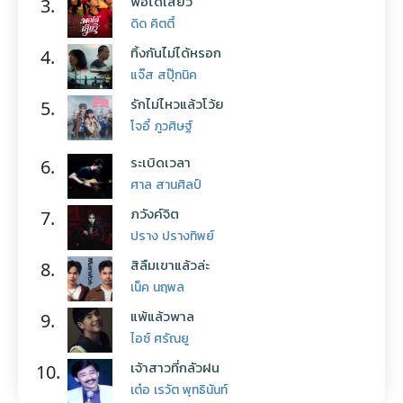
พอได้เสียว
3.
ดิด คิตตี้
ทิ้งกันไม่ได้หรอก
4.
แจ๊ส สปุ๊กนิค
รักไม่ไหวแล้วโว้ย
5.
โจอี้ ภูวศิษฐ์
ระเบิดเวลา
6.
ศาล สานศิลป์
ภวังค์จิต
7.
ปราง ปรางทิพย์
สิลืมเขาแล้วล่ะ
8.
เน็ค นฤพล
แพ้แล้วพาล
9.
ไอซ์ ศรัณยู
เจ้าสาวที่กลัวฝน
10.
เต๋อ เรวัต พุทธินันท์