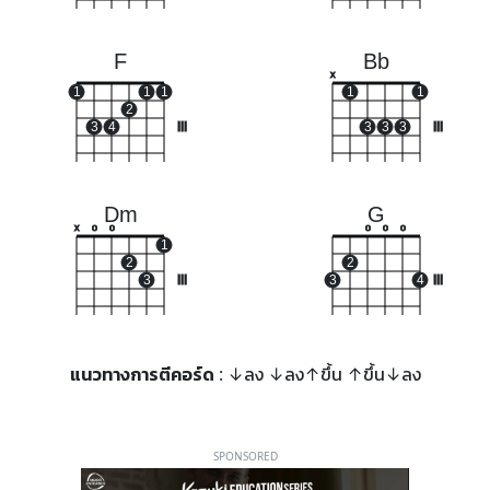
F
Bb
x
1
1
1
1
1
2
3
4
III
3
3
3
III
Dm
G
x
o
o
o
o
o
1
2
2
3
III
3
4
III
แนวทางการตีคอร์ด
: ↓ลง ↓ลง↑ขึ้น ↑ขึ้น↓ลง
SPONSORED