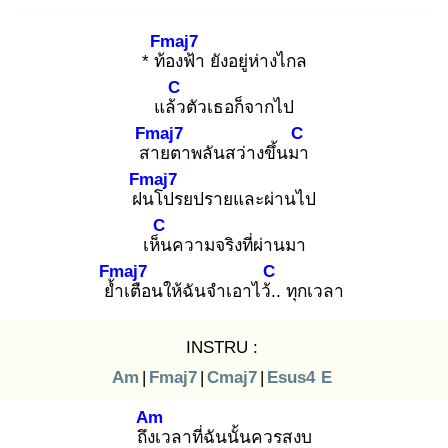
Fmaj7
* ท้อ
งฟ้า ยังอยู่ห่างไกล
C
แล้ว
ตัวเธอก็จากไป
Fmaj7
C
สา
ยตาพลันสว่างขึ้นมา
Fmaj7
ฝน
โปรยปรายและผ่านไป
C
เห็น
ความจริงที่ผ่านมา
Fmaj7
C
ย้ำ
เตือนให้ฉันจำเอาไว้..
ทุกเวลา
INSTRU :
Am
|
Fmaj7
|
Cmaj7
|
Esus4
E
Am
ถึงเ
วลาที่ฉันนั้นควรสงบ