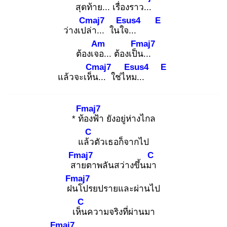
สุดท้าย
... เรื่องราว
...
Cmaj7
Esus4
E
ว่างเปล่
า... ในใจ
...
Am
Fmaj7
ต้องเจอ
... ต้องเป็น
...
Cmaj7
Esus4
E
แล้วจะเห็น
... ใช่ไหม
...
Fmaj7
* ท้อ
งฟ้า ยังอยู่ห่างไกล
C
แล้ว
ตัวเธอก็จากไป
Fmaj7
C
สา
ยตาพลันสว่างขึ้นมา
Fmaj7
ฝน
โปรยปรายและผ่านไป
C
เห็น
ความจริงที่ผ่านมา
Fmaj7