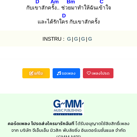
D
Am
Bm
C
กับเขา
สักครั้ง.
. ช่วยม
าทำให้ฉันเข้า
ใจ
D
และได้รักใคร
กับเขาสักครั้ง
INSTRU :
G
|
G
|
G
|
G
แก้ไข
ขอเพลง
เพลงโปรด
คอร์ดเพลง โปรดส่งใครมารักฉันที
ได้รับอนุญาตใช้ลิขสิทธิ์เพลง
จาก บริษัท จีเอ็มเอ็ม มิวสิค พับลิชชิ่ง อินเตอร์เนชั่นแนล จำกัด
(GMM MPI)