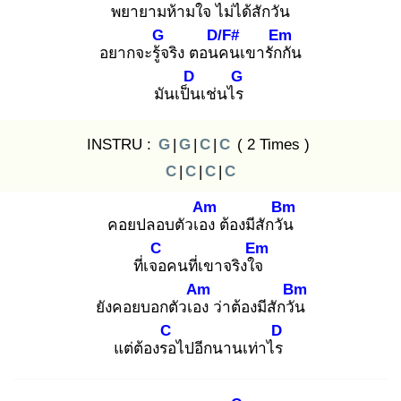
พยายามห้าม
ใจ ไม่ได้สักวัน
G
D/F#
Em
อยากจะรู้จ
ริง ตอนค
นเขารักกั
น
D
G
มันเป็น
เช่นไร
INSTRU :
G
|
G
|
C
|
C
( 2 Times )
C
|
C
|
C
|
C
Am
Bm
คอยปลอบตัวเอง
ต้องมีสักวัน
C
Em
ที่เจอ
คนที่เขาจริงใจ
Am
Bm
ยังคอยบอกตัวเอง
ว่าต้องมีสักวัน
C
D
แต่ต้องรอ
ไปอีกนานเท่าไร