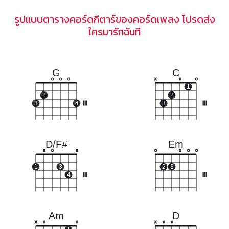
รูปแบบตารางคอร์ดกีตาร์ของคอร์ดเพลง โปรดส่ง
ใครมารักฉันที
G
C
o
o
o
x
o
o
1
2
2
3
4
III
3
III
D/F#
Em
o
o
o
o
o
o
o
1
3
2
3
4
III
III
Am
D
x
o
o
x
o
o