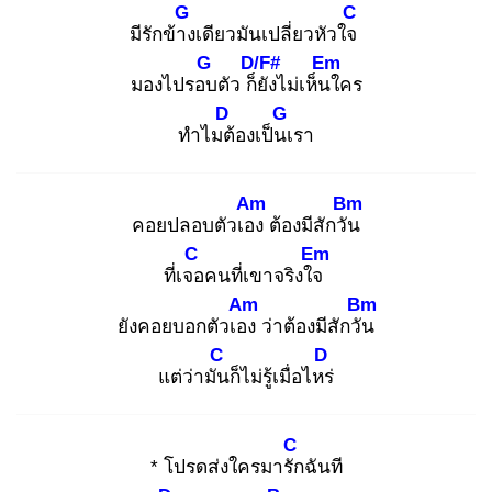
G
C
มีรักข้าง
เดียวมันเปลี่ยวหัวใจ
G
D/F#
Em
มองไปรอบ
ตัว ก็ยั
งไม่เห็นใ
คร
D
G
ทำไมต้
องเป็นเ
รา
Am
Bm
คอยปลอบตัวเอง
ต้องมีสักวัน
C
Em
ที่เจอ
คนที่เขาจริงใจ
Am
Bm
ยังคอยบอกตัวเอง
ว่าต้องมีสักวัน
C
D
แต่ว่ามัน
ก็ไม่รู้เมื่อไหร่
C
* โปรดส่งใครมารัก
ฉันที