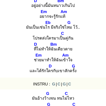
D
Bm
อยู่อ
ย่างนี้มันหนาว
เกินไป
Em
Am
อยา
กจะรู้รักแท้
Eb
G
มันเป็นเช่นไร
มีจริงใช่ไหม
โว้..
C
โปรดส่งใครมาเป็น
คู่กัน
D
Bm
ที่ไ
ม่ทำให้ฉัน
เดียวดาย
Em
Am
ช่วย
มาทำให้ฉันเข้า
ใจ
D
G
และได้รักใคร
กับเขาสักครั้ง
INSTRU :
G
|
C
|
G
|
C
G
C
มันอ้างว้าง
จน ทนไม่ไ
หว
G
C