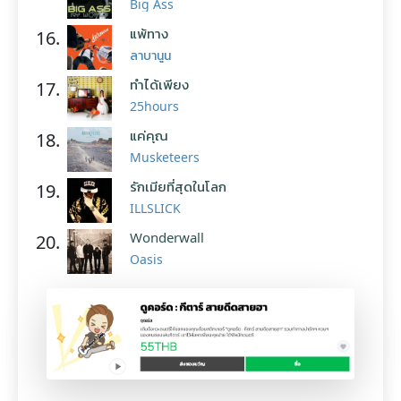
Big Ass
แพ้ทาง
16.
ลาบานูน
ทำได้เพียง
17.
25hours
แค่คุณ
18.
Musketeers
รักเมียที่สุดในโลก
19.
ILLSLICK
Wonderwall
20.
Oasis