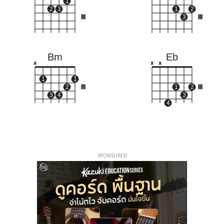
1
2
3
1
2
III
3
III
Bm
Eb
x
x
x
1
1
2
III
1
2
III
3
4
3
4
SPONSORED