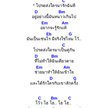
C
* โปรดส่งใครมารัก
ฉันที
D
Bm
อยู่อ
ย่างนี้มันหนาว
เกินไป
Em
Am
อยา
กจะรู้รักแท้
Eb
G
มันเป็นเช่นไร
มีจริงใช่ไหม
โว้..
C
โปรดส่งใครมาเป็น
คู่กัน
D
Bm
ที่ไ
ม่ทำให้ฉัน
เดียวดาย
Em
Am
ช่วย
มาทำให้ฉันเข้า
ใจ
D
G
และได้รักใคร
กับเขาสักครั้ง
C
Bm
C
โว้ว
โฮ โฮ..
โฮ โฮ..