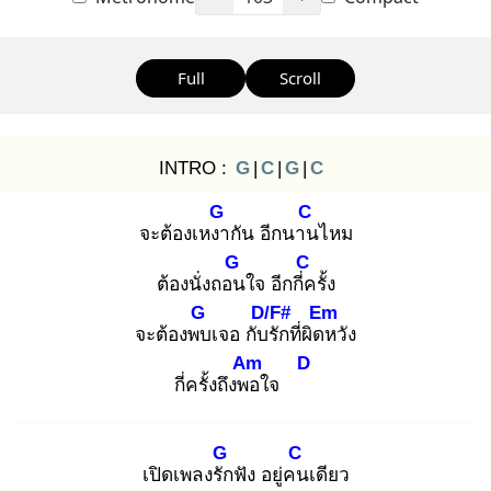
Full
Scroll
INTRO :
G
|
C
|
G
|
C
G
C
จะต้องเหงา
กัน อีกนาน
ไหม
G
C
ต้องนั่งถอน
ใจ อีกกี่ค
รั้ง
G
D/F#
Em
จะต้องพบ
เจอ กับรั
กที่ผิดห
วัง
Am
D
กี่ครั้งถึงพอ
ใจ
G
C
เปิดเพลงรัก
ฟัง อยู่คน
เดียว