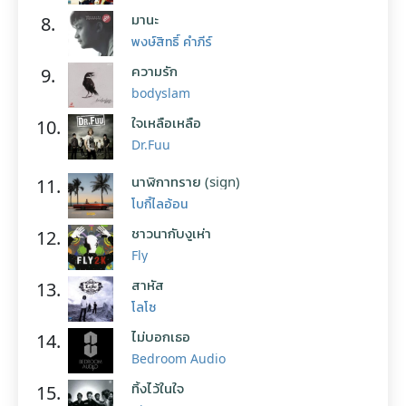
มานะ
8.
พงษ์สิทธิ์ คำภีร์
ความรัก
9.
bodyslam
ใจเหลือเหลือ
10.
Dr.Fuu
นาฬิกาทราย (sign)
11.
โบกี้ไลอ้อน
ชาวนากับงูเห่า
12.
Fly
สาหัส
13.
โลโซ
ไม่บอกเธอ
14.
Bedroom Audio
ทิ้งไว้ในใจ
15.