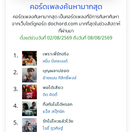
คอร์ดเพลงค้นหามากสุด
คอร์ดเพลงค้นหามากสุด เป็นคอร์ดเพลงที่มีการค้นหาค้นหา
จากเว็บไซต์ดูคอร์ด dochord.com มากที่สุดในช่วงสัปดาห์
ที่ผ่านมา
ตั้งแต่ช่วงวันที่ 02/08/2569 ถึงวันที่ 08/08/2569
เพราะพี่รักจริง
1.
หนึ่ง บีเคแบนด์
บุญผลาบ่ฮอด
2.
อ้ายแมน ภิสิทธิ์พงษ์
พอได้เสียว
3.
ดิด คิตตี้
ทิ้งกันไม่ได้หรอก
4.
แจ๊ส สปุ๊กนิค
รักไม่ไหวแล้วโว้ย
5.
โจอี้ ภูวศิษฐ์