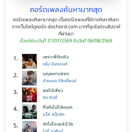
คอร์ดเพลงค้นหามากสุด
คอร์ดเพลงค้นหามากสุด เป็นคอร์ดเพลงที่มีการค้นหาค้นหา
จากเว็บไซต์ดูคอร์ด dochord.com มากที่สุดในช่วงสัปดาห์
ที่ผ่านมา
ตั้งแต่ช่วงวันที่ 31/07/2569 ถึงวันที่ 06/08/2569
เพราะพี่รักจริง
1.
หนึ่ง บีเคแบนด์
บุญผลาบ่ฮอด
2.
อ้ายแมน ภิสิทธิ์พงษ์
พอได้เสียว
3.
ดิด คิตตี้
ทิ้งกันไม่ได้หรอก
4.
แจ๊ส สปุ๊กนิค
รักไม่ไหวแล้วโว้ย
5.
โจอี้ ภูวศิษฐ์