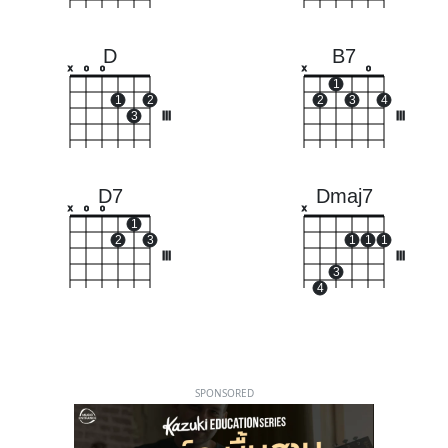
D
B7
x
o
o
x
o
1
1
2
2
3
4
3
III
III
D7
Dmaj7
x
o
o
x
1
2
3
1
1
1
III
III
3
4
SPONSORED