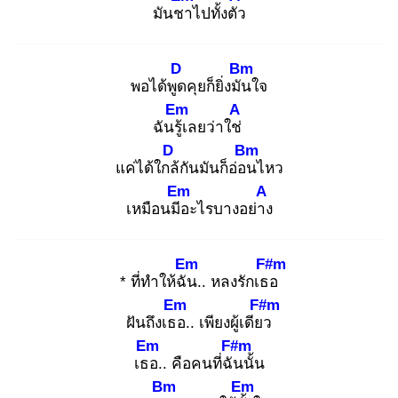
มันชา
ไปทั้งตัว
D
Bm
พอได้พูด
คุยก็ยิ่งมัน
ใจ
Em
A
ฉันรู้เ
ลยว่าใช่
D
Bm
แค่ได้ใกล้
กันมันก็อ่อน
ไหว
Em
A
เหมือนมีอ
ะไรบางอย่าง
Em
F#m
* ที่ทำให้ฉัน
.. หลงรักเธอ
Em
F#m
ฝันถึงเธอ
.. เพียงผู้เดียว
Em
F#m
เธอ
.. คือคนที่ฉัน
นั้น
Bm
Em