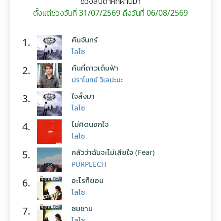
ช่วงสัปดาห์ที่ผ่านมา
ตั้งแต่ช่วงวันที่ 31/07/2569 ถึงวันที่ 06/08/2569
คืนจันทร์
1.
โลโซ
คืนที่ดาวเต็มฟ้า
2.
ปราโมทย์ วิเลปะนะ
ใจสั่งมา
3.
โลโซ
ไม่คิดนอกใจ
4.
โลโซ
กลัวว่าฉันจะไม่เสียใจ (Fear)
5.
PURPEECH
อะไรก็ยอม
6.
โลโซ
ซมซาน
7.
โลโซ