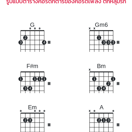
รูปแบบตารางคอร์ดกีตาร์ของคอร์ดเพลง ตกหลุมรัก
G
Gm6
o
o
o
x
x
2
1
3
4
III
3
3
3
III
F#m
Bm
x
1
1
1
1
1
1
III
2
III
3
4
3
4
Em
A
o
o
o
o
x
o
o
2
3
2
1
3
III
III