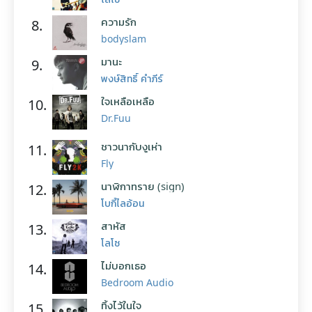
ความรัก
8.
bodyslam
มานะ
9.
พงษ์สิทธิ์ คำภีร์
ใจเหลือเหลือ
10.
Dr.Fuu
ชาวนากับงูเห่า
11.
Fly
นาฬิกาทราย (sign)
12.
โบกี้ไลอ้อน
สาหัส
13.
โลโซ
ไม่บอกเธอ
14.
Bedroom Audio
ทิ้งไว้ในใจ
15.