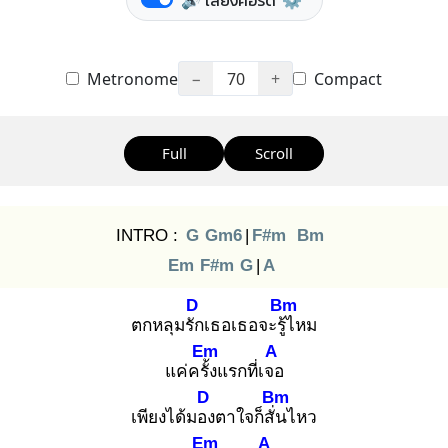
🔊 เสียงคอร์ด
⚙️
Metronome
−
70
+
Compact
Full
Scroll
INTRO :
G
Gm6
|
F#m
Bm
Em
F#m
G
|
A
D
Bm
ตกหลุมรัก
เธอเธอจะรู้ไ
หม
Em
A
แค่ครั้ง
แรกที่เจอ
D
Bm
เพียงได้มอง
ตาใจก็สั่น
ไหว
Em
A