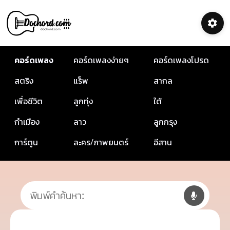
คอร์ดเพลง
คอร์ดเพลงง่ายๆ
คอร์ดเพลงโปรด
สตริง
แร็พ
สากล
เพื่อชีวิต
ลูกทุ่ง
ใต้
กำเมือง
ลาว
ลูกกรุง
การ์ตูน
ละคร/ภาพยนตร์
อีสาน