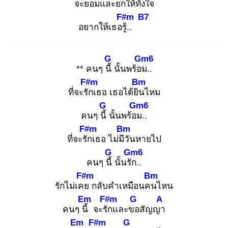
จะยอม
และยกให้ทั้ง
ใจ
F#m
B7
อยากให้เธอรู้.
.
G
Gm6
** คนๆ นี้
นั้นพร้อม
..
F#m
Bm
ที่จะรัก
เธอ เธอได้ยิน
ไหม
G
Gm6
คนๆ นี้
นั้นพร้อม
..
F#m
Bm
ที่จะรัก
เธอ ไม่มีวั
นหายไป
G
Gm6
คนๆ นี้
นั้นรัก
..
F#m
Bm
รักไม่เคย
กลับคำเหมือนคน
ไหน
Em
F#m
G
A
คนๆ นี้
จะรัก
และขอ
สัญญา
Em
F#m
G