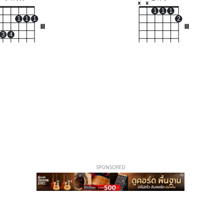
x
x
1
1
1
1
1
1
2
III
III
3
4
SPONSORED