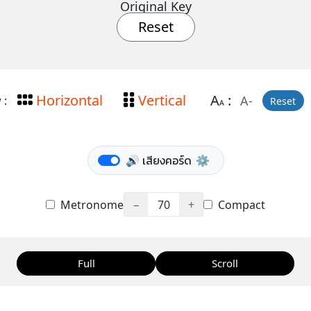
Original Key
Reset
Horizontal
Vertical
A
:
A-
 :
Reset
A
🔊 เสียงคอร์ด
⚙️
Metronome
−
70
+
Compact
Full
Scroll