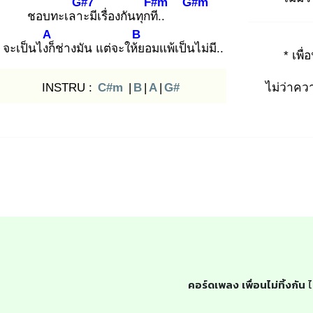
G#7
F#m
G#m
ชอบทะเลาะ
มีเรื่องกันทุกที.
.
A
B
จะเป็นไงก็
ช่างมัน แต่จะให้ย
อมแพ้เป็นไม่มี..
* เพื่
INSTRU :
C#m
|
B
|
A
|
G#
ไม่ว่าคว
คอร์ดเพลง เพื่อนไม่ทิ้งกัน
ไ