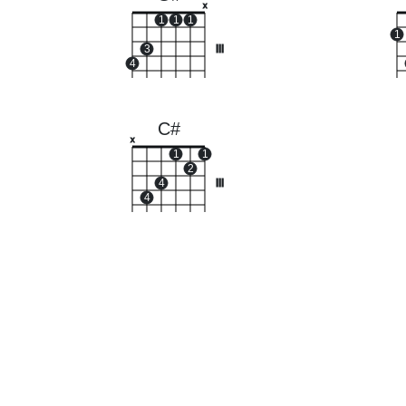
x
1
1
1
1
3
III
4
C#
x
1
1
2
4
III
4