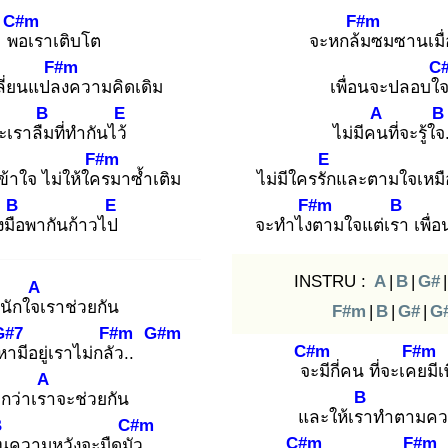
C#m
F#m
พอ
เราเติบโต
จะหกล้ม
ซมซานเมื
F#m
C
ลี่ยนแปลง
ความคิดเดิม
เพื่อนจะปลอบใจ
B
E
A
B
ะเราลืม
ที่ทำกันไว้
ไม่มีคน
ที่จะรู้ใจ
F#m
E
้าใจ ไม่ให้ใคร
มาซ้ำเติม
ไม่มีใครรัก
และตามใจเหมือ
B
E
F#m
B
งมือ
พากันก้าวไป
จะทำไงต
ามใจแต่เรา
เพื่อ
INSTRU :
A
|
B
|
G#
|
A
นักใจเ
ราช่วยกัน
F#m
|
B
|
G#
|
G
G#7
F#m
G#m
C#m
F#m
หา
มีอยู่เราไม่กลัว
..
จะ
มีกี่คน ที่จะเคย
มีเ
A
B
กว่าเรา
จะช่วยกัน
และให้เรา
ทำตามคว
B
C#m
C#m
F#m
ัน
ความหวังจะมืดมัว
..