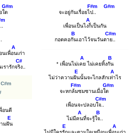
G#m
F#m
G#m
่อใด
จะอยู่กันเรื่อยไป.
.
#m
A
.
.
เพื่อนเป็นไงก็
เป็นกัน
B
C#m
.
.
กอดคอกัน
เอาไว้จนวันตาย
..
A
นเพื่อน
เก่า
A
B
C#
* เพื่อนไม่เคย
ไม่เคยทิ้งกัน
นเรารักจริง
..
E
A
ไม่ว่าความฝัน
นั้นจะไกลสักเท่า
ไร
C#m
F#m
G#m
จะหกล้ม
ซมซานเมื่อใด
#
C#m
เพื่อนจะปลอบใจ.
.
พื่อนดี
A
B
E
ไม่มีคน
ที่จะรู้ใจ.
.
ามฝัน
E
A
ไม่มีใครรัก
และตามใจเหมือนเพื่อน
เก่า