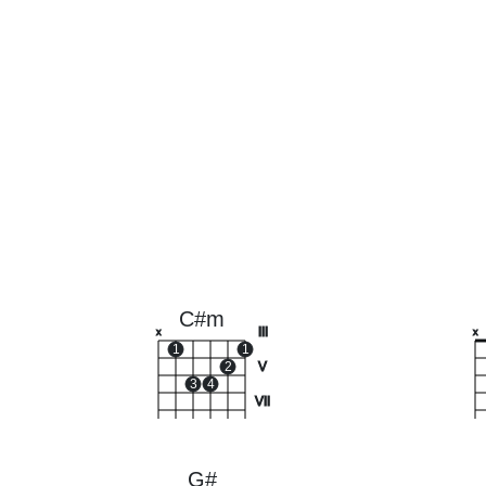
C#m
III
x
x
1
1
2
V
3
4
VII
G#