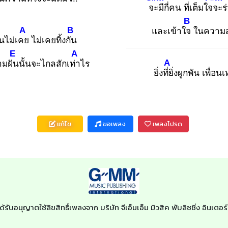
จะ
มีกี่คน ที่เต็มใจจ
ะร
B
A
B
และเข้าใจ
ในความ
อนไม่เคย
ไม่เคยทิ้งกัน
E
A
A
ามฝัน
นั้นจะไกลสักเท่า
ไร
ยิ่งที่ยิ่
งผูกพัน เพื่อนเท
แก้ไข
ขอเพลง
เพลงโปรด
ด้รับอนุญาตใช้ลิขสิทธิ์เพลงจาก บริษัท จีเอ็มเอ็ม มิวสิค พับลิชชิ่ง อินเ