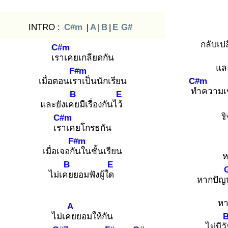
INTRO :
C#m
|
A
|
B
|
E
G#
กลับเป
C#m
เรา
เคยเกลียดกัน
แล
F#m
เมื่อตอนเรา
เป็นนักเรียน
C#m
ทำ
ความเข
B
E
และยังเคย
มีเรื่องกันไว้
จู
C#m
เรา
เคยโกรธกัน
F#m
เมื่อเจอกัน
ในชั้นเรียน
ห
B
E
ไม่เคย
ยอมฟังผู้ใด
หากปัญ
หา
A
ไม่เคย
ยอมให้กัน
ไม่มีว