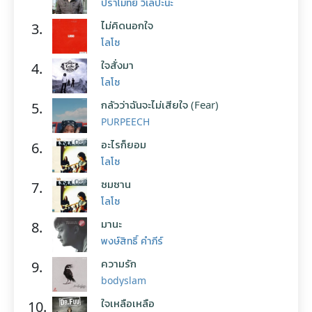
ปราโมทย์ วิเลปะนะ
ไม่คิดนอกใจ
3.
โลโซ
ใจสั่งมา
4.
โลโซ
กลัวว่าฉันจะไม่เสียใจ (Fear)
5.
PURPEECH
อะไรก็ยอม
6.
โลโซ
ซมซาน
7.
โลโซ
มานะ
8.
พงษ์สิทธิ์ คำภีร์
ความรัก
9.
bodyslam
ใจเหลือเหลือ
10.