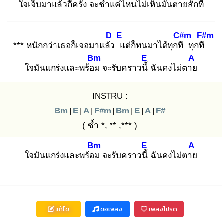
ใจเจ็บมาแล้ว
กี่ครั้ง จะช้ำ
แค่ไหนไม่เห็นมันตาย
สักที
D
E
C#m
F#m
*** หนักกว่าเธอก็เจอมาแล้ว
แ
ต่ก็ทนมาได้ทุกที
ทุกที
Bm
E
A
ใจมันแกร่งและพร้อม
จะรับคราวนี้
ฉันคงไม่ตาย
INSTRU :
Bm
|
E
|
A
|
F#m
|
Bm
|
E
|
A
|
F#
( ซ้ำ *, ** ,*** )
Bm
E
A
ใจมันแกร่งและพร้อม
จะรับคราวนี้
ฉันคงไม่ตาย
แก้ไข
ขอเพลง
เพลงโปรด