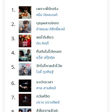
เพราะพี่รักจริง
1.
หนึ่ง บีเคแบนด์
บุญผลาบ่ฮอด
2.
อ้ายแมน ภิสิทธิ์พงษ์
พอได้เสียว
3.
ดิด คิตตี้
ทิ้งกันไม่ได้หรอก
4.
แจ๊ส สปุ๊กนิค
รักไม่ไหวแล้วโว้ย
5.
โจอี้ ภูวศิษฐ์
ระเบิดเวลา
6.
ศาล สานศิลป์
ภวังค์จิต
7.
ปราง ปรางทิพย์
สิลืมเขาแล้วล่ะ
8.