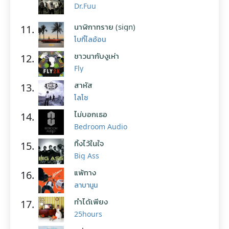
Dr.Fuu
นาฬิกาทราย (sign)
11.
โบกี้ไลอ้อน
ชาวนากับงูเห่า
12.
Fly
สาหัส
13.
โลโซ
ไม่บอกเธอ
14.
Bedroom Audio
ทิ้งไว้ในใจ
15.
Big Ass
แพ้ทาง
16.
ลาบานูน
ทำได้เพียง
17.
25hours