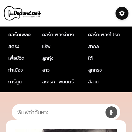
คอร์ดเพลง
คอร์ดเพลงง่ายๆ
คอร์ดเพลงโปรด
สตริง
แร็พ
สากล
เพื่อชีวิต
ลูกทุ่ง
ใต้
กำเมือง
ลาว
ลูกกรุง
การ์ตูน
ละคร/ภาพยนตร์
อีสาน