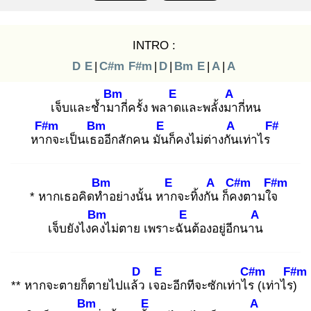
INTRO :
D
E
|
C#m
F#m
|
D
|
Bm
E
|
A
|
A
Bm
E
A
เจ็บและช้ำมา
กี่ครั้ง พลาด
และพลั้งมา
กี่หน
F#m
Bm
E
A
F#
หาก
จะเป็นเธอ
อีกสักคน มัน
ก็คงไม่ต่างกัน
เท่าไร
Bm
E
A
C#m
F#m
* หากเธอคิดทำ
อย่างนั้น หาก
จะทิ้งกัน
ก็คง
ตามใจ
Bm
E
A
เจ็บยังไงคง
ไม่ตาย เพราะฉัน
ต้องอยู่อีกนาน
D
E
C#m
F#m
** หากจะตายก็ตายไปแล้ว
เจอ
ะอีกทีจะซักเท่าไร
(เท่าไร)
Bm
E
A