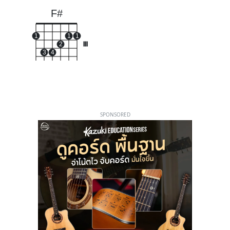
F#
1
1
1
2
III
3
4
SPONSORED