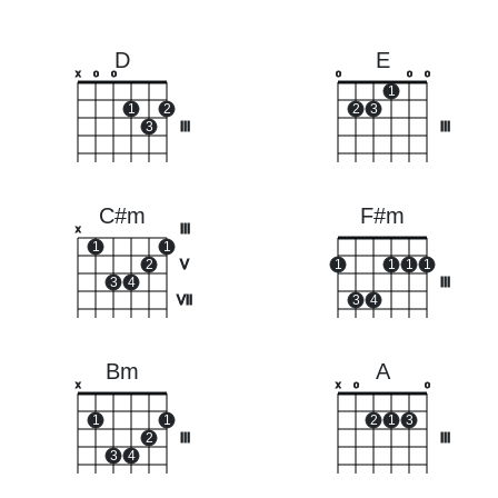
D
E
x
o
o
o
o
o
1
1
2
2
3
3
III
III
C#m
F#m
III
x
1
1
2
V
1
1
1
1
3
4
III
VII
3
4
Bm
A
x
x
o
o
1
1
2
1
3
2
III
III
3
4