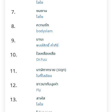
โลโซ
ซมซาน
7.
โลโซ
ความรัก
8.
bodyslam
มานะ
9.
พงษ์สิทธิ์ คำภีร์
ใจเหลือเหลือ
10.
Dr.Fuu
นาฬิกาทราย (sign)
11.
โบกี้ไลอ้อน
ชาวนากับงูเห่า
12.
Fly
สาหัส
13.
โลโซ