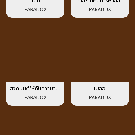
แล่น
สาละวนกับการหาของ
รับประทาน
PARADOX
PARADOX
สวดมนต์ให้กับความว่าง
เบลอ
เปล่า
PARADOX
PARADOX