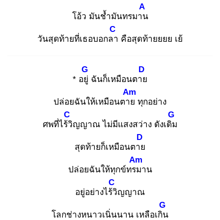
A
โอ้ว มันช้ำมันทรมาน
C
วันสุดท้ายที่เธอบอกลา
คือสุดท้ายยยย เย้
G
D
* อยู่
ฉันก็เหมือนตาย
Am
ปล่อยฉันให้เหมือนตาย
ทุกอย่าง
C
G
ศพที่ไร้วิ
ญญาณ ไม่มีแสงสว่าง ดังเดิม
D
สุดท้ายก็เหมือนตาย
Am
ปล่อยฉันให้ทุกข์ทรม
าน
C
อยู่อย่างไร้วิ
ญญาณ
G
โลกช่างหนาวเนิ่นนาน เหลือเกิน