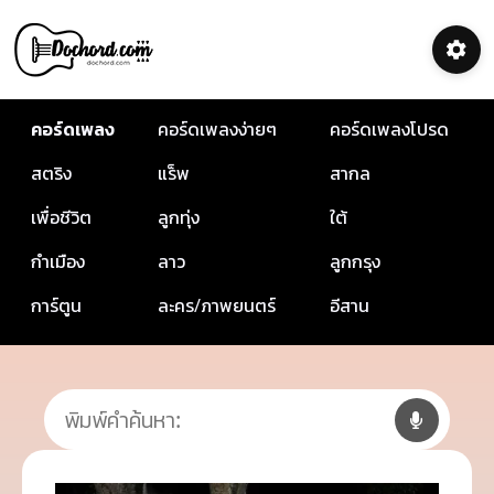
คอร์ดเพลง
คอร์ดเพลงง่ายๆ
คอร์ดเพลงโปรด
สตริง
แร็พ
สากล
เพื่อชีวิต
ลูกทุ่ง
ใต้
กำเมือง
ลาว
ลูกกรุง
การ์ตูน
ละคร/ภาพยนตร์
อีสาน