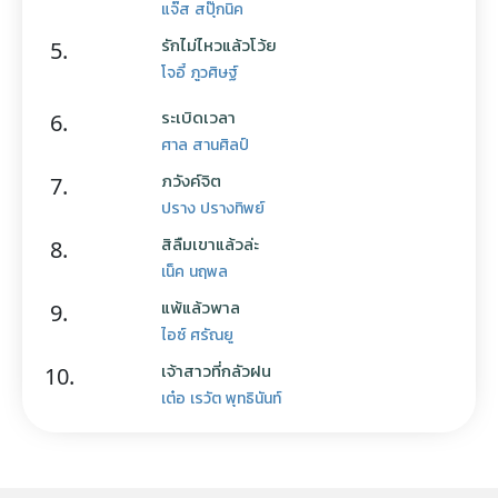
แจ๊ส สปุ๊กนิค
รักไม่ไหวแล้วโว้ย
5.
โจอี้ ภูวศิษฐ์
ระเบิดเวลา
6.
ศาล สานศิลป์
ภวังค์จิต
7.
ปราง ปรางทิพย์
สิลืมเขาแล้วล่ะ
8.
เน็ค นฤพล
แพ้แล้วพาล
9.
ไอซ์ ศรัณยู
เจ้าสาวที่กลัวฝน
10.
เต๋อ เรวัต พุทธินันท์