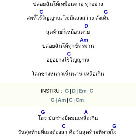
ปล่อยฉันให้เหมือนตาย
ทุกอย่าง
C
G
ศพที่ไร้วิ
ญญาณ ไม่มีแสงสว่าง ดังเดิม
D
สุดท้ายก็เหมือนตาย
Am
ปล่อยฉันให้ทุกข์ทรม
าน
C
อยู่อย่างไร้วิ
ญญาณ
โลกช่างหนาวเนิ่นนาน เหลือเกิน
INSTRU :
G
|
D
|
Em
|
C
G
|
Am
|
C
|
Cm
G
A
โอว
มันช่างมืดมนเหลือ
เกิน
C
G
วันสุดท้ายที่เธอต้องลา
คือวันสุดท้ายที่หายใจ