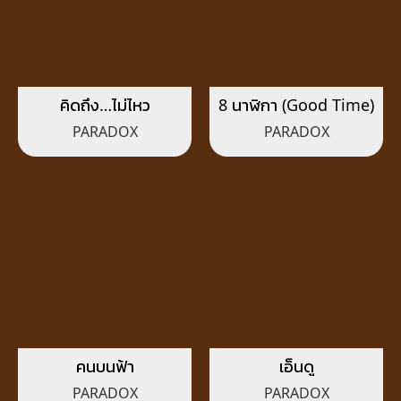
คิดถึง…ไม่ไหว
8 นาฬิกา (Good Time)
PARADOX
PARADOX
คนบนฟ้า
เอ็นดู
PARADOX
PARADOX