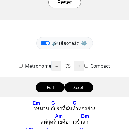
Reset
🔊 เสียงคอร์ด
⚙️
Metronome
−
75
+
Compact
Full
Scroll
Em
G
C
ทร
มาน กับ
รักที่ฉันทำ
ทุกอย่าง
Am
Bm
แต่สุดท้าย
คือการร่ำลา