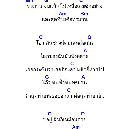
Em
G
C
ทร
มาน จบ
แล้ว ไม่เหลือเลย
ซักอย่าง
Am
Bm
และสุดท้าย
คือทรมาน
C
G
โอว
มันช่างมืดมนเหลือเกิน
A
โลกของฉันมันพังทลาย
C
เธอกระซิบว่าเธอต้องลา
แล้วก็หายไป
G
A
โอ้ว
มันช้ำมันทรมาน
C
วันสุดท้ายที่เธอบอกลา
คือสุดท้าย เย้..
G
D
* อยู่
ฉันก็เหมือนตาย
Am