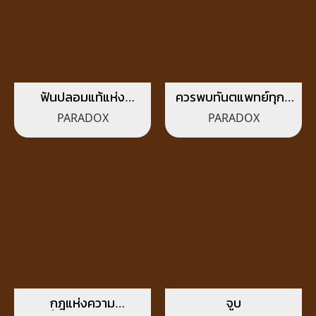
ฟันปลอมแท้แห่ง
ควรพบทันตแพทย์ทุกๆ
จักรวาล
6 เดือน
PARADOX
PARADOX
กฎแห่งความ
จูบ