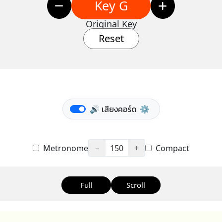
Key G
Original Key
Reset
🔊 เสียงคอร์ด
⚙️
Metronome
−
150
+
Compact
Full
Scroll