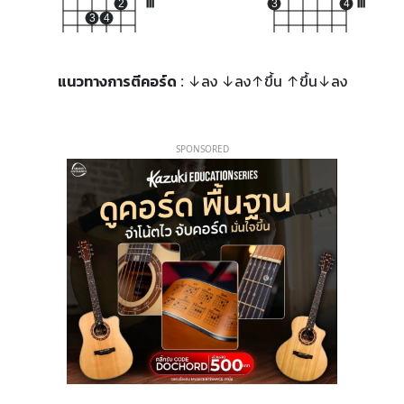
2
III
3
4
III
3
4
แนวทางการตีคอร์ด
: ↓ลง ↓ลง↑ขึ้น ↑ขึ้น↓ลง
SPONSORED