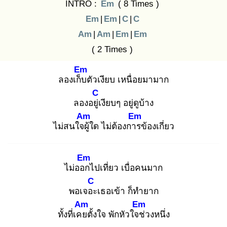
INTRO :
Em
( 8 Times )
Em
|
Em
|
C
|
C
Am
|
Am
|
Em
|
Em
( 2 Times )
Em
ลองเก็บ
ตัวเงียบ เหนื่อยมามาก
C
ลองอยู่เ
งียบๆ อยู่ดูบ้าง
Am
Em
ไม่สนใจผู้
ใด ไม่ต้องการ
ข้องเกี่ยว
Em
ไม่ออก
ไปเที่ยว เบื่อคนมาก
C
พอเจอะ
เธอเข้า ก็ทำยาก
Am
Em
ทั้งที่เคย
ตั้งใจ พักหัวใจช่
วงหนึ่ง