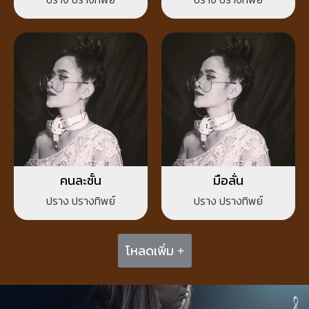
คนละชั้น
มือลั่น
ปราง ปรางทิพย์
ปราง ปรางทิพย์
โหลดเพิ่ม +