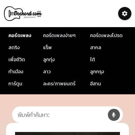
คอร์ดเพลง
คอร์ดเพลงง่ายๆ
คอร์ดเพลงโปรด
สตริง
แร็พ
สากล
เพื่อชีวิต
ลูกทุ่ง
ใต้
กำเมือง
ลาว
ลูกกรุง
การ์ตูน
ละคร/ภาพยนตร์
อีสาน