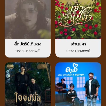
สี่กษัตริย์เดินดง
เจ้าบุปผา
ปราง ปรางทิพย์
ปราง ปรางทิพย์