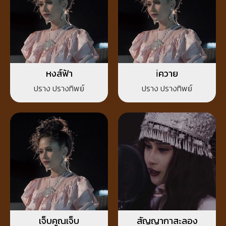
หงส์ฟ้า
iควาย
ปราง ปรางทิพย์
ปราง ปรางทิพย์
เจ็บคูณเจ็บ
สัญญากาสะลอง