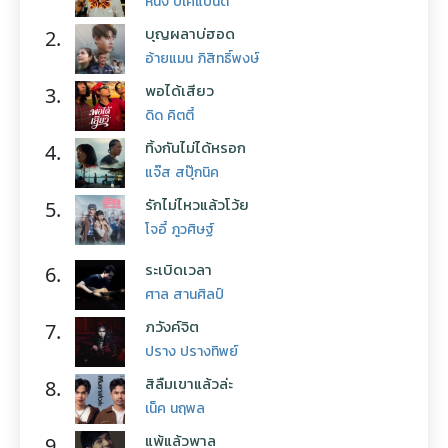
หนึ่ง บีเคแบนด์
บุญผลาบ่ฮอด
2.
อ้ายแมน ภิสิทธิ์พงษ์
พอได้เสียว
3.
ดิด คิตตี้
ทิ้งกันไม่ได้หรอก
4.
แจ๊ส สปุ๊กนิค
รักไม่ไหวแล้วโว้ย
5.
โจอี้ ภูวศิษฐ์
ระเบิดเวลา
6.
ศาล สานศิลป์
ภวังค์จิต
7.
ปราง ปรางทิพย์
สิลืมเขาแล้วล่ะ
8.
เน็ค นฤพล
แพ้แล้วพาล
9.