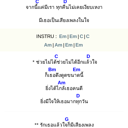
C
D
จากนี้แ
ค่มีเรา ทุกคืน
ไม่เคยเงียบเหงา
มีเธอเป็นเสียงเพลงในใจ
INSTRU :
Em
|
Em
|
C
|
C
Am
|
Am
|
Em
|
Em
C
D
* ช่วยไม่ได้ช่
วยไม่ได้อีกแล้ว
ใจ
Bm
Em
ก็เธอ
ดึงดูดขนาด
นี้
Am
ยิ่งได้ไกล้
เธอคนดี
D
ยิ่งมีใจให้เธอมากทุก
วัน
G
** รักเธอแล้วใจก็
มีเสียงเพลง