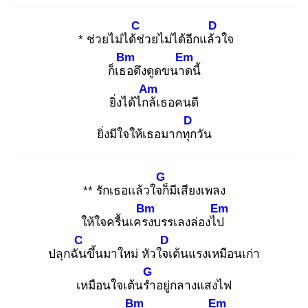
C
D
* ช่วยไม่ได้ช่
วยไม่ได้อีกแล้ว
ใจ
Bm
Em
ก็เธอ
ดึงดูดขนาด
นี้
Am
ยิ่งได้ไกล้
เธอคนดี
D
ยิ่งมีใจให้เธอมากทุก
วัน
G
** รักเธอแล้วใจก็
มีเสียงเพลง
Bm
Em
ให้ใจครื้นเครง
บรรเลงล่องไป
C
D
ปลุกฉัน
ขึ้นมาใหม่ หัวใจเ
ต้นแรงเหมือนเก่า
G
เหมือนใจเต้นรำ
อยู่กลางแสงไฟ
Bm
Em