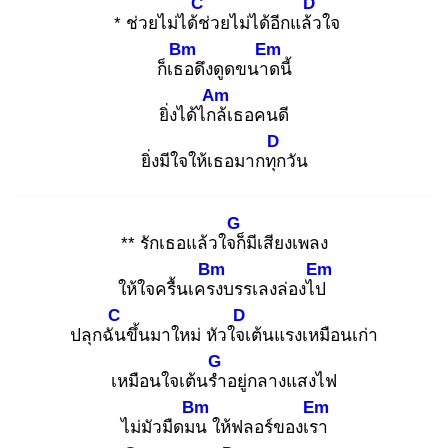
C
D
* ช่วยไม่ได้ช่
วยไม่ได้อีกแล้ว
ใจ
Bm
Em
ก็เธอ
ดึงดูดขนาด
นี้
Am
ยิ่งได้ไกล้
เธอคนดี
D
ยิ่งมีใจให้เธอมากทุก
วัน
G
** รักเธอแล้วใจก็
มีเสียงเพลง
Bm
Em
ให้ใจครื้นเครง
บรรเลงล่องไป
C
D
ปลุกฉัน
ขึ้นมาใหม่ หัวใจเ
ต้นแรงเหมือนเก่า
G
เหมือนใจเต้นรำ
อยู่กลางแสงไฟ
Bm
Em
ไม่มัวมืดมน
ให้ฟลอร์ของเรา