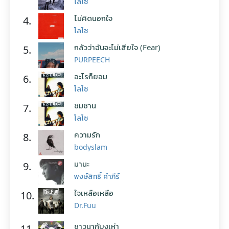
โลโซ
ไม่คิดนอกใจ
4.
โลโซ
กลัวว่าฉันจะไม่เสียใจ (Fear)
5.
PURPEECH
อะไรก็ยอม
6.
โลโซ
ซมซาน
7.
โลโซ
ความรัก
8.
bodyslam
มานะ
9.
พงษ์สิทธิ์ คำภีร์
ใจเหลือเหลือ
10.
Dr.Fuu
ชาวนากับงูเห่า
11.