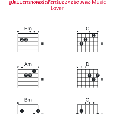
รูปแบบตารางคอร์ดกีตาร์ของคอร์ดเพลง Music
Lover
Em
C
o
o
o
o
x
o
o
1
2
3
2
III
3
III
Am
D
x
o
o
x
o
o
1
2
3
1
2
III
3
III
Bm
G
x
o
o
o
1
1
2