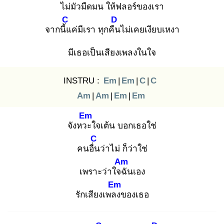
ไม่มัวมืดมน
ให้ฟลอร์ของเรา
C
D
จากนี้แ
ค่มีเรา ทุกคืน
ไม่เคยเงียบเหงา
มีเธอเป็นเสียงเพลงในใจ
INSTRU :
Em
|
Em
|
C
|
C
Am
|
Am
|
Em
|
Em
Em
จังหวะ
ใจเต้น บอกเธอใช่
C
คนอื่น
ว่าไม่ ก็ว่าใช่
Am
เพราะว่าใจฉั
นเอง
Em
รักเสียงเพลง
ของเธอ