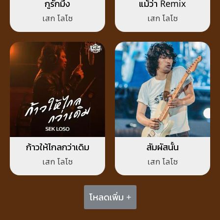
กูรักมึง
แม้ว่า Remix
เสก โลโซ
เสก โลโซ
ก้าวให้ไกลกว่าเดิม
สัมผัสนั้น
เสก โลโซ
เสก โลโซ
โหลดเพิ่ม +