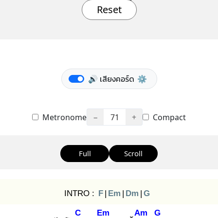
Reset
🔊 เสียงคอร์ด
⚙️
Metronome
−
71
+
Compact
Full
Scroll
INTRO :
F
|
Em
|
Dm
|
G
C
Em
Am
G