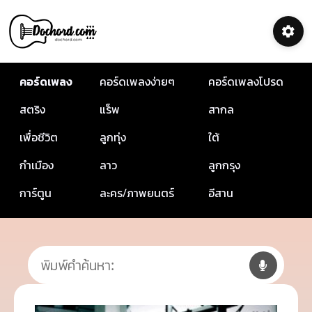
คอร์ดเพลง
คอร์ดเพลงง่ายๆ
คอร์ดเพลงโปรด
สตริง
แร็พ
สากล
เพื่อชีวิต
ลูกทุ่ง
ใต้
กำเมือง
ลาว
ลูกกรุง
การ์ตูน
ละคร/ภาพยนตร์
อีสาน