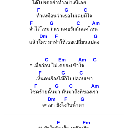
ได้โปรด
อย่าทำ
อย่างนี้เลย
F
G
C
ทำ
เหมือนว่าเธอ
ไม่เคยมีใ
จ
F
G
C
Am
จำ
ได้ไหมว่า
เราเคยรักกัน
แค่ไหน
Dm
F
G
แล้วใคร
มาทำ
ให้เธอเปลี่ยนแปลง
C
Em
Am
G
* เมื่อก่อน
ไม่เคย
จะเข้าใจ
F
G
C
เห็น
คนร้องไห้ก็
ไปปลอบ
เขา
F
G
C
Am
โชค
ร้ายนั้นมา
มันมา
ถึงทีของเรา
Dm
F
G
จะเอา
ยังไงกั
บน้ำตา
F
Em