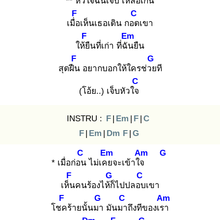
** หัวใจฉัน
เจ็บ เหลือเกิน
F
C
เมื่อ
เห็นเธอเดิน กอด
เขา
F
Em
ให้ยื
นที่เก่า ที่ฉัน
ยืน
F
G
สุดฝืน
อยากบอกให้ใครช่วย
ที
C
(โอ้ย..) เจ็บหัวใจ
INSTRU :
F
|
Em
|
F
|
C
F
|
Em
|
Dm
F
|
G
C
Em
Am
G
* เมื่อก่อน
ไม่เคย
จะเข้าใจ
F
G
C
เห็น
คนร้องไห้ก็
ไปปลอบ
เขา
F
G
C
Am
โชค
ร้ายนั้นมา
มันมา
ถึงทีของเรา