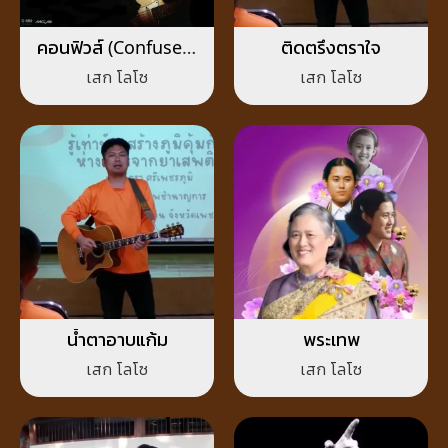
คอนฟิวส์ (Confused)
ติดตรึงตราใจ
ซะ
เสก โลโซ
เสก โลโซ
น้ำตาอาบแก้ม
พระเทพ
เสก โลโซ
เสก โลโซ