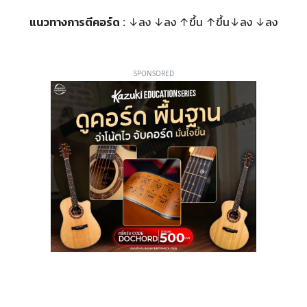
แนวทางการตีคอร์ด
: ↓ลง ↓ลง ↑ขึ้น ↑ขึ้น↓ลง ↓ลง
SPONSORED