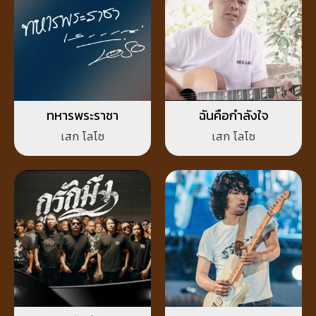
ทหารพระราชา
ฉันคือกำลังใจ
เสก โลโซ
เสก โลโซ