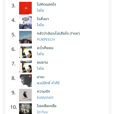
ไม่คิดนอกใจ
3.
โลโซ
ใจสั่งมา
4.
โลโซ
กลัวว่าฉันจะไม่เสียใจ (Fear)
5.
PURPEECH
อะไรก็ยอม
6.
โลโซ
ซมซาน
7.
โลโซ
มานะ
8.
พงษ์สิทธิ์ คำภีร์
ความรัก
9.
bodyslam
ใจเหลือเหลือ
10.
Dr.Fuu