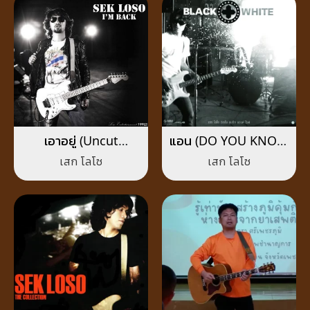
เอาอยู่ (Uncut
แอน (DO YOU KNOW
Version)
WHAT I MEAN?)
เสก โลโซ
เสก โลโซ