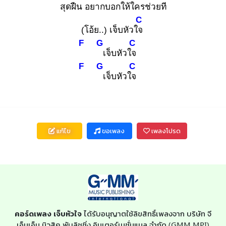
สุดฝืน
อยากบอกให้ใครช่วย
ที
C
(โอ้ย..) เจ็บหัวใจ
F
G
C
เ
จ็บหัวใจ
F
G
C
เ
จ็บหัวใจ
แก้ไข
ขอเพลง
เพลงโปรด
คอร์ดเพลง เจ็บหัวใจ
ได้รับอนุญาตใช้ลิขสิทธิ์เพลงจาก บริษัท จี
เอ็มเอ็ม มิวสิค พับลิชชิ่ง อินเตอร์เนชั่นแนล จำกัด (GMM MPI)