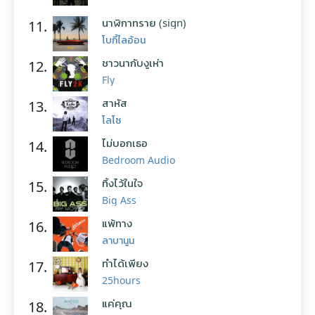
นาฬิกาทราย (sign)
11.
โบกี้ไลอ้อน
ชาวนากับงูเห่า
12.
Fly
สาหัส
13.
โลโซ
ไม่บอกเธอ
14.
Bedroom Audio
ทิ้งไว้ในใจ
15.
Big Ass
แพ้ทาง
16.
ลาบานูน
ทำได้เพียง
17.
25hours
แค่คุณ
18.