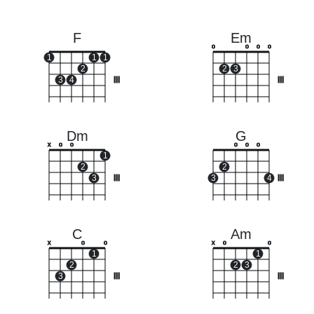
F
Em
o
o
o
o
1
1
1
2
2
3
3
4
III
III
Dm
G
x
o
o
o
o
o
1
2
2
3
III
3
4
III
C
Am
x
o
o
x
o
o
1
1
2
2
3
3
III
III