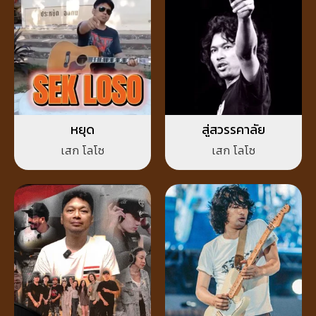
หยุด
สู่สวรรคาลัย
เสก โลโซ
เสก โลโซ