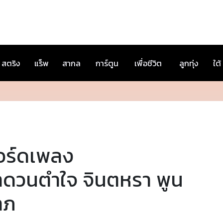
สตริง
แร็พ
สากล
การ์ตูน
เพื่อชีวิต
ลูกทุ่ง
ใต้
อร์ดเพลง
ำดวนตำใจ จินตหรา พูน
าภ