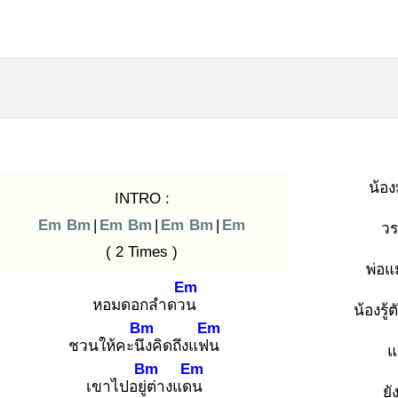
น้อ
INTRO :
Em
Bm
|
Em
Bm
|
Em
Bm
|
Em
ว
( 2 Times )
พ่อแ
Em
หอมดอกลำดวน
น้องรู้
Bm
Em
ชวนให้คะนึง
คิดถึงแฟน
แ
Bm
Em
เขาไปอยู่ต่
างแดน
ยั