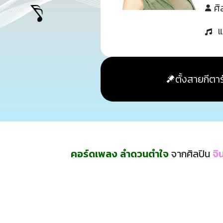
ศิ
แ
ตั้งสายกีตาร
คอร์ดเพลง ลำดวนตำใจ
จากศิลปิน
จิ