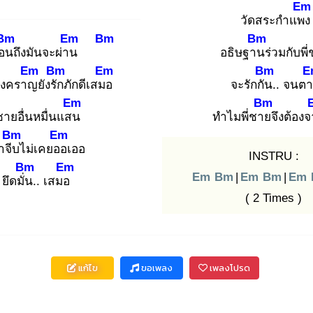
Em
วัดสระกำแพง
Bm
Em
Bm
Bm
ือน
ถึงมันจะผ่าน
อธิษฐาน
ร่วมกับพี
Em
Bm
Em
Bm
E
นงคราญ
ยังรัก
ภักดีเสมอ
จะรักกัน
.. จนต
Em
Bm
ชายอื่นหมื่นแสน
ทำไมพี่ชาย
จึงต้อง
Bm
Em
าจีบ
ไม่เคยออ
เออ
INSTRU :
Bm
Em
Em
Bm
|
Em
Bm
|
Em
ยึดมั่น
.. เสมอ
( 2 Times )
แก้ไข
ขอเพลง
เพลงโปรด