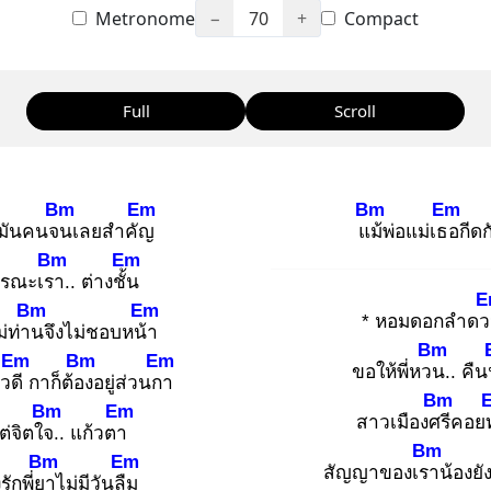
Metronome
−
70
+
Compact
Full
Scroll
Bm
Em
Bm
Em
งมันคนจน
เลยสำคัญ
แม้
พ่อแม่เธอ
กีดก
Bm
Em
รรณะเรา
.. ต่างชั้น
E
Bm
Em
* หอมดอกลำด
ม่ท่าน
จึงไม่ชอบหน้า
Bm
Em
Bm
Em
ขอให้พี่หวน
.. คื
ตัวดี
กาก็ต้อง
อยู่ส่วนกา
Bm
Bm
Em
สาวเมืองศรี
คอยท
ต่จิตใจ.
. แก้วตา
Bm
Bm
Em
สัญญาของเรา
น้องยั
งรักพี่ยา
ไม่มีวันลืม