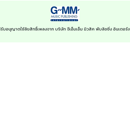
้รับอนุญาตใช้ลิขสิทธิ์เพลงจาก บริษัท จีเอ็มเอ็ม มิวสิค พับลิชชิ่ง อินเต