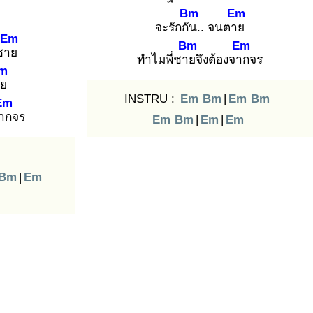
Bm
Em
จะรักกัน
.. จนตาย
Em
Bm
Em
่ชาย
ทำไมพี่ชาย
จึงต้องจาก
จร
m
าย
INSTRU :
Em
Bm
|
Em
Bm
Em
จาก
จร
Em
Bm
|
Em
|
Em
Bm
|
Em