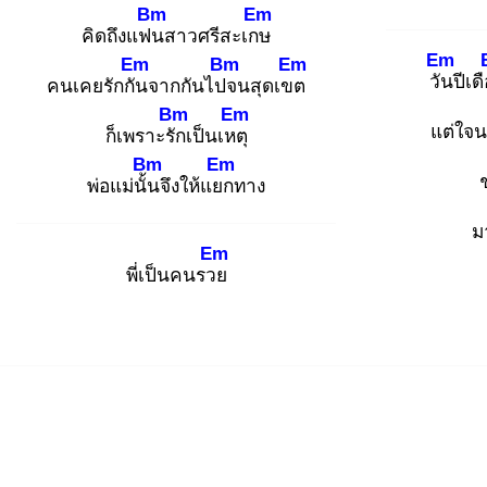
Bm
Em
คิดถึงแฟน
สาวศรีสะเกษ
Em
Em
Bm
Em
วัน
ปีเด
คนเคยรักกัน
จากกันไปจ
นสุดเขต
Bm
Em
แต่ใจ
ก็เพราะรัก
เป็นเหตุ
Bm
Em
พ่อแม่นั้น
จึงให้แยก
ทาง
ม
Em
พี่เป็นคนรวย