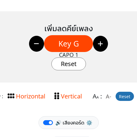
เพิ่มลดคีย์เพลง
Key G
CAPO 1
Reset
Horizontal
Vertical
A
:
A-
 :
Reset
A
🔊 เสียงคอร์ด
⚙️