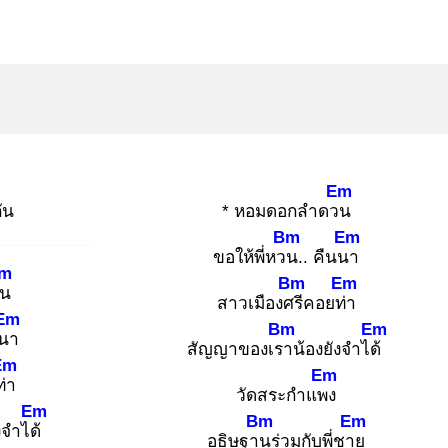
Em
ัน
* หอมดอกลำดวน
Bm
Em
ขอให้พี่หวน
.. คืนนา
m
Bm
Em
วน
สาวเมืองศรี
คอยท่า
Em
Bm
Em
นนา
สัญญาของเรา
น้องยังจำได้
Em
Em
่า
วัดสระกำแพง
Em
Bm
Em
งจำได้
อธิษฐาน
ร่วมกับพี่ชาย