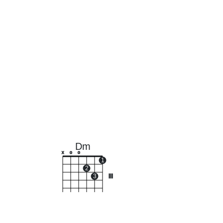
Dm
x
o
o
1
2
3
III