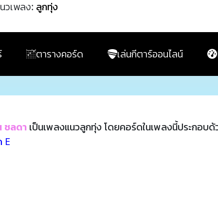
นวเพลง:
ลูกทุ่ง
์
ตารางคอร์ด
เล่นกีตาร์ออนไลน์
น ชลดา
เป็นเพลงแนวลูกทุ่ง โดยคอร์ดในเพลงนี้ประกอบด
ด E