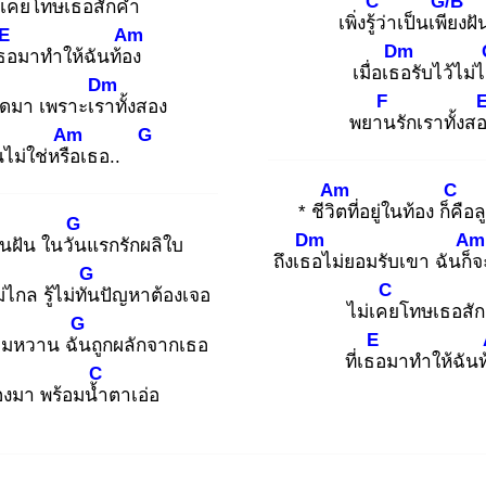
C
G/B
่เคย
โทษเธอสักคำ
เพิ่งรู้ว่
าเป็นเพีย
งฝ
E
Am
Dm
เธอ
มาทำให้ฉันท้อง
เมื่อเธอ
รับไว้ไม่
Dm
F
ิดมา เพราะเรา
ทั้งสอง
พยาน
รักเราทั้งส
Am
G
น
ไม่ใช่หรือ
เธอ..
Am
C
* ชีวิต
ที่อยู่ในท้อง ก็คื
อล
G
Dm
Am
ินฝัน ในวัน
แรกรักผลิใบ
ถึงเธอ
ไม่ยอมรับเขา ฉันก็จ
G
C
่ไกล รู้ไม่ทัน
ปัญหาต้องเจอ
ไม่เคย
โทษเธอสั
G
E
มหวาน ฉัน
ถูกผลักจากเธอ
ที่เธอ
มาทำให้ฉันท
C
องมา พร้อมน้ำ
ตาเอ่อ