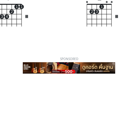
o
o
o
1
1
1
2
2
3
3
4
III
III
SPONSORED