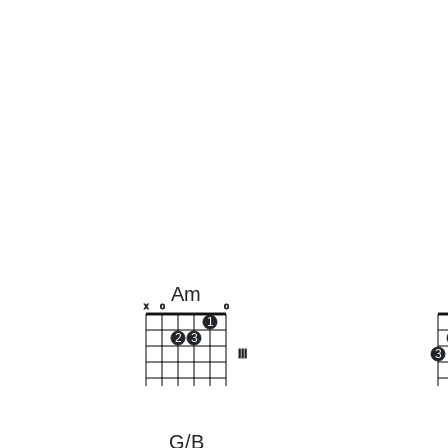
Am
x
o
o
1
2
3
III
3
G/B