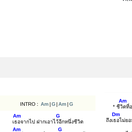
Am
INTRO :
Am
|
G
|
Am
|
G
* ชีวิต
ที่
Dm
Am
G
ถึงเธอ
ไม่ยอ
เธอ
จากไป ฝากเอาไว้อี
กหนึ่งชีวิต
Am
G