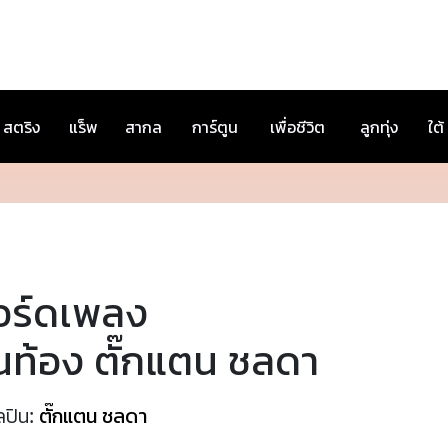
สตริง
แร็พ
สากล
การ์ตูน
เพื่อชีวิต
ลูกทุ่ง
ใต้
อร์ดเพลง
นท้อง ตั๊กแตน ชลดา
ลปิน:
ตั๊กแตน ชลดา