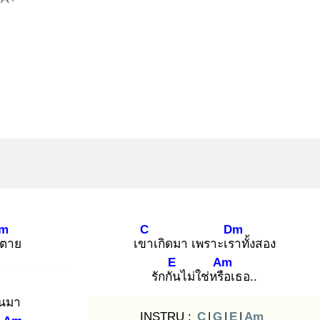
m
C
Dm
่ต
าย
เขา
เกิดมา เพราะเรา
ทั้งสอง
E
Am
รักกัน
ไม่ใช่หรือ
เธอ..
ันมา
INSTRU :
C
|
G
|
E
|
Am