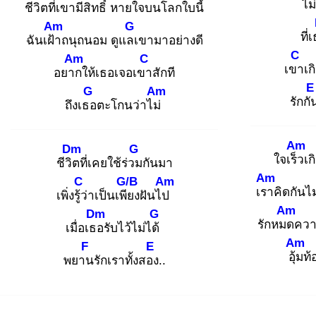
ไม
ชีวิต
ที่เขามีสิทธิ์ หายใจบ
นโลกใบนี้
Am
G
ที่
ฉันเฝ้า
ถนุถนอม ดูแลเ
ขามาอย่างดี
C
Am
C
เขา
เก
อยาก
ให้เธอเจอเขา
สักที
E
G
Am
รักกั
ถึงเธอ
ตะโกนว่าไม่
Am
Dm
G
ใจเร็ว
เก
ชีวิต
ที่เคยใช้ร่วม
กันมา
Am
C
G/B
Am
เรา
คิดกันไม
เพิ่งรู้ว่
าเป็นเพีย
งฝันไป
Am
Dm
G
รักหมด
ควา
เมื่อเธอ
รับไว้ไม่ได้
Am
F
E
อุ้ม
ท้
พยาน
รักเราทั้งสอง
..