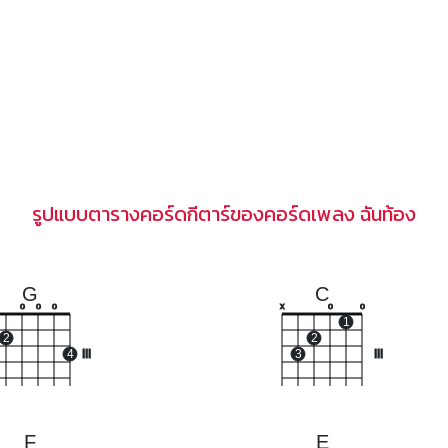
รูปแบบตารางคอร์ดกีตาร์ของคอร์ดเพลง ฉันท้อง
G
C
o
o
o
x
o
o
1
2
2
4
III
3
III
F
E