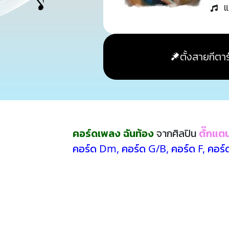
แ
ตั้งสายกีตาร
คอร์ดเพลง ฉันท้อง
จากศิลปิน
ตั๊กแต
คอร์ด Dm
,
คอร์ด G/B
,
คอร์ด F
,
คอร์