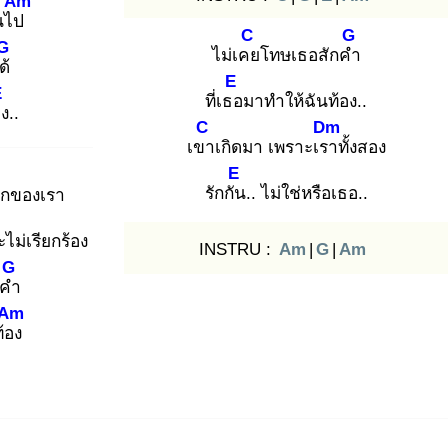
Am
ันไป
C
G
G
ไม่เคย
โทษเธอสักคำ
ได้
E
E
ที่เธอ
มาทำให้ฉันท้อง..
อง
..
C
Dm
เขา
เกิดมา เพราะเรา
ทั้งสอง
E
รักกัน
.. ไม่ใช่หรือเธอ..
ูกของเรา
ะไม่เรียกร้อง
INSTRU :
Am
|
G
|
Am
G
กคำ
Am
้อง