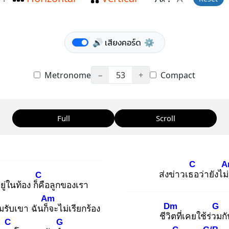
A
🔊 เสียงคอร์ด
⚙️
Metronome
−
53
+
Compact
Full
Scroll
C
A
ส่งข่าวเธอ
ว่ายังไม
C
อยู่ในท้อง ก็คื
อลูกของเรา
Am
Dm
G
มรับเขา ฉันก็จ
ะไม่เรียกร้อง
ชีวิต
ที่เคยใช้ร่วม
ก
C
G