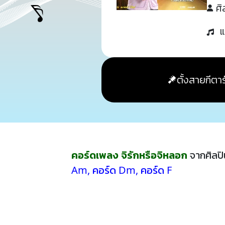
ศิ
แ
ตั้งสายกีตาร
คอร์ดเพลง จิรักหรือจิหลอก
จากศิลป
Am
,
คอร์ด Dm
,
คอร์ด F