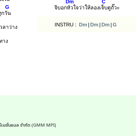
Dm
C
G
จิบอกหัว
ใจว่าให้ลองเจ็บ
ดูถั๊วะ
ทุกวัน
INSTRU :
Dm
|
Dm
|
Dm
|
G
ีเวลาว่าง
ยทาง
เตอร์เนชั่นแนล จำกัด (GMM MPI)