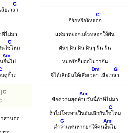
G
เสียเวลา
C
จิรักหรือจิหลอก
้าพี่ไม่มา
แค่มาหยอกแล้วหลอกให้ฝัน
C
ันใช่ไ
หม
ฝันๆ ฝัน ฝัน ฝันๆ ฝัน ฝัน
Am
อื่น
ไป
หมดรักก็บอกไม่ว่ากัน
C
Dm
G
็บ
ดูถั๊วะ
จิได้เลิกฝันให้เสียเวลา
เสียเวลา
|
C
Am
ข้อความสุดท้าย
วันนี้ถ้าพี่ไม่มา
C
C
ถ้าไม่โทรหาเป็นอันเลิกกันใช่ไ
หม
่มาสานต่อ
G
Am
คำว่า
แฟนหากยกให้คนอื่น
ไป
่องรอ