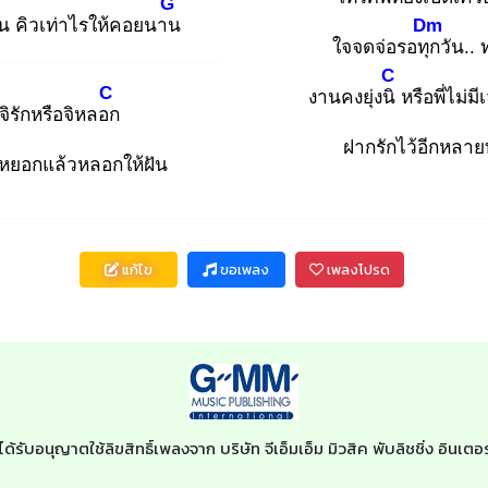
G
 คิวเท่าไรให้คอยนาน
Dm
ใจจดจ่อรอทุก
วัน.. 
C
C
งานคงยุ่งนิ
หรือพี่ไม่ม
จิรักหรือจิหลอก
ฝากรักไว้อีกหลา
หยอกแล้วหลอกให้ฝัน
แก้ไข
ขอเพลง
เพลงโปรด
ได้รับอนุญาตใช้ลิขสิทธิ์เพลงจาก บริษัท จีเอ็มเอ็ม มิวสิค พับลิชชิ่ง อิน