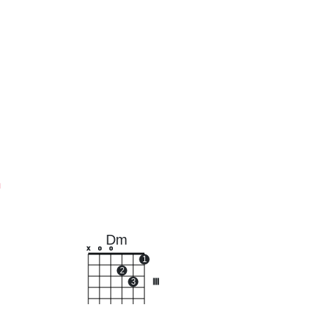
ก
Dm
x
o
o
1
2
3
III