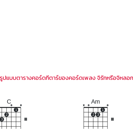
รูปแบบตารางคอร์ดกีตาร์ของคอร์ดเพลง จิรักหรือจิหลอ
C
Am
o
o
x
o
o
1
1
2
2
3
3
III
III