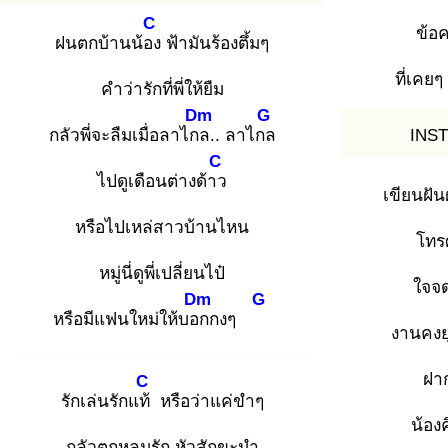
C
ข้อ
ฝนตกบ้านน้อง
ฟ้ามันร้องตึ้มๆ
ที่เคยๆ
คำว่ารักที่พี่ให้ยืม
Dm
G
กลัวพี่จะลืมเมื่อลาไกล
.. ลาไกล
INST
C
ไปดูเดือนต่างด้าว
เขียนฝั
หรือไปเหล่สาวบ้านไหน
โทรศ
หมู่นี่ดูพี่เปลี่ยนไป๋
ใจจด
Dm
G
หรือมีแฟนใหม่ให้บอก
กงๆ
งานคงยุ
ฝาก
C
รักเล่นรักแท้
หรือว่าแค่ขำๆ
น้อง
กลัวตกหลุมรัก หัวสักขะมำ