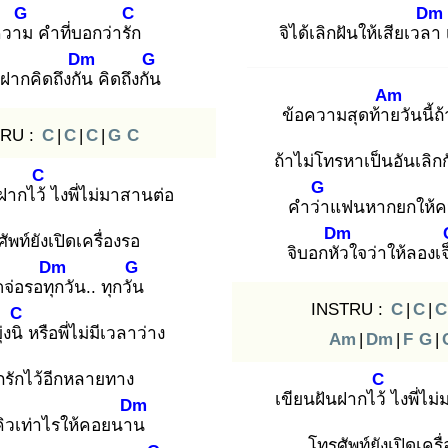
G
C
Dm
ความ
คำที่บอกว่ารัก
จิได้เลิกฝันให้เสียเวลา
Dm
G
 ฝากคิดถึงกัน
คิดถึงกัน
Am
ข้อความสุดท้าย
วันนี้ถ
RU :
C
|
C
|
C
|
G
C
ถ้าไม่โทรหาเป็นอันเลิกก
C
G
นฝากไว้
ไงพี่ไม่มาสานต่อ
คำว่า
แฟนหากยกให้คน
Dm
ัพท์ยังเปิดเครื่องรอ
จิบอกหัว
ใจว่าให้ลองเจ
Dm
G
จ่อรอทุก
วัน.. ทุกวัน
INSTRU :
C
|
C
|
C
C
่งนิ
หรือพี่ไม่มีเวลาว่าง
Am
|
Dm
|
F
G
|
รักไว้อีกหลายทาง
C
เขียนฝันฝากไว้
ไงพี่ไม
Dm
คิวเท่าไรให้คอยนาน
โทรศัพท์ยังเปิดเครื