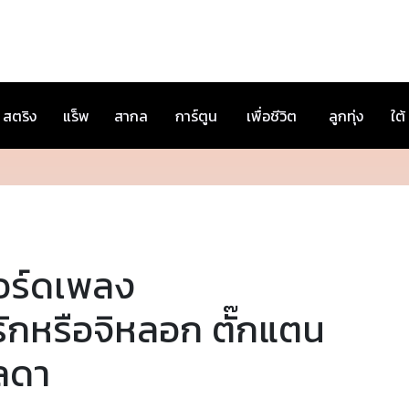
สตริง
แร็พ
สากล
การ์ตูน
เพื่อชีวิต
ลูกทุ่ง
ใต้
อร์ดเพลง
รักหรือจิหลอก ตั๊กแตน
ลดา