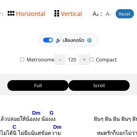
Horizontal
Vertical
A
:
A-
 :
Reset
A
🔊 เสียงคอร์ด
⚙️
Metronome
−
120
+
Compact
Full
Scroll
Dm
G
ล้วปล่อยให้น้องงง
น้องงง
ฝันๆ ฝัน ฝัน ฝันๆ ฝั
C
Dm
ไม่ได้นิ
ไม่มีแม้แต่ข้อความ
หมดรักก็บอกไม่ว่